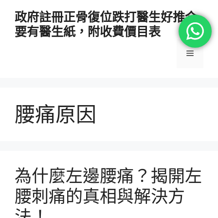
跳
政府註冊正骨復位跌打醫生好推介
至
要有醫生紙，附收費價目表
主
要
選
內
容
單
腰痛原因
為什麼左邊腰痛？揭開左
腰刺痛的真相與解決方
法！