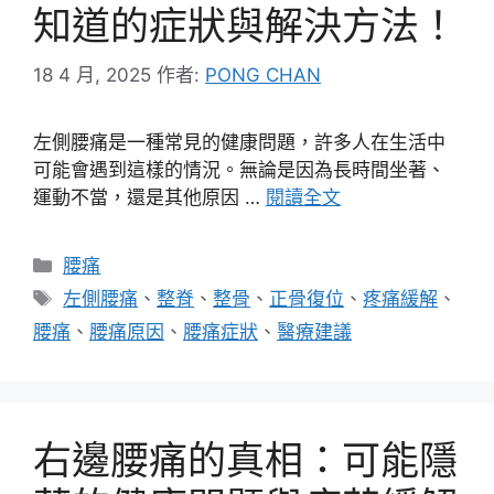
知道的症狀與解決方法！
18 4 月, 2025
作者:
PONG CHAN
左側腰痛是一種常見的健康問題，許多人在生活中
可能會遇到這樣的情況。無論是因為長時間坐著、
運動不當，還是其他原因 …
閱讀全文
分
腰痛
類
標
左側腰痛
、
整脊
、
整骨
、
正骨復位
、
疼痛緩解
、
籤
腰痛
、
腰痛原因
、
腰痛症狀
、
醫療建議
右邊腰痛的真相：可能隱