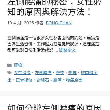
左側腰痛的秘密：女性必
知的原因與解決方法！
19 4 月, 2025
作者:
PONG CHAN
左側腰痛是一個很多女性都會面臨的問題，無論是
因為生活習慣、工作壓力或是健康狀況，這種痛楚
都可能對日常生活造成影 …
閱讀全文
分
腰痛
類
標
女性健康
、
左側腰痛
、
整脊
、
整骨
、
椎間盤突
籤
出
、
正骨復位
、
腎結石
、
腰痛
、
腰痛原因
如何分辨左側腰痛的原因