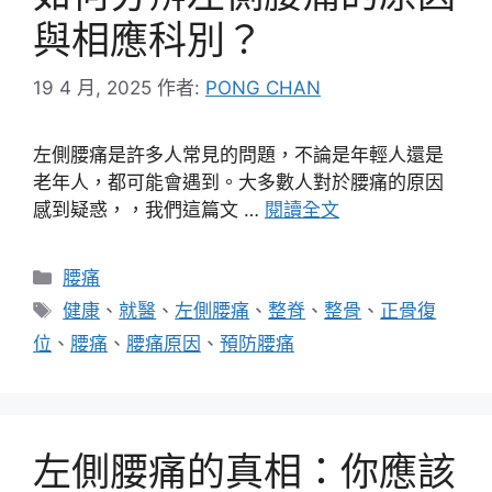
與相應科別？
19 4 月, 2025
作者:
PONG CHAN
左側腰痛是許多人常見的問題，不論是年輕人還是
老年人，都可能會遇到。大多數人對於腰痛的原因
感到疑惑，，我們這篇文 …
閱讀全文
分
腰痛
類
標
健康
、
就醫
、
左側腰痛
、
整脊
、
整骨
、
正骨復
籤
位
、
腰痛
、
腰痛原因
、
預防腰痛
左側腰痛的真相：你應該