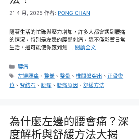
21 4 月, 2025
作者:
PONG CHAN
隨著生活的忙碌與壓力增加，許多人都會遇到腰痛
的情況，特別是左邊的腰部刺痛，這不僅影響日常
生活，還可能使你感到焦 …
閱讀全文
分
腰痛
類
標
左邊腰痛
、
整脊
、
整骨
、
椎間盤突出
、
正骨復
籤
位
、
腎結石
、
腰痛
、
腰痛原因
、
舒緩方法
為什麼左邊的腰會痛？深
度解析與舒緩方法大揭