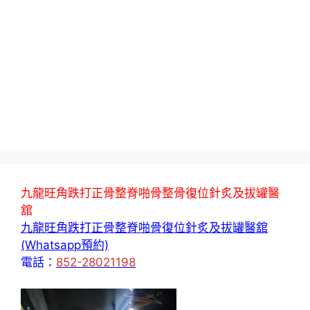
九龍旺角跌打正骨整脊啪骨整骨復位針炙及拔罐醫
舘
九龍旺角跌打正骨整脊啪骨復位針炙及拔罐醫舘
(Whatsapp預約)
電話：
852-28021198