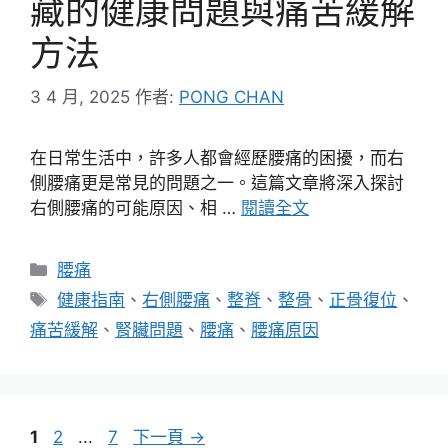
藏的健康問題與痛苦緩解
方法
3 4 月, 2025
作者:
PONG CHAN
在日常生活中，許多人都會經歷腰痛的困擾，而右
側腰痛更是常見的問題之一。這篇文章將深入探討
右側腰痛的可能原因、相 …
閱讀全文
分
腰痛
類
標
健康指南
、
右側腰痛
、
整脊
、
整骨
、
正骨復位
、
籤
痛苦緩解
、
腎臟問題
、
腰痛
、
腰痛原因
頁
頁
頁
1
2
...
7
下一頁
→