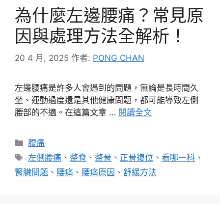
為什麼左邊腰痛？常見原
因與處理方法全解析！
20 4 月, 2025
作者:
PONG CHAN
左邊腰痛是許多人會遇到的問題，無論是長時間久
坐、運動過度還是其他健康問題，都可能導致左側
腰部的不適。在這篇文章 …
閱讀全文
分
腰痛
類
標
左側腰痛
、
整脊
、
整骨
、
正骨復位
、
看哪一科
、
籤
腎臟問題
、
腰痛
、
腰痛原因
、
舒緩方法