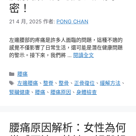
密！
21 4 月, 2025
作者:
PONG CHAN
左邊腰部的疼痛是許多人面臨的問題，這種不適的
感覺不僅影響了日常生活，還可能是潛在健康問題
的警示。接下來，我們將 …
閱讀全文
分
腰痛
類
標
左邊腰痛
、
整脊
、
整骨
、
正骨復位
、
緩解方法
、
籤
腎臟健康
、
腰痛
、
腰痛原因
、
身體檢查
腰痛原因解析：女性為何