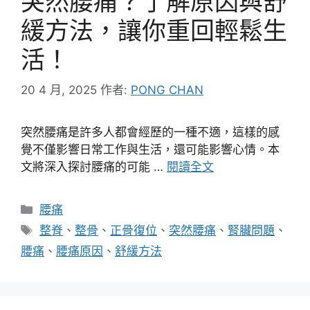
突然腰痛？了解原因與舒
緩方法，讓你重回輕鬆生
活！
20 4 月, 2025
作者:
PONG CHAN
突然腰痛是許多人都會經歷的一種不適，這樣的感
覺不僅影響日常工作與生活，還可能影響心情。本
文將深入探討腰痛的可能 …
閱讀全文
分
腰痛
類
標
整脊
、
整骨
、
正骨復位
、
突然腰痛
、
腎臟問題
、
籤
腰痛
、
腰痛原因
、
舒緩方法