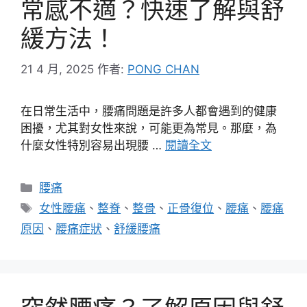
常感不適？快速了解與舒
緩方法！
21 4 月, 2025
作者:
PONG CHAN
在日常生活中，腰痛問題是許多人都會遇到的健康
困擾，尤其對女性來說，可能更為常見。那麼，為
什麼女性特別容易出現腰 …
閱讀全文
分
腰痛
類
標
女性腰痛
、
整脊
、
整骨
、
正骨復位
、
腰痛
、
腰痛
籤
原因
、
腰痛症狀
、
舒緩腰痛