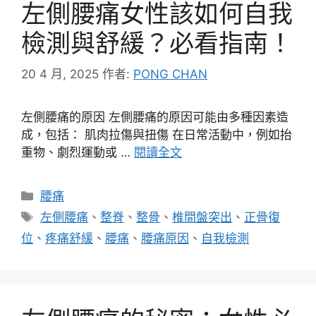
左側腰痛女性該如何自我
檢測與舒緩？必看指南！
20 4 月, 2025
作者:
PONG CHAN
左側腰痛的原因 左側腰痛的原因可能由多種因素造
成，包括： 肌肉拉傷與扭傷 在日常活動中，例如抬
重物、劇烈運動或 …
閱讀全文
分
腰痛
類
標
左側腰痛
、
整脊
、
整骨
、
椎間盤突出
、
正骨復
籤
位
、
疼痛舒緩
、
腰痛
、
腰痛原因
、
自我檢測