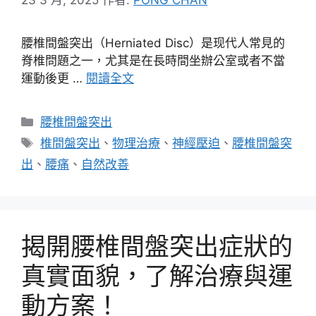
腰椎間盤突出（Herniated Disc）是现代人常見的
脊椎問題之一，尤其是在長時間坐辦公室或者不當
運動後更 …
閱讀全文
分
腰椎間盤突出
類
標
椎間盤突出
、
物理治療
、
神經壓迫
、
腰椎間盤突
籤
出
、
腰痛
、
自然改善
揭開腰椎間盤突出症狀的
真實面貌，了解治療與運
動方案！