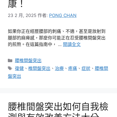
康！
23 2 月, 2025
作者:
PONG CHAN
如果你正在經歷腰部的刺痛、不適，甚至是放射到
腿部的麻痺感，那麼你可能正在忍受腰椎間盤突出
的煎熬。在這篇指南中， …
閱讀全文
分
腰椎間盤突出
類
標
復健
、
椎間盤突出
、
治療
、
疼痛
、
症狀
、
腰椎間
籤
盤突出
腰椎間盤突出如何自我檢