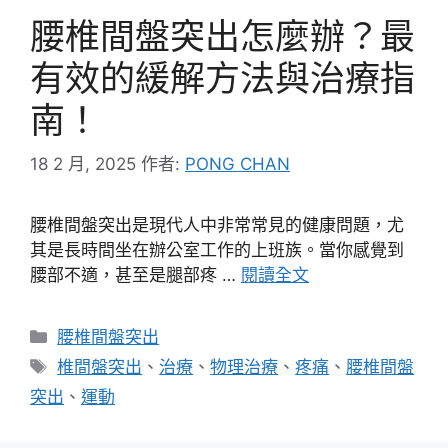
腰椎間盤突出怎麼辦？最
有效的緩解方法與治療指
南！
18 2 月, 2025
作者:
PONG CHAN
腰椎間盤突出是現代人中非常常見的健康問題，尤
其是長時間坐在辦公室工作的上班族。當你感覺到
腰部不適，甚至是腿部疼 …
閱讀全文
分
腰椎間盤突出
類
標
椎間盤突出
、
治療
、
物理治療
、
疼痛
、
腰椎間盤
籤
突出
、
運動