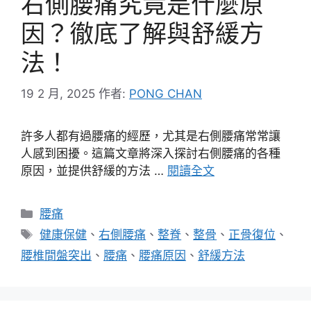
右側腰痛究竟是什麼原
因？徹底了解與舒緩方
法！
19 2 月, 2025
作者:
PONG CHAN
許多人都有過腰痛的經歷，尤其是右側腰痛常常讓
人感到困擾。這篇文章將深入探討右側腰痛的各種
原因，並提供舒緩的方法 …
閱讀全文
分
腰痛
類
標
健康保健
、
右側腰痛
、
整脊
、
整骨
、
正骨復位
、
籤
腰椎間盤突出
、
腰痛
、
腰痛原因
、
舒緩方法