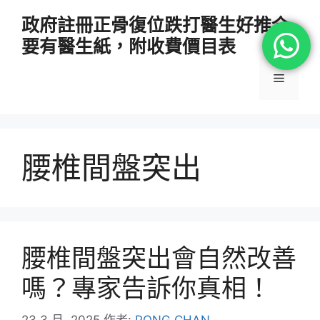
跳
政府註冊正骨復位跌打醫生好推介
至
要有醫生紙，附收費價目表
主
要
選
內
容
單
腰椎間盤突出
腰椎間盤突出會自然改善
嗎？專家告訴你真相！
23 3 月, 2025
作者:
PONG CHAN