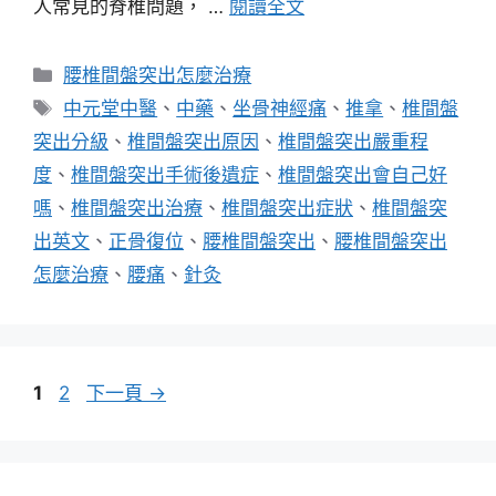
人常見的脊椎問題， …
閱讀全文
分
腰椎間盤突出怎麼治療
類
標
中元堂中醫
、
中藥
、
坐骨神經痛
、
推拿
、
椎間盤
籤
突出分級
、
椎間盤突出原因
、
椎間盤突出嚴重程
度
、
椎間盤突出手術後遺症
、
椎間盤突出會自己好
嗎
、
椎間盤突出治療
、
椎間盤突出症狀
、
椎間盤突
出英文
、
正骨復位
、
腰椎間盤突出
、
腰椎間盤突出
怎麼治療
、
腰痛
、
針灸
頁
頁
1
2
下一頁
→
面
面