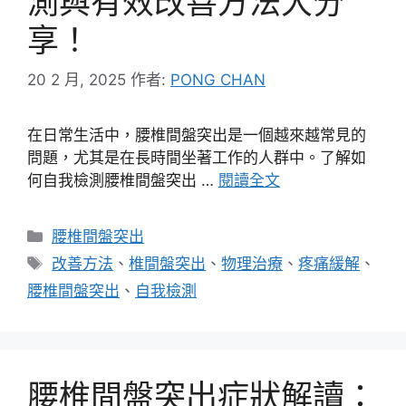
測與有效改善方法大分
享！
20 2 月, 2025
作者:
PONG CHAN
在日常生活中，腰椎間盤突出是一個越來越常見的
問題，尤其是在長時間坐著工作的人群中。了解如
何自我檢測腰椎間盤突出 …
閱讀全文
分
腰椎間盤突出
類
標
改善方法
、
椎間盤突出
、
物理治療
、
疼痛緩解
、
籤
腰椎間盤突出
、
自我檢測
腰椎間盤突出症狀解讀：