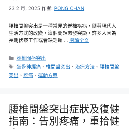
23 2 月, 2025
作者:
PONG CHAN
腰椎間盤突出是一種常見的脊椎疾病，隨著現代人
生活方式的改變，這個問題愈發突顯，許多人因為
長期伏案工作或者缺乏運 …
閱讀全文
分
腰椎間盤突出
類
標
坐骨神經痛
、
椎間盤突出
、
治療方法
、
腰椎間盤
籤
突出
、
腰痛
、
運動方案
腰椎間盤突出症狀及復健
指南：告別疼痛，重拾健