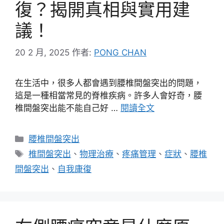
復？揭開真相與實用建
議！
20 2 月, 2025
作者:
PONG CHAN
在生活中，很多人都會遇到腰椎間盤突出的問題，
這是一種相當常見的脊椎疾病。許多人會好奇，腰
椎間盤突出能不能自己好 …
閱讀全文
分
腰椎間盤突出
類
標
椎間盤突出
、
物理治療
、
疼痛管理
、
症狀
、
腰椎
籤
間盤突出
、
自我康復