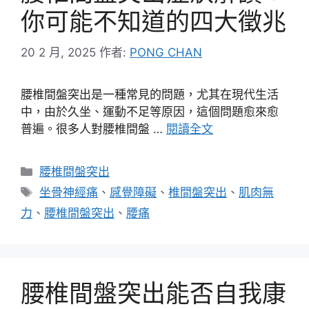
你可能不知道的四大徵兆
20 2 月, 2025
作者:
PONG CHAN
腰椎間盤突出是一種常見的問題，尤其在現代生活
中，由於久坐、運動不足等原因，這個問題愈來愈
普遍。很多人對腰椎間盤 …
閱讀全文
分
腰椎間盤突出
類
標
坐骨神經痛
、
感覺障礙
、
椎間盤突出
、
肌肉無
籤
力
、
腰椎間盤突出
、
腰痛
腰椎間盤突出能否自我康