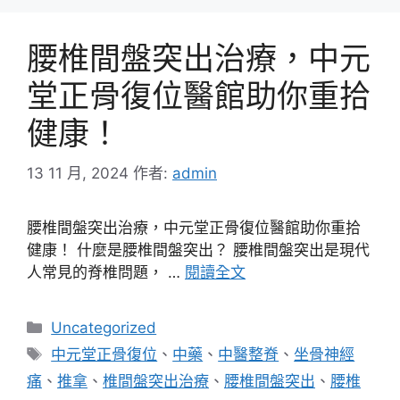
腰椎間盤突出治療，中元
堂正骨復位醫館助你重拾
健康！
13 11 月, 2024
作者:
admin
腰椎間盤突出治療，中元堂正骨復位醫館助你重拾
健康！ 什麼是腰椎間盤突出？ 腰椎間盤突出是現代
人常見的脊椎問題， …
閱讀全文
分
Uncategorized
類
標
中元堂正骨復位
、
中藥
、
中醫整脊
、
坐骨神經
籤
痛
、
推拿
、
椎間盤突出治療
、
腰椎間盤突出
、
腰椎