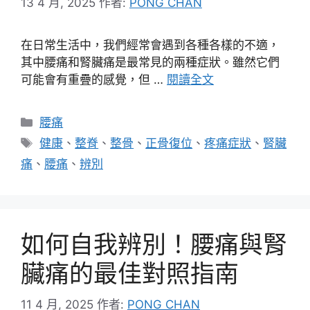
13 4 月, 2025
作者:
PONG CHAN
在日常生活中，我們經常會遇到各種各樣的不適，
其中腰痛和腎臟痛是最常見的兩種症狀。雖然它們
可能會有重疊的感覺，但 …
閱讀全文
分
腰痛
類
標
健康
、
整脊
、
整骨
、
正骨復位
、
疼痛症狀
、
腎臟
籤
痛
、
腰痛
、
辨別
如何自我辨別！腰痛與腎
臟痛的最佳對照指南
11 4 月, 2025
作者:
PONG CHAN