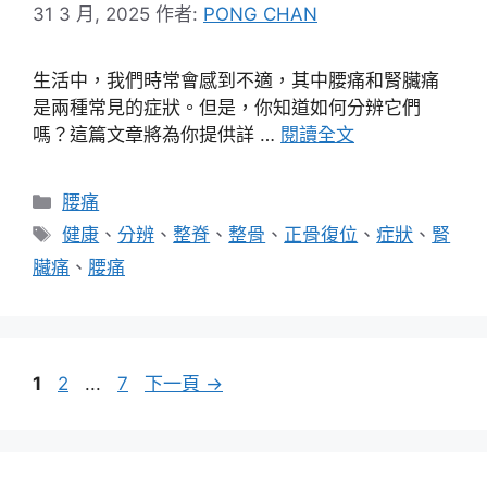
31 3 月, 2025
作者:
PONG CHAN
生活中，我們時常會感到不適，其中腰痛和腎臟痛
是兩種常見的症狀。但是，你知道如何分辨它們
嗎？這篇文章將為你提供詳 …
閱讀全文
分
腰痛
類
標
健康
、
分辨
、
整脊
、
整骨
、
正骨復位
、
症狀
、
腎
籤
臟痛
、
腰痛
頁
頁
頁
1
2
...
7
下一頁
→
面
面
面