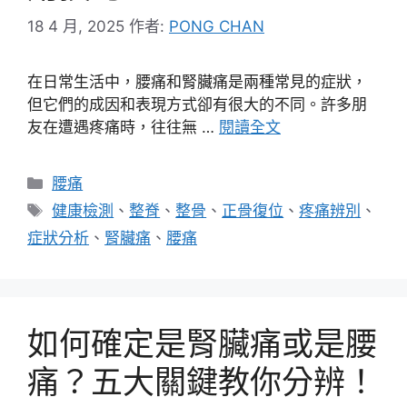
18 4 月, 2025
作者:
PONG CHAN
在日常生活中，腰痛和腎臟痛是兩種常見的症狀，
但它們的成因和表現方式卻有很大的不同。許多朋
友在遭遇疼痛時，往往無 …
閱讀全文
分
腰痛
類
標
健康檢測
、
整脊
、
整骨
、
正骨復位
、
疼痛辨別
、
籤
症狀分析
、
腎臟痛
、
腰痛
如何確定是腎臟痛或是腰
痛？五大關鍵教你分辨！