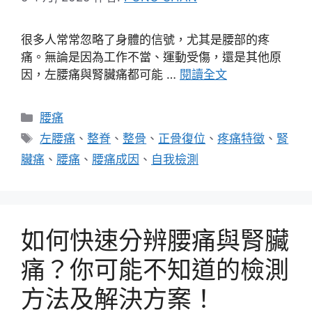
很多人常常忽略了身體的信號，尤其是腰部的疼
痛。無論是因為工作不當、運動受傷，還是其他原
因，左腰痛與腎臟痛都可能 …
閱讀全文
分
腰痛
類
標
左腰痛
、
整脊
、
整骨
、
正骨復位
、
疼痛特徵
、
腎
籤
臟痛
、
腰痛
、
腰痛成因
、
自我檢測
如何快速分辨腰痛與腎臟
痛？你可能不知道的檢測
方法及解決方案！