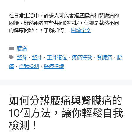
在日常生活中，許多人可能會經歷腰痛和腎臟痛的
困擾。雖然兩者有些共同的症狀，但卻是截然不同
的健康問題。，了解如何 …
閱讀全文
分
腰痛
類
標
整脊
、
整骨
、
正骨復位
、
疼痛特徵
、
腎臟痛
、
腰
籤
痛
、
自我檢測
、
醫療建議
如何分辨腰痛與腎臟痛的
10個方法，讓你輕鬆自我
檢測！