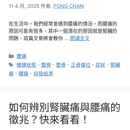
11 4 月, 2025
作者:
PONG CHAN
在生活中，我們經常會遇到腰痛的情況，而腰痛的
原因可能有很多，其中一個潛在的原因就是腎臟的
問題。這篇文章將會教你 …
閱讀全文
分
腰痛
類
標
健康狀態
、
整脊
、
整骨
、
正骨復位
、
症狀
、
腎臟
籤
痛
、
腰痛
、
自我檢測
如何辨別腎臟痛與腰痛的
徵兆？快來看看！