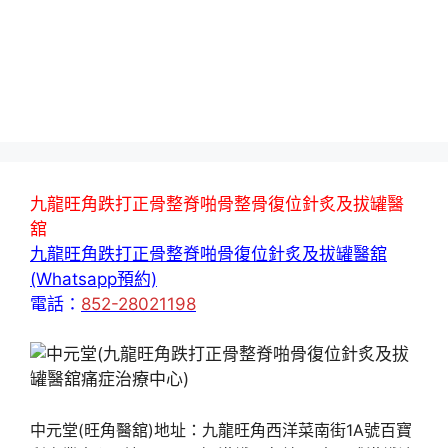
九龍旺角跌打正骨整脊啪骨整骨復位針炙及拔罐醫
舘
九龍旺角跌打正骨整脊啪骨復位針炙及拔罐醫舘
(Whatsapp預約)
電話：
852-28021198
中元堂(旺角醫舘)地址：九龍旺角西洋菜南街1A號百寶