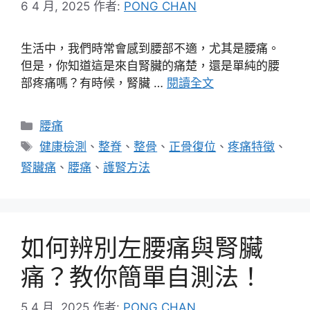
6 4 月, 2025
作者:
PONG CHAN
生活中，我們時常會感到腰部不適，尤其是腰痛。
但是，你知道這是來自腎臟的痛楚，還是單純的腰
部疼痛嗎？有時候，腎臟 …
閱讀全文
分
腰痛
類
標
健康檢測
、
整脊
、
整骨
、
正骨復位
、
疼痛特徵
、
籤
腎臟痛
、
腰痛
、
護腎方法
如何辨別左腰痛與腎臟
痛？教你簡單自測法！
5 4 月, 2025
作者:
PONG CHAN