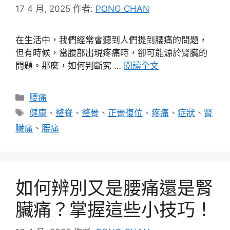
17 4 月, 2025
作者:
PONG CHAN
在生活中，我們經常會聽到人們提到腰痛的問題，
但有時候，當腰部出現疼痛時，卻可能源於腎臟的
問題。那麼，如何判斷究 …
閱讀全文
分
腰痛
類
標
健康
、
整脊
、
整骨
、
正骨復位
、
疼痛
、
症狀
、
腎
籤
臟痛
、
腰痛
如何辨別又是腰痛還是腎
臟痛？掌握這些小技巧！