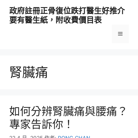
跳
政府註冊正骨復位跌打醫生好推介
至
要有醫生紙，附收費價目表
主
要
選
內
容
單
腎臟痛
如何分辨腎臟痛與腰痛？
專家告訴你！
22 4 月, 2025
作者:
PONG CHAN