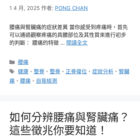
1 4 月, 2025
作者:
PONG CHAN
腰痛與腎臟痛的症狀差異 當你感受到疼痛時，首先
可以通過觀察疼痛的具體部位及其性質來進行初步
的判斷： 腰痛的特徵 …
閱讀全文
分
腰痛
類
標
健康
、
整脊
、
整骨
、
正骨復位
、
症狀分析
、
腎臟
籤
痛
、
腰痛
、
自我檢測
如何分辨腰痛與腎臟痛？
這些徵兆你要知道！