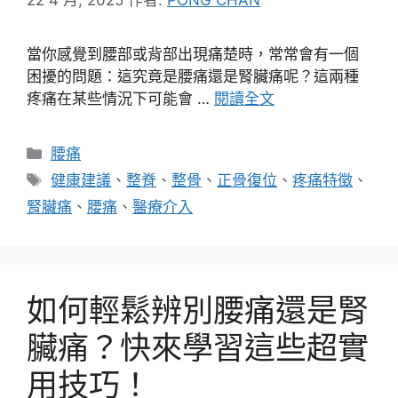
當你感覺到腰部或背部出現痛楚時，常常會有一個
困擾的問題：這究竟是腰痛還是腎臟痛呢？這兩種
疼痛在某些情況下可能會 …
閱讀全文
分
腰痛
類
標
健康建議
、
整脊
、
整骨
、
正骨復位
、
疼痛特徵
、
籤
腎臟痛
、
腰痛
、
醫療介入
如何輕鬆辨別腰痛還是腎
臟痛？快來學習這些超實
用技巧！