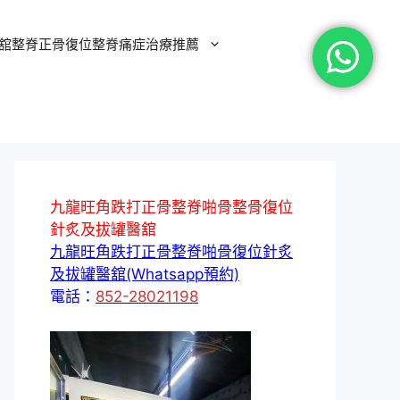
舘整脊正骨復位整脊痛症治療推薦
九龍旺角跌打正骨整脊啪骨整骨復位
針炙及拔罐醫舘
九龍旺角跌打正骨整脊啪骨復位針炙
及拔罐醫舘(Whatsapp預約)
電話：
852-28021198