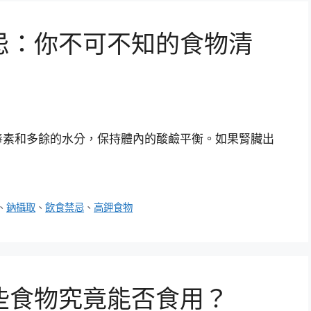
忌：你不可不知的食物清
毒素和多餘的水分，保持體內的酸鹼平衡。如果腎臟出
、
鈉攝取
、
飲食禁忌
、
高鉀食物
些食物究竟能否食用？