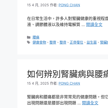
15 4 月, 2025
作者:
PONG CHAN
在日常生活中，許多人對腎臟健康的重視程
液、調節體液以及維持電解質 …
閱讀全文
分
腰痛
類
標
健康食物
、
整脊
、
整骨
、
正骨復位
、
益生菌
、
腎臟
籤
如何辨別腎臟病與腰
15 4 月, 2025
作者:
PONG CHAN
腎臟病和腰痛都是非常常見的健康問題，但
出現問題還是腰部出現問題 …
閱讀全文