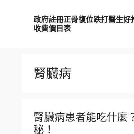
跳
至
政府註冊正骨復位跌打醫生好
主
要
收費價目表
內
容
腎臟病
腎臟病患者能吃什麼
秘！