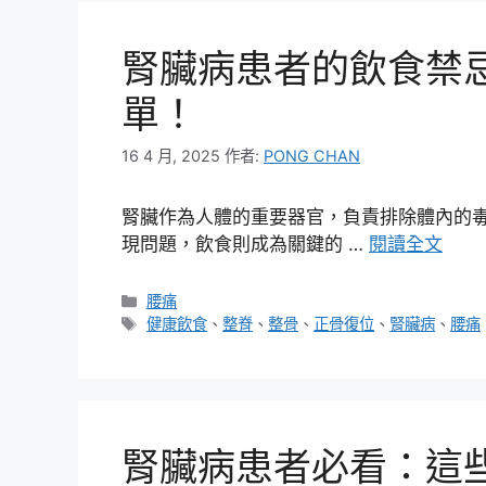
腎臟病患者的飲食禁
單！
16 4 月, 2025
作者:
PONG CHAN
腎臟作為人體的重要器官，負責排除體內的
現問題，飲食則成為關鍵的 …
閱讀全文
分
腰痛
類
標
健康飲食
、
整脊
、
整骨
、
正骨復位
、
腎臟病
、
腰痛
籤
腎臟病患者必看：這