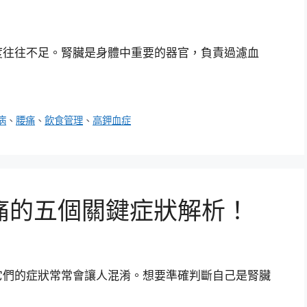
度往往不足。腎臟是身體中重要的器官，負責過濾血
病
、
腰痛
、
飲食管理
、
高鉀血症
痛的五個關鍵症狀解析！
它們的症狀常常會讓人混淆。想要準確判斷自己是腎臟