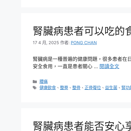
腎臟病患者可以吃的
17 4 月, 2025
作者:
PONG CHAN
腎臟病是一種普遍的健康問題，很多患者在
安全食用，一直是患者關心 …
閱讀全文
分
腰痛
類
標
健康飲食
、
整脊
、
整骨
、
正骨復位
、
益生菌
、
腎功
籤
腎臟病患者能否安心