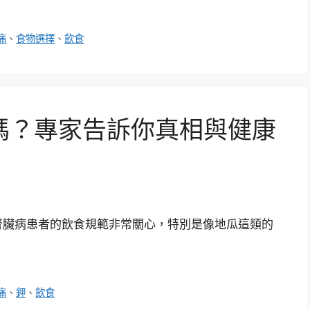
痛
、
食物選擇
、
飲食
嗎？專家告訴你真相與健康
腎臟病患者的飲食規範非常關心，特別是像地瓜這類的
痛
、
鉀
、
飲食