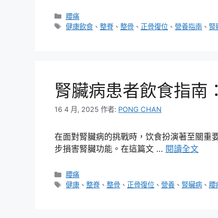
分
腰痛
類
標
健康飲食
、
整脊
、
整骨
、
正骨復位
、
營養指南
、
腎
籤
腎臟病患者飲食指南
16 4 月, 2025
作者:
PONG CHAN
在面對腎臟病的挑戰時，饮食扮演著至關重
步損害腎臟功能。在這篇文 …
閱讀全文
分
腰痛
類
標
健康
、
整脊
、
整骨
、
正骨復位
、
營養
、
腎臟病
、
腰
籤