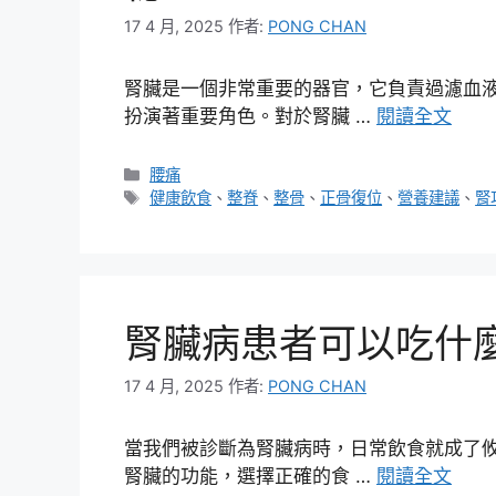
17 4 月, 2025
作者:
PONG CHAN
腎臟是一個非常重要的器官，它負責過濾血
扮演著重要角色。對於腎臟 …
閱讀全文
分
腰痛
類
標
健康飲食
、
整脊
、
整骨
、
正骨復位
、
營養建議
、
腎
籤
腎臟病患者可以吃什
17 4 月, 2025
作者:
PONG CHAN
當我們被診斷為腎臟病時，日常飲食就成了
腎臟的功能，選擇正確的食 …
閱讀全文