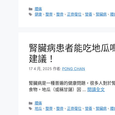
分
腰痛
類
標
健康
、
整脊
、
整骨
、
正骨復位
、
營養
、
腎臟病
、
腰
籤
腎臟病患者能吃地瓜
建議！
17 4 月, 2025
作者:
PONG CHAN
腎臟病是一種普遍的健康問題，很多人對於
食物。地瓜（或稱甘藷）因 …
閱讀全文
分
腰痛
類
標
地瓜
、
整脊
、
整骨
、
正骨復位
、
營養
、
腎臟病
、
腰
籤