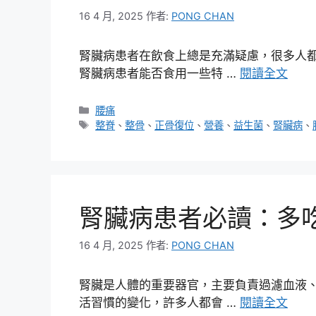
16 4 月, 2025
作者:
PONG CHAN
腎臟病患者在飲食上總是充滿疑慮，很多人
腎臟病患者能否食用一些特 …
閱讀全文
分
腰痛
類
標
整脊
、
整骨
、
正骨復位
、
營養
、
益生菌
、
腎臟病
、
籤
腎臟病患者必讀：多
16 4 月, 2025
作者:
PONG CHAN
腎臟是人體的重要器官，主要負責過濾血液
活習慣的變化，許多人都會 …
閱讀全文