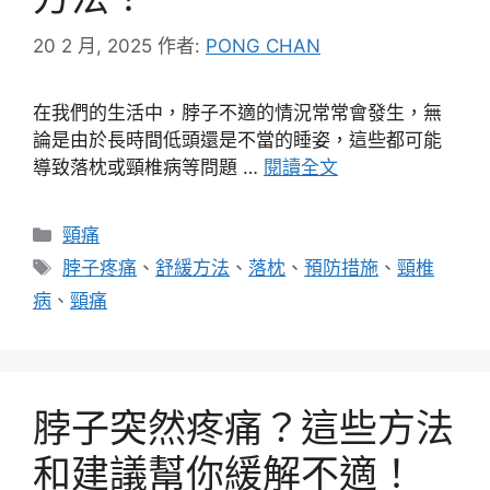
20 2 月, 2025
作者:
PONG CHAN
在我們的生活中，脖子不適的情況常常會發生，無
論是由於長時間低頭還是不當的睡姿，這些都可能
導致落枕或頸椎病等問題 …
閱讀全文
分
頸痛
類
標
脖子疼痛
、
舒緩方法
、
落枕
、
預防措施
、
頸椎
籤
病
、
頸痛
脖子突然疼痛？這些方法
和建議幫你緩解不適！