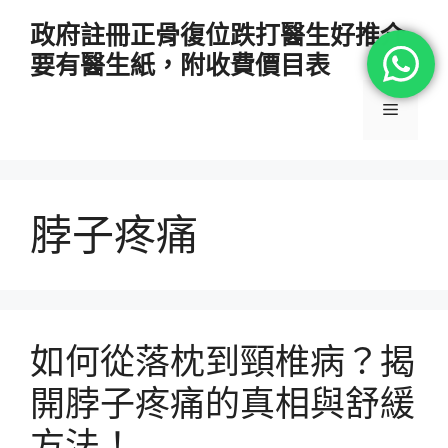
跳
政府註冊正骨復位跌打醫生好推介
至
要有醫生紙，附收費價目表
主
要
選
內
容
單
脖子疼痛
如何從落枕到頸椎病？揭
開脖子疼痛的真相與舒緩
方法！