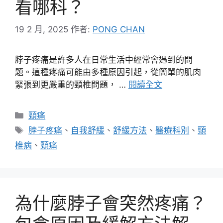
看哪科？
19 2 月, 2025
作者:
PONG CHAN
脖子疼痛是許多人在日常生活中經常會遇到的問
題。這種疼痛可能由多種原因引起，從簡單的肌肉
緊張到更嚴重的頸椎問題， …
閱讀全文
分
頸痛
類
標
脖子疼痛
、
自我舒緩
、
舒緩方法
、
醫療科別
、
頸
籤
椎病
、
頸痛
為什麼脖子會突然疼痛？