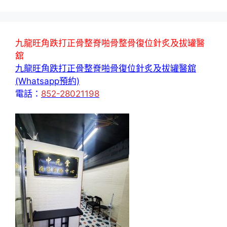
面
面
面
九龍旺角跌打正骨整脊啪骨整骨復位針炙及拔罐醫
舘
九龍旺角跌打正骨整脊啪骨復位針炙及拔罐醫舘
(Whatsapp預約)
電話：
852-28021198