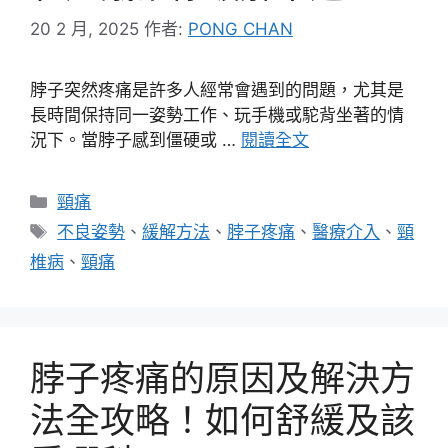
20 2 月, 2025
作者:
PONG CHAN
脖子突然疼痛是許多人經常會遇到的問題，尤其是
長時間保持同一姿勢工作、玩手機或駝背坐著的情
況下。當脖子感到僵硬或 …
閱讀全文
分
頸痛
類
標
不良姿勢
、
緩解方法
、
脖子疼痛
、
醫療介入
、
頸
籤
椎病
、
頸痛
脖子疼痛的原因及解決方
法全攻略！如何舒緩及該