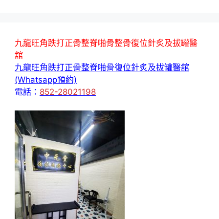
九龍旺角跌打正骨整脊啪骨整骨復位針炙及拔罐醫
舘
九龍旺角跌打正骨整脊啪骨復位針炙及拔罐醫舘
(Whatsapp預約)
電話：
852-28021198