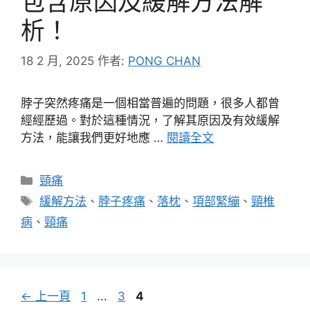
包含原因及緩解方法解
析！
18 2 月, 2025
作者:
PONG CHAN
脖子突然疼痛是一個相當普遍的問題，很多人都曾
經經歷過。對於這種情況，了解其原因及有效緩解
方法，能讓我們更好地應 …
閱讀全文
分
頸痛
類
標
緩解方法
、
脖子疼痛
、
落枕
、
項部緊繃
、
頸椎
籤
病
、
頸痛
頁
頁
頁
←
上一頁
1
...
3
4