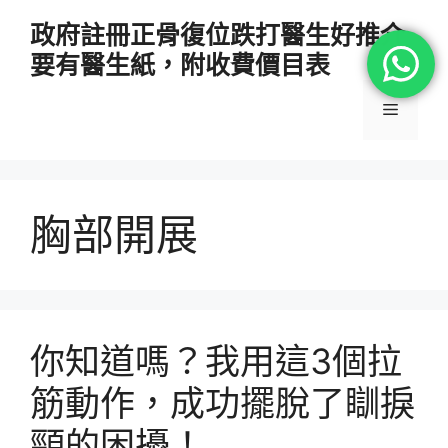
跳
政府註冊正骨復位跌打醫生好推介
至
要有醫生紙，附收費價目表
主
要
選
內
容
單
胸部開展
你知道嗎？我用這3個拉
筋動作，成功擺脫了瞓捩
頸的困擾！