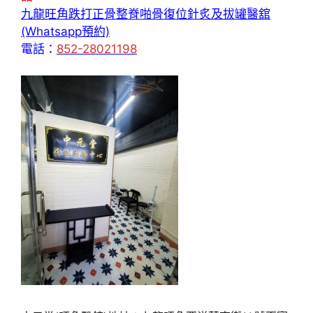
九龍旺角跌打正骨整脊啪骨復位針炙及拔罐醫舘
(Whatsapp預約)
電話：
852-28021198