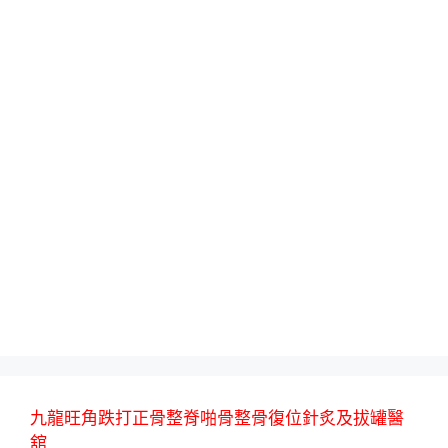
九龍旺角跌打正骨整脊啪骨整骨復位針炙及拔罐醫
舘