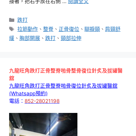
接著，把右手放在右側 …
閱讀全文
分
跌打
類
標
拉筋動作
、
整脊
、
正骨復位
、
瞓捩頸
、
肩頸舒
籤
緩
、
胸部開展
、
跌打
、
頸部拉伸
九龍旺角跌打正骨整脊啪骨整骨復位針炙及拔罐醫
舘
九龍旺角跌打正骨整脊啪骨復位針炙及拔罐醫舘
(Whatsapp預約)
電話：
852-28021198