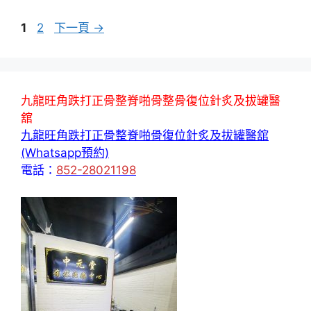
頁
頁
1
2
下一頁
→
面
面
九龍旺角跌打正骨整脊啪骨整骨復位針炙及拔罐醫
舘
九龍旺角跌打正骨整脊啪骨復位針炙及拔罐醫舘
(Whatsapp預約)
電話：
852-28021198