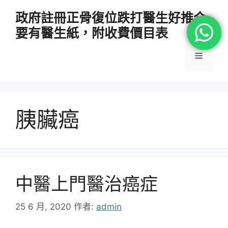
跳
政府註冊正骨復位跌打醫生好推介
至
要有醫生紙，附收費價目表
主
要
選
內
容
單
胰臟癌
中醫上門醫治癌症
25 6 月, 2020
作者:
admin