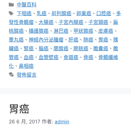
分
中醫百科
類
標
下咽癌
、
乳癌
、
前列腺癌
、
卵巢癌
、
口腔癌
、
多
籤
發性骨髓瘤
、
大腸癌
、
子宮內膜癌
、
子宮頸癌
、
扁
桃腺癌
、
攝護腺癌
、
淋巴癌
、
甲狀腺癌
、
皮膚癌
、
睪丸癌
、
神經內分泌腫瘤
、
肝癌
、
肺癌
、
胃癌
、
胰
臟癌
、
腎癌
、
腦癌
、
腮腺癌
、
膀胱癌
、
膽囊癌
、
膽
管癌
、
血癌
、
血管壁癌
、
食道癌
、
骨癌
、
骨髓纖維
化
、
鼻咽癌
發佈留言
胃癌
26 6 月, 2017
作者:
admin