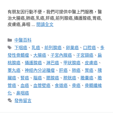
有朋友因行動不便，我們可提供中醫上門服務，醫
治大腸癌,肺癌,乳癌,肝癌,前列腺癌,攝護腺癌,胃癌,
皮膚癌,鼻咽 …
閱讀全文
分
中醫百科
類
標
下咽癌
、
乳癌
、
前列腺癌
、
卵巢癌
、
口腔癌
、
多
籤
發性骨髓瘤
、
大腸癌
、
子宮內膜癌
、
子宮頸癌
、
扁
桃腺癌
、
攝護腺癌
、
淋巴癌
、
甲狀腺癌
、
皮膚癌
、
睪丸癌
、
神經內分泌腫瘤
、
肝癌
、
肺癌
、
胃癌
、
胰
臟癌
、
腎癌
、
腦癌
、
腮腺癌
、
膀胱癌
、
膽囊癌
、
膽
管癌
、
血癌
、
血管壁癌
、
食道癌
、
骨癌
、
骨髓纖維
化
、
鼻咽癌
發佈留言