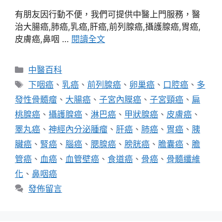
有朋友因行動不便，我們可提供中醫上門服務，醫
治大腸癌,肺癌,乳癌,肝癌,前列腺癌,攝護腺癌,胃癌,
皮膚癌,鼻咽 …
閱讀全文
分
中醫百科
類
標
下咽癌
、
乳癌
、
前列腺癌
、
卵巢癌
、
口腔癌
、
多
籤
發性骨髓瘤
、
大腸癌
、
子宮內膜癌
、
子宮頸癌
、
扁
桃腺癌
、
攝護腺癌
、
淋巴癌
、
甲狀腺癌
、
皮膚癌
、
睪丸癌
、
神經內分泌腫瘤
、
肝癌
、
肺癌
、
胃癌
、
胰
臟癌
、
腎癌
、
腦癌
、
腮腺癌
、
膀胱癌
、
膽囊癌
、
膽
管癌
、
血癌
、
血管壁癌
、
食道癌
、
骨癌
、
骨髓纖維
化
、
鼻咽癌
發佈留言