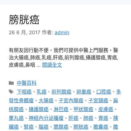
膀胱癌
26 6 月, 2017
作者:
admin
有朋友因行動不便，我們可提供中醫上門服務，醫
治大腸癌,肺癌,乳癌,肝癌,前列腺癌,攝護腺癌,胃癌,
皮膚癌,鼻咽 …
閱讀全文
分
中醫百科
類
標
下咽癌
、
乳癌
、
前列腺癌
、
卵巢癌
、
口腔癌
、
多
籤
發性骨髓瘤
、
大腸癌
、
子宮內膜癌
、
子宮頸癌
、
扁
桃腺癌
、
攝護腺癌
、
淋巴癌
、
甲狀腺癌
、
皮膚癌
、
睪丸癌
、
神經內分泌腫瘤
、
肝癌
、
肺癌
、
胃癌
、
胰
臟癌
、
腎癌
、
腦癌
、
腮腺癌
、
膀胱癌
、
膽囊癌
、
膽