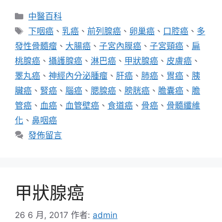
分
中醫百科
類
標
下咽癌
、
乳癌
、
前列腺癌
、
卵巢癌
、
口腔癌
、
多
籤
發性骨髓瘤
、
大腸癌
、
子宮內膜癌
、
子宮頸癌
、
扁
桃腺癌
、
攝護腺癌
、
淋巴癌
、
甲狀腺癌
、
皮膚癌
、
睪丸癌
、
神經內分泌腫瘤
、
肝癌
、
肺癌
、
胃癌
、
胰
臟癌
、
腎癌
、
腦癌
、
腮腺癌
、
膀胱癌
、
膽囊癌
、
膽
管癌
、
血癌
、
血管壁癌
、
食道癌
、
骨癌
、
骨髓纖維
化
、
鼻咽癌
發佈留言
甲狀腺癌
26 6 月, 2017
作者:
admin