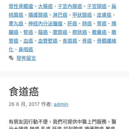
籤
發性骨髓瘤
、
大腸癌
、
子宮內膜癌
、
子宮頸癌
、
扁
桃腺癌
、
攝護腺癌
、
淋巴癌
、
甲狀腺癌
、
皮膚癌
、
睪丸癌
、
神經內分泌腫瘤
、
肝癌
、
肺癌
、
胃癌
、
胰
臟癌
、
腎癌
、
腦癌
、
腮腺癌
、
膀胱癌
、
膽囊癌
、
膽
管癌
、
血癌
、
血管壁癌
、
食道癌
、
骨癌
、
骨髓纖維
化
、
鼻咽癌
發佈留言
食道癌
26 6 月, 2017
作者:
admin
有朋友因行動不便，我們可提供中醫上門服務，醫