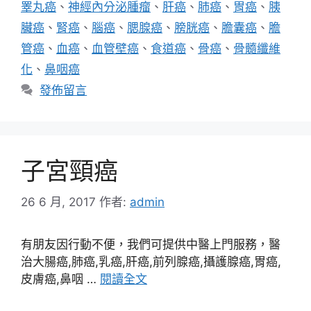
睪丸癌
、
神經內分泌腫瘤
、
肝癌
、
肺癌
、
胃癌
、
胰
臟癌
、
腎癌
、
腦癌
、
腮腺癌
、
膀胱癌
、
膽囊癌
、
膽
管癌
、
血癌
、
血管壁癌
、
食道癌
、
骨癌
、
骨髓纖維
化
、
鼻咽癌
發佈留言
子宮頸癌
26 6 月, 2017
作者:
admin
有朋友因行動不便，我們可提供中醫上門服務，醫
治大腸癌,肺癌,乳癌,肝癌,前列腺癌,攝護腺癌,胃癌,
皮膚癌,鼻咽 …
閱讀全文