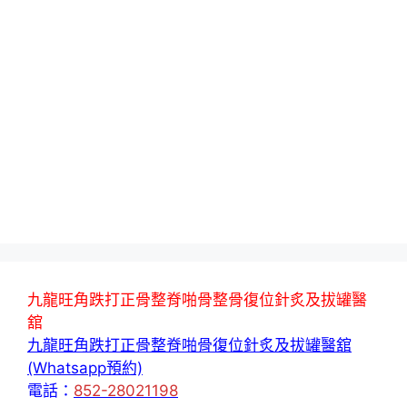
九龍旺角跌打正骨整脊啪骨整骨復位針炙及拔罐醫
舘
九龍旺角跌打正骨整脊啪骨復位針炙及拔罐醫舘
(Whatsapp預約)
電話：
852-28021198