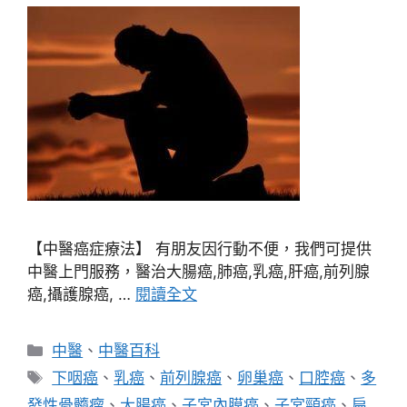
【中醫癌症療法】 有朋友因行動不便，我們可提供
中醫上門服務，醫治大腸癌,肺癌,乳癌,肝癌,前列腺
癌,攝護腺癌, …
閱讀全文
分
中醫
、
中醫百科
類
標
下咽癌
、
乳癌
、
前列腺癌
、
卵巢癌
、
口腔癌
、
多
籤
發性骨髓瘤
、
大腸癌
、
子宮內膜癌
、
子宮頸癌
、
扁