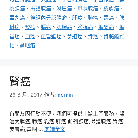
桃腺癌
、
攝護腺癌
、
淋巴癌
、
甲狀腺癌
、
皮膚癌
、
睪丸癌
、
神經內分泌腫瘤
、
肝癌
、
肺癌
、
胃癌
、
胰
臟癌
、
腎癌
、
腦癌
、
腮腺癌
、
膀胱癌
、
膽囊癌
、
膽
管癌
、
血癌
、
血管壁癌
、
食道癌
、
骨癌
、
骨髓纖維
化
、
鼻咽癌
腎癌
26 6 月, 2017
作者:
admin
有朋友因行動不便，我們可提供中醫上門服務，醫
治大腸癌,肺癌,乳癌,肝癌,前列腺癌,攝護腺癌,胃癌,
皮膚癌,鼻咽 …
閱讀全文