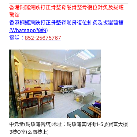
香港銅鑼灣跌打正骨整脊啪骨整骨復位針炙及拔罐
醫舘
香港銅鑼灣跌打正骨整脊啪骨復位針炙及拔罐醫舘
(Whatsapp預約)
電話：
852-25675767
中元堂(銅鑼灣醫舘)地址：銅鑼灣富明街1-5號寶富大樓
3樓O室(么鳳樓上)