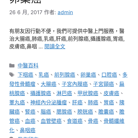
26 6 月, 2017
作者:
admin
有朋友因行動不便，我們可提供中醫上門服務，醫
治大腸癌,肺癌,乳癌,肝癌,前列腺癌,攝護腺癌,胃癌,
皮膚癌,鼻咽 …
閱讀全文
分
中醫百科
類
標
下咽癌
、
乳癌
、
前列腺癌
、
卵巢癌
、
口腔癌
、
多
籤
發性骨髓瘤
、
大腸癌
、
子宮內膜癌
、
子宮頸癌
、
扁
桃腺癌
、
攝護腺癌
、
淋巴癌
、
甲狀腺癌
、
皮膚癌
、
睪丸癌
、
神經內分泌腫瘤
、
肝癌
、
肺癌
、
胃癌
、
胰
臟癌
、
腎癌
、
腦癌
、
腮腺癌
、
膀胱癌
、
膽囊癌
、
膽
管癌
、
血癌
、
血管壁癌
、
食道癌
、
骨癌
、
骨髓纖維
化
、
鼻咽癌