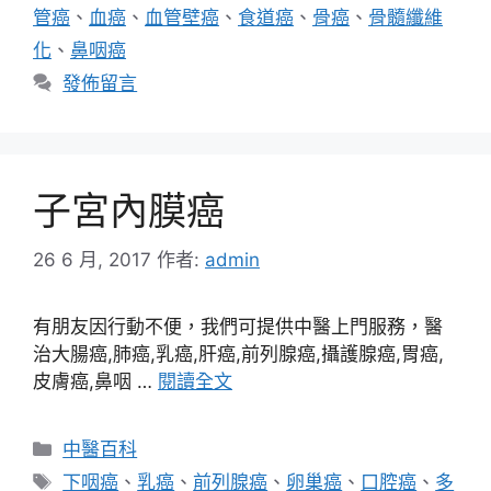
管癌
、
血癌
、
血管壁癌
、
食道癌
、
骨癌
、
骨髓纖維
化
、
鼻咽癌
發佈留言
子宮內膜癌
26 6 月, 2017
作者:
admin
有朋友因行動不便，我們可提供中醫上門服務，醫
治大腸癌,肺癌,乳癌,肝癌,前列腺癌,攝護腺癌,胃癌,
皮膚癌,鼻咽 …
閱讀全文
分
中醫百科
類
標
下咽癌
、
乳癌
、
前列腺癌
、
卵巢癌
、
口腔癌
、
多