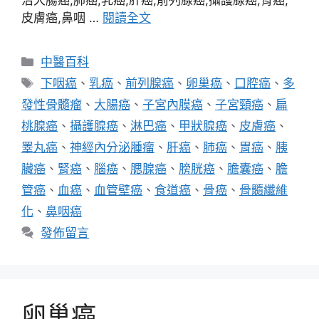
治大腸癌,肺癌,乳癌,肝癌,前列腺癌,攝護腺癌,胃癌,
皮膚癌,鼻咽 …
閱讀全文
分
中醫百科
類
標
下咽癌
、
乳癌
、
前列腺癌
、
卵巢癌
、
口腔癌
、
多
籤
發性骨髓瘤
、
大腸癌
、
子宮內膜癌
、
子宮頸癌
、
扁
桃腺癌
、
攝護腺癌
、
淋巴癌
、
甲狀腺癌
、
皮膚癌
、
睪丸癌
、
神經內分泌腫瘤
、
肝癌
、
肺癌
、
胃癌
、
胰
臟癌
、
腎癌
、
腦癌
、
腮腺癌
、
膀胱癌
、
膽囊癌
、
膽
管癌
、
血癌
、
血管壁癌
、
食道癌
、
骨癌
、
骨髓纖維
化
、
鼻咽癌
發佈留言
卵巢癌