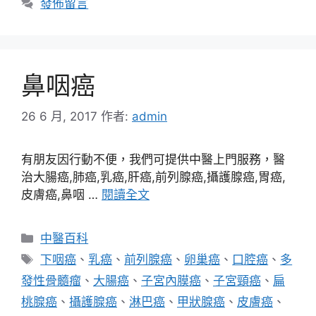
發佈留言
鼻咽癌
26 6 月, 2017
作者:
admin
有朋友因行動不便，我們可提供中醫上門服務，醫
治大腸癌,肺癌,乳癌,肝癌,前列腺癌,攝護腺癌,胃癌,
皮膚癌,鼻咽 …
閱讀全文
分
中醫百科
類
標
下咽癌
、
乳癌
、
前列腺癌
、
卵巢癌
、
口腔癌
、
多
籤
發性骨髓瘤
、
大腸癌
、
子宮內膜癌
、
子宮頸癌
、
扁
桃腺癌
、
攝護腺癌
、
淋巴癌
、
甲狀腺癌
、
皮膚癌
、