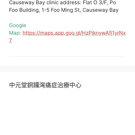
Causeway Bay clinic address: Flat O 3/F, Po
Foo Building, 1-5 Foo Ming St, Causeway Bay
Google
Map:
https://maps.app.goo.gl/HzPiknywAfj1yrNx
7
中元堂銅鑼灣痛症治療中心