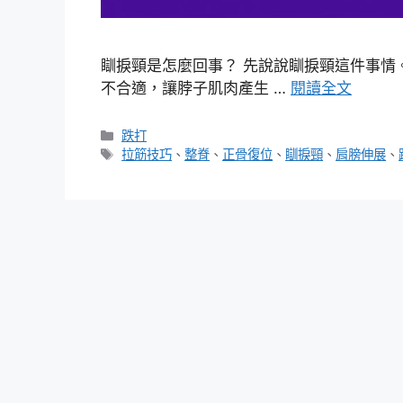
瞓捩頸是怎麼回事？ 先說說瞓捩頸這件事情
不合適，讓脖子肌肉產生 …
閱讀全文
分
跌打
類
標
拉筋技巧
、
整脊
、
正骨復位
、
瞓捩頸
、
肩膀伸展
、
籤