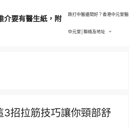
跌打中醫邊間好？香港中元堂醫
推介要有醫生紙，附
中元堂│聯絡及地址
這3招拉筋技巧讓你頸部舒