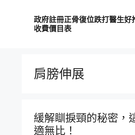
跳
至
政府註冊正骨復位跌打醫生好
主
要
收費價目表
內
容
肩膀伸展
緩解瞓捩頸的秘密，
適無比！