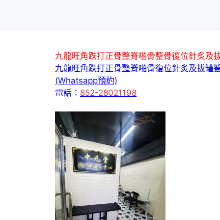
九龍旺角跌打正骨整脊啪骨整骨復位針炙及
九龍旺角跌打正骨整脊啪骨復位針炙及拔罐
(Whatsapp預約)
電話：
852-28021198