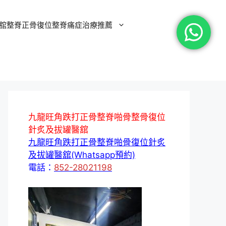
舘整脊正骨復位整脊痛症治療推薦
九龍旺角跌打正骨整脊啪骨整骨復位
針炙及拔罐醫舘
九龍旺角跌打正骨整脊啪骨復位針炙
及拔罐醫舘(Whatsapp預約)
電話：
852-28021198