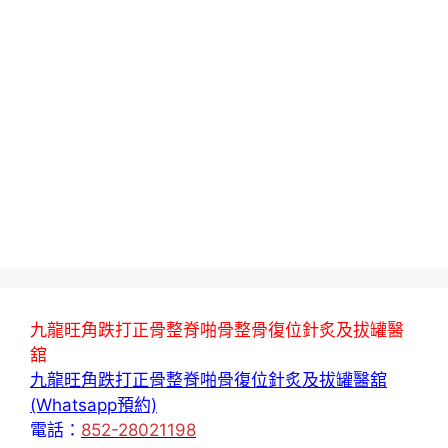
九龍旺角跌打正骨整脊啪骨整骨復位針炙及拔罐醫
舘
九龍旺角跌打正骨整脊啪骨復位針炙及拔罐醫舘
(Whatsapp預約)
電話：
852-28021198