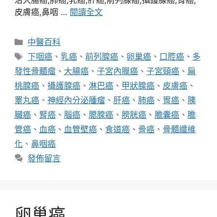
治大腸癌,肺癌,乳癌,肝癌,前列腺癌,攝護腺癌,胃癌,
皮膚癌,鼻咽 …
閱讀全文
分
中醫百科
類
標
下咽癌
、
乳癌
、
前列腺癌
、
卵巢癌
、
口腔癌
、
多
籤
發性骨髓瘤
、
大腸癌
、
子宮內膜癌
、
子宮頸癌
、
扁
桃腺癌
、
攝護腺癌
、
淋巴癌
、
甲狀腺癌
、
皮膚癌
、
睪丸癌
、
神經內分泌腫瘤
、
肝癌
、
肺癌
、
胃癌
、
胰
臟癌
、
腎癌
、
腦癌
、
腮腺癌
、
膀胱癌
、
膽囊癌
、
膽
管癌
、
血癌
、
血管壁癌
、
食道癌
、
骨癌
、
骨髓纖維
化
、
鼻咽癌
發佈留言
卵巢癌