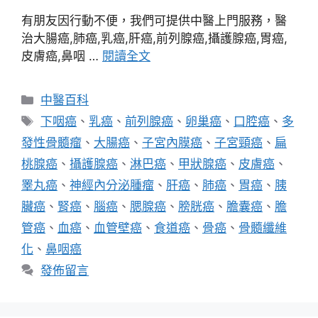
有朋友因行動不便，我們可提供中醫上門服務，醫
治大腸癌,肺癌,乳癌,肝癌,前列腺癌,攝護腺癌,胃癌,
皮膚癌,鼻咽 …
閱讀全文
分
中醫百科
類
標
下咽癌
、
乳癌
、
前列腺癌
、
卵巢癌
、
口腔癌
、
多
籤
發性骨髓瘤
、
大腸癌
、
子宮內膜癌
、
子宮頸癌
、
扁
桃腺癌
、
攝護腺癌
、
淋巴癌
、
甲狀腺癌
、
皮膚癌
、
睪丸癌
、
神經內分泌腫瘤
、
肝癌
、
肺癌
、
胃癌
、
胰
臟癌
、
腎癌
、
腦癌
、
腮腺癌
、
膀胱癌
、
膽囊癌
、
膽
管癌
、
血癌
、
血管壁癌
、
食道癌
、
骨癌
、
骨髓纖維
化
、
鼻咽癌
發佈留言