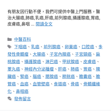
有朋友因行動不便，我們可提供中醫上門服務，醫
治大腸癌,肺癌,乳癌,肝癌,前列腺癌,攝護腺癌,胃癌,
皮膚癌,鼻咽 …
閱讀全文
分
中醫百科
類
標
下咽癌
、
乳癌
、
前列腺癌
、
卵巢癌
、
口腔癌
、
多
籤
發性骨髓瘤
、
大腸癌
、
子宮內膜癌
、
子宮頸癌
、
扁
桃腺癌
、
攝護腺癌
、
淋巴癌
、
甲狀腺癌
、
皮膚癌
、
睪丸癌
、
神經內分泌腫瘤
、
肝癌
、
肺癌
、
胃癌
、
胰
臟癌
、
腎癌
、
腦癌
、
腮腺癌
、
膀胱癌
、
膽囊癌
、
膽
管癌
、
血癌
、
血管壁癌
、
食道癌
、
骨癌
、
骨髓纖維
化
、
鼻咽癌
發佈留言