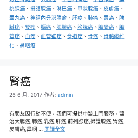
桃腺癌
、
攝護腺癌
、
淋巴癌
、
甲狀腺癌
、
皮膚癌
、
睪丸癌
、
神經內分泌腫瘤
、
肝癌
、
肺癌
、
胃癌
、
胰
臟癌
、
腎癌
、
腦癌
、
腮腺癌
、
膀胱癌
、
膽囊癌
、
膽
管癌
、
血癌
、
血管壁癌
、
食道癌
、
骨癌
、
骨髓纖維
化
、
鼻咽癌
腎癌
26 6 月, 2017
作者:
admin
有朋友因行動不便，我們可提供中醫上門服務，醫
治大腸癌,肺癌,乳癌,肝癌,前列腺癌,攝護腺癌,胃癌,
皮膚癌,鼻咽 …
閱讀全文