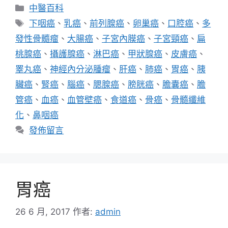
分
中醫百科
類
標
下咽癌
、
乳癌
、
前列腺癌
、
卵巢癌
、
口腔癌
、
多
籤
發性骨髓瘤
、
大腸癌
、
子宮內膜癌
、
子宮頸癌
、
扁
桃腺癌
、
攝護腺癌
、
淋巴癌
、
甲狀腺癌
、
皮膚癌
、
睪丸癌
、
神經內分泌腫瘤
、
肝癌
、
肺癌
、
胃癌
、
胰
臟癌
、
腎癌
、
腦癌
、
腮腺癌
、
膀胱癌
、
膽囊癌
、
膽
管癌
、
血癌
、
血管壁癌
、
食道癌
、
骨癌
、
骨髓纖維
化
、
鼻咽癌
發佈留言
胃癌
26 6 月, 2017
作者:
admin