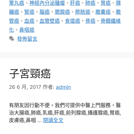
睪丸癌
、
神經內分泌腫瘤
、
肝癌
、
肺癌
、
胃癌
、
胰
臟癌
、
腎癌
、
腦癌
、
腮腺癌
、
膀胱癌
、
膽囊癌
、
膽
管癌
、
血癌
、
血管壁癌
、
食道癌
、
骨癌
、
骨髓纖維
化
、
鼻咽癌
發佈留言
子宮頸癌
26 6 月, 2017
作者:
admin
有朋友因行動不便，我們可提供中醫上門服務，醫
治大腸癌,肺癌,乳癌,肝癌,前列腺癌,攝護腺癌,胃癌,
皮膚癌,鼻咽 …
閱讀全文