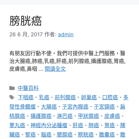
膀胱癌
26 6 月, 2017
作者:
admin
有朋友因行動不便，我們可提供中醫上門服務，醫
治大腸癌,肺癌,乳癌,肝癌,前列腺癌,攝護腺癌,胃癌,
皮膚癌,鼻咽 …
閱讀全文
分
中醫百科
類
標
下咽癌
、
乳癌
、
前列腺癌
、
卵巢癌
、
口腔癌
、
多
籤
發性骨髓瘤
、
大腸癌
、
子宮內膜癌
、
子宮頸癌
、
扁
桃腺癌
、
攝護腺癌
、
淋巴癌
、
甲狀腺癌
、
皮膚癌
、
睪丸癌
、
神經內分泌腫瘤
、
肝癌
、
肺癌
、
胃癌
、
胰
臟癌
、
腎癌
、
腦癌
、
腮腺癌
、
膀胱癌
、
膽囊癌
、
膽