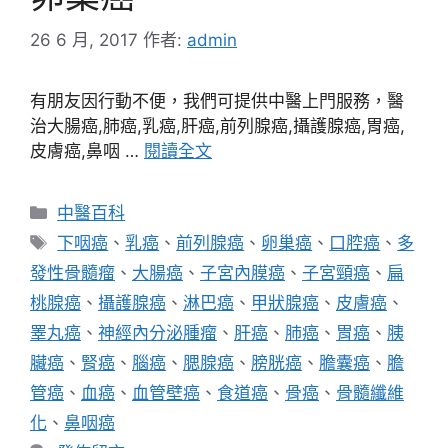
26 6 月, 2017
作者:
admin
有朋友因行動不便，我們可提供中醫上門服務，醫
治大腸癌,肺癌,乳癌,肝癌,前列腺癌,攝護腺癌,胃癌,
皮膚癌,鼻咽 …
閱讀全文
分
中醫百科
類
標
下咽癌
、
乳癌
、
前列腺癌
、
卵巢癌
、
口腔癌
、
多
籤
發性骨髓瘤
、
大腸癌
、
子宮內膜癌
、
子宮頸癌
、
扁
桃腺癌
、
攝護腺癌
、
淋巴癌
、
甲狀腺癌
、
皮膚癌
、
睪丸癌
、
神經內分泌腫瘤
、
肝癌
、
肺癌
、
胃癌
、
胰
臟癌
、
腎癌
、
腦癌
、
腮腺癌
、
膀胱癌
、
膽囊癌
、
膽
管癌
、
血癌
、
血管壁癌
、
食道癌
、
骨癌
、
骨髓纖維
化
、
鼻咽癌