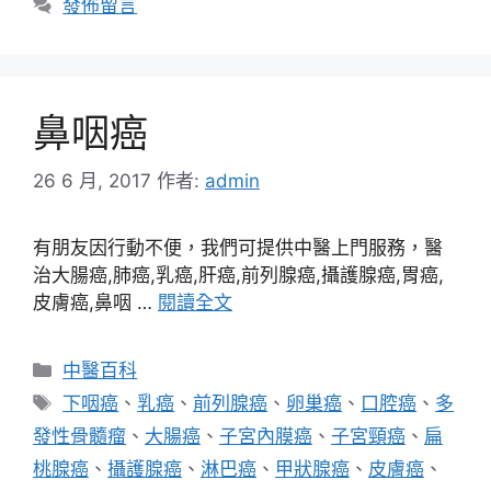
發佈留言
鼻咽癌
26 6 月, 2017
作者:
admin
有朋友因行動不便，我們可提供中醫上門服務，醫
治大腸癌,肺癌,乳癌,肝癌,前列腺癌,攝護腺癌,胃癌,
皮膚癌,鼻咽 …
閱讀全文
分
中醫百科
類
標
下咽癌
、
乳癌
、
前列腺癌
、
卵巢癌
、
口腔癌
、
多
籤
發性骨髓瘤
、
大腸癌
、
子宮內膜癌
、
子宮頸癌
、
扁
桃腺癌
、
攝護腺癌
、
淋巴癌
、
甲狀腺癌
、
皮膚癌
、