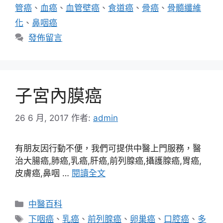
管癌
、
血癌
、
血管壁癌
、
食道癌
、
骨癌
、
骨髓纖維
化
、
鼻咽癌
發佈留言
子宮內膜癌
26 6 月, 2017
作者:
admin
有朋友因行動不便，我們可提供中醫上門服務，醫
治大腸癌,肺癌,乳癌,肝癌,前列腺癌,攝護腺癌,胃癌,
皮膚癌,鼻咽 …
閱讀全文
分
中醫百科
類
標
下咽癌
、
乳癌
、
前列腺癌
、
卵巢癌
、
口腔癌
、
多