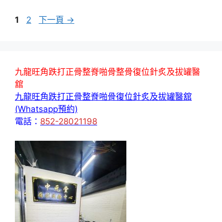
頁
頁
1
2
下一頁
→
面
面
九龍旺角跌打正骨整脊啪骨整骨復位針炙及拔罐醫
舘
九龍旺角跌打正骨整脊啪骨復位針炙及拔罐醫舘
(Whatsapp預約)
電話：
852-28021198