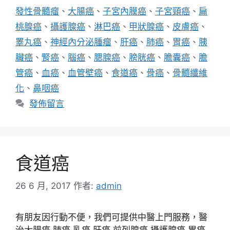
籤
發性骨髓瘤
、
大腸癌
、
子宮內膜癌
、
子宮頸癌
、
扁
桃腺癌
、
攝護腺癌
、
淋巴癌
、
甲狀腺癌
、
皮膚癌
、
睪丸癌
、
神經內分泌腫瘤
、
肝癌
、
肺癌
、
胃癌
、
胰
臟癌
、
腎癌
、
腦癌
、
腮腺癌
、
膀胱癌
、
膽囊癌
、
膽
管癌
、
血癌
、
血管壁癌
、
食道癌
、
骨癌
、
骨髓纖維
化
、
鼻咽癌
發佈留言
食道癌
26 6 月, 2017
作者:
admin
有朋友因行動不便，我們可提供中醫上門服務，醫