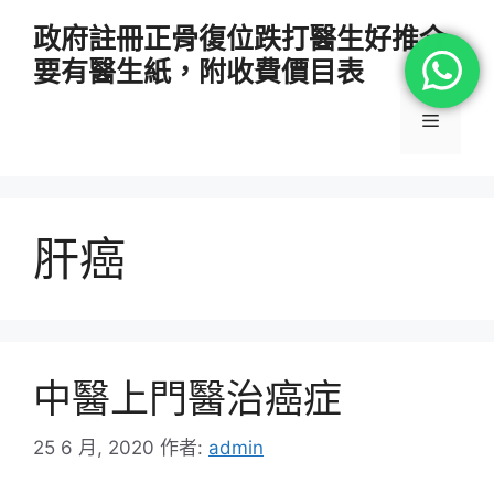
跳
政府註冊正骨復位跌打醫生好推介
至
要有醫生紙，附收費價目表
主
要
選
內
容
單
肝癌
中醫上門醫治癌症
25 6 月, 2020
作者:
admin