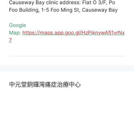
Causeway Bay clinic address: Flat O 3/F, Po
Foo Building, 1-5 Foo Ming St, Causeway Bay
Google
Map:
https://maps.app.goo.gl/HzPiknywAfj1yrNx
7
中元堂銅鑼灣痛症治療中心