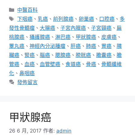
分
中醫百科
類
標
下咽癌
、
乳癌
、
前列腺癌
、
卵巢癌
、
口腔癌
、
多
籤
發性骨髓瘤
、
大腸癌
、
子宮內膜癌
、
子宮頸癌
、
扁
桃腺癌
、
攝護腺癌
、
淋巴癌
、
甲狀腺癌
、
皮膚癌
、
睪丸癌
、
神經內分泌腫瘤
、
肝癌
、
肺癌
、
胃癌
、
胰
臟癌
、
腎癌
、
腦癌
、
腮腺癌
、
膀胱癌
、
膽囊癌
、
膽
管癌
、
血癌
、
血管壁癌
、
食道癌
、
骨癌
、
骨髓纖維
化
、
鼻咽癌
發佈留言
甲狀腺癌
26 6 月, 2017
作者:
admin