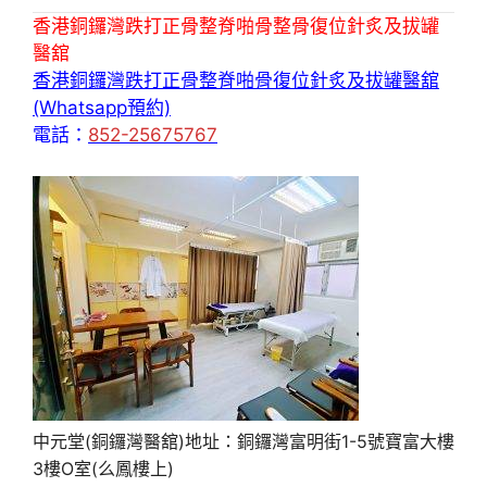
香港銅鑼灣跌打正骨整脊啪骨整骨復位針炙及拔罐
醫舘
香港銅鑼灣跌打正骨整脊啪骨復位針炙及拔罐醫舘
(Whatsapp預約)
電話：
852-25675767
中元堂(銅鑼灣醫舘)地址：銅鑼灣富明街1-5號寶富大樓
3樓O室(么鳳樓上)