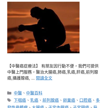
【中醫癌症療法】 有朋友因行動不便，我們可提供
中醫上門服務，醫治大腸癌,肺癌,乳癌,肝癌,前列腺
癌,攝護腺癌, …
閱讀全文
分
中醫
、
中醫百科
類
標
下咽癌
、
乳癌
、
前列腺癌
、
卵巢癌
、
口腔癌
、
多
籤
發性骨髓瘤
、
大腸癌
、
子宮內膜癌
、
子宮頸癌
、
扁