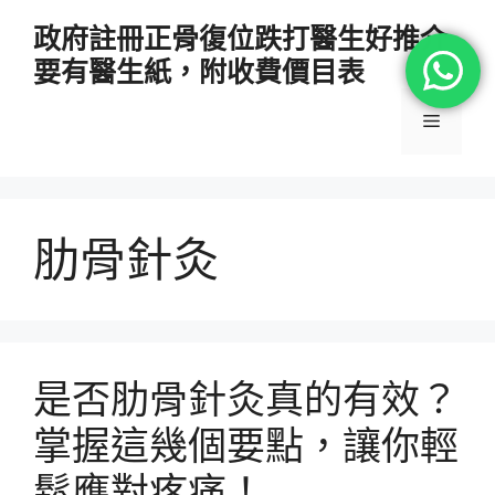
跳
政府註冊正骨復位跌打醫生好推介
至
要有醫生紙，附收費價目表
主
要
選
內
容
單
肋骨針灸
是否肋骨針灸真的有效？
掌握這幾個要點，讓你輕
鬆應對疼痛！