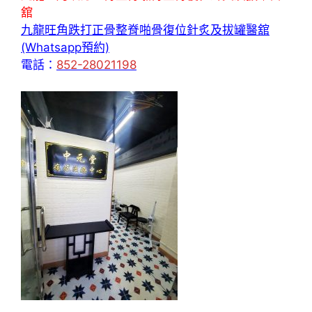
舘
九龍旺角跌打正骨整脊啪骨復位針炙及拔罐醫舘
(Whatsapp預約)
電話：
852-28021198