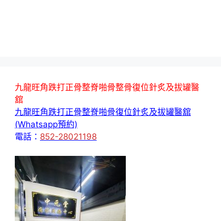
九龍旺角跌打正骨整脊啪骨整骨復位針炙及拔罐醫
舘
九龍旺角跌打正骨整脊啪骨復位針炙及拔罐醫舘
(Whatsapp預約)
電話：
852-28021198