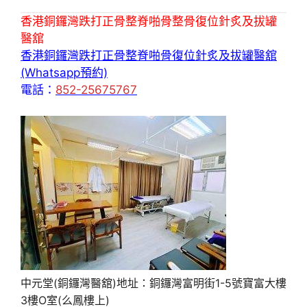
香港銅鑼灣跌打正骨整脊啪骨整骨復位針炙及拔罐
醫舘
香港銅鑼灣跌打正骨整脊啪骨復位針炙及拔罐醫舘
(Whatsapp預約)
電話：
852-25675767
中元堂(銅鑼灣醫舘)地址：銅鑼灣富明街1-5號寶富大樓
3樓O室(么鳳樓上)