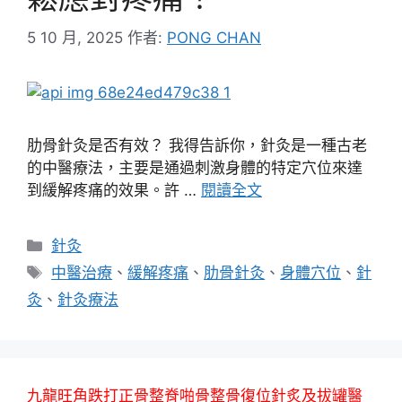
5 10 月, 2025
作者:
PONG CHAN
肋骨針灸是否有效？ 我得告訴你，針灸是一種古老
的中醫療法，主要是通過刺激身體的特定穴位來達
到緩解疼痛的效果。許 …
閱讀全文
分
針灸
類
標
中醫治療
、
緩解疼痛
、
肋骨針灸
、
身體穴位
、
針
籤
灸
、
針灸療法
九龍旺角跌打正骨整脊啪骨整骨復位針炙及拔罐醫