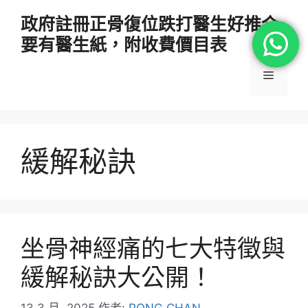
跳
政府註冊正骨復位跌打醫生好推介
至
要有醫生紙，附收費價目表
主
要
選
內
容
單
緩解秘訣
坐骨神經痛的七大特徵與
緩解秘訣大公開！
13 3 月, 2025
作者:
PONG CHAN