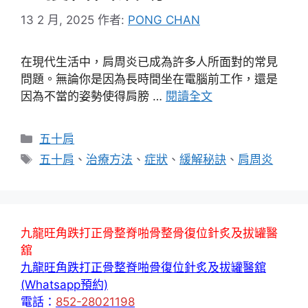
13 2 月, 2025
作者:
PONG CHAN
在現代生活中，肩周炎已成為許多人所面對的常見
問題。無論你是因為長時間坐在電腦前工作，還是
因為不當的姿勢使得肩膀 …
閱讀全文
分
五十肩
類
標
五十肩
、
治療方法
、
症狀
、
緩解秘訣
、
肩周炎
籤
九龍旺角跌打正骨整脊啪骨整骨復位針炙及拔罐醫
舘
九龍旺角跌打正骨整脊啪骨復位針炙及拔罐醫舘
(Whatsapp預約)
電話：
852-28021198