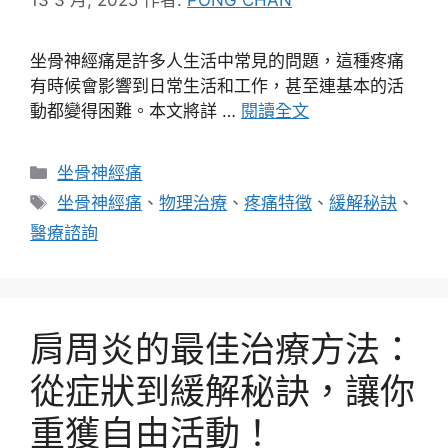
坐骨神經痛是許多人生活中常見的問題，這種疼痛
有時候會影響到日常生活和工作，甚至連基本的活
動都變得困難。本文將詳 …
閱讀全文
分
坐骨神經痛
類
標
坐骨神經痛
、
物理治療
、
疼痛特徵
、
緩解秘訣
、
籤
醫療諮詢
肩周炎的最佳治療方法：
從症狀到緩解秘訣，讓你
重獲自由活動！