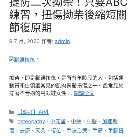
提防二次拗柴！只要ABC
練習，扭傷拗柴後縮短關
節復原期
9 7 月, 2020
作者:
admin
拗柴，即是腳踝扭傷，是所有年齡段的人、包括運
動員和白領最常見的肌肉骨骼損傷之一。最常見於
穿著不合適的高跟鞋女性 …
閱讀全文
分
【跌打】百科
類
標
osteopathy
、
中元堂
、
中藥
、
中醫
、
加速新
籤
傷
、
去瘀
、
天灸
、
復位
、
手法治療
、
手痛
、
手腳扭