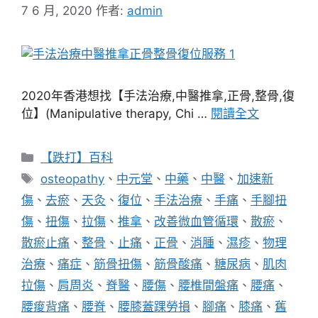
7 6 月, 2020
作者:
admin
2020年香港想找【手法治療,中醫推拿,正骨,整骨,復
位】(Manipulative therapy, Chi …
閱讀全文
分
【跌打】百科
類
標
osteopathy
、
中元堂
、
中藥
、
中醫
、
加速新
籤
傷
、
去瘀
、
天灸
、
復位
、
手法治療
、
手痛
、
手腳扭
傷
、
扭傷
、
拉傷
、
推拿
、
改善微血管循環
、
散瘀
、
散瘀止痛
、
整骨
、
止痛
、
正骨
、
消腫
、
濕疹
、
物理
治療
、
痛症
、
筋骨扭傷
、
筋骨酸痛
、
糖尿病
、
肌肉
拉傷
、
肩周炎
、
脊醫
、
腰傷
、
腰椎間盤痛
、
腰痛
、
腰痠背痛
、
腰脊
、
腰膝蓋踝勞損
、
腳痛
、
膝痛
、
舊