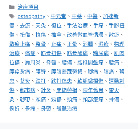
分
治療項目
類
標
osteopathy
、
中元堂
、
中藥
、
中醫
、
加速新
籤
傷
、
去瘀
、
天灸
、
復位
、
手法治療
、
手痛
、
手腳扭
傷
、
扭傷
、
拉傷
、
推拿
、
改善微血管循環
、
散瘀
、
散瘀止痛
、
整骨
、
止痛
、
正骨
、
消腫
、
濕疹
、
物理
治療
、
痛症
、
筋骨扭傷
、
筋骨酸痛
、
糖尿病
、
肌肉
拉傷
、
肩周炎
、
脊醫
、
腰傷
、
腰椎間盤痛
、
腰痛
、
腰痠背痛
、
腰脊
、
腰膝蓋踝勞損
、
腳痛
、
膝痛
、
舊
患
、
艾灸
、
跌打
、
跌打傷患
、
軟組織損傷
、
運勳創
傷
、
都市病
、
針灸
、
關節勞損
、
陳年舊患
、
雷火
灸
、
韌帶
、
頭痛
、
頸傷
、
頸痛
、
頸部痠痛
、
骨傷
、
骨折
、
骨痛
、
骨裂
、
髗骶治療