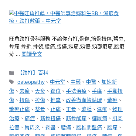
旺角跌打骨科服務 不論你有打,骨傷,筋骨扭傷,舊患,
骨痛,骨折,骨裂,腰痛,腰傷,頸痛,頸傷,頸部痠痛,腰痠
背 …
閱讀全文
分
【跌打】百科
類
標
osteopathy
、
中元堂
、
中藥
、
中醫
、
加速新
籤
傷
、
去瘀
、
天灸
、
復位
、
手法治療
、
手痛
、
手腳扭
傷
、
扭傷
、
拉傷
、
推拿
、
改善微血管循環
、
散瘀
、
散瘀止痛
、
整骨
、
止痛
、
正骨
、
消腫
、
濕疹
、
物理
治療
、
痛症
、
筋骨扭傷
、
筋骨酸痛
、
糖尿病
、
肌肉
拉傷
、
肩周炎
、
脊醫
、
腰傷
、
腰椎間盤痛
、
腰痛
、