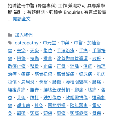
招聘註冊中醫 (骨傷專科) 工作 兼職亦可 具專業學
歷 福利：有薪假期、強積金 Enquiries 有意請致電
…
閱讀全文
分
加入我們
類
標
osteopathy
、
中元堂
、
中藥
、
中醫
、
加速新
籤
傷
、
去瘀
、
天灸
、
復位
、
手法治療
、
手痛
、
手腳扭
傷
、
扭傷
、
拉傷
、
推拿
、
改善微血管循環
、
散瘀
、
散瘀止痛
、
整骨
、
止痛
、
正骨
、
消腫
、
濕疹
、
物理
治療
、
痛症
、
筋骨扭傷
、
筋骨酸痛
、
糖尿病
、
肌肉
拉傷
、
肩周炎
、
脊醫
、
腰傷
、
腰椎間盤痛
、
腰痛
、
腰痠背痛
、
腰脊
、
腰膝蓋踝勞損
、
腳痛
、
膝痛
、
舊
患
、
艾灸
、
跌打
、
跌打傷患
、
軟組織損傷
、
運勳創
傷
、
都市病
、
針灸
、
關節勞損
、
陳年舊患
、
雷火
灸
、
韌帶
、
頭痛
、
頸傷
、
頸痛
、
頸部痠痛
、
骨傷
、