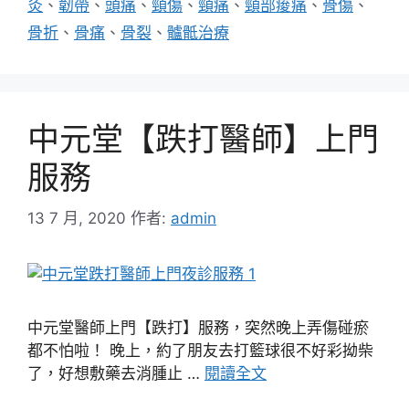
灸
、
韌帶
、
頭痛
、
頸傷
、
頸痛
、
頸部痠痛
、
骨傷
、
骨折
、
骨痛
、
骨裂
、
髗骶治療
中元堂【跌打醫師】上門
服務
13 7 月, 2020
作者:
admin
中元堂醫師上門【跌打】服務，突然晚上弄傷碰瘀
都不怕啦！ 晚上，約了朋友去打籃球很不好彩拗柴
了，好想敷藥去消腫止 …
閱讀全文