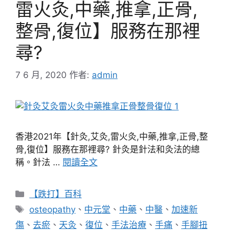
雷火灸,中藥,推拿,正骨,
整骨,復位】服務在那裡
尋?
7 6 月, 2020
作者:
admin
香港2021年【針灸,艾灸,雷火灸,中藥,推拿,正骨,整
骨,復位】服務在那裡尋? 針灸是針法和灸法的總
稱。針法 …
閱讀全文
分
【跌打】百科
類
標
osteopathy
、
中元堂
、
中藥
、
中醫
、
加速新
籤
傷
、
去瘀
、
天灸
、
復位
、
手法治療
、
手痛
、
手腳扭