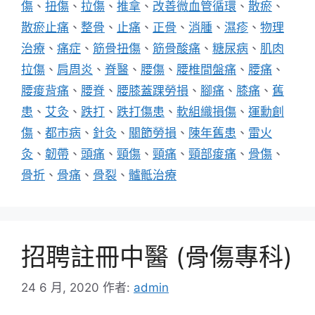
傷
、
扭傷
、
拉傷
、
推拿
、
改善微血管循環
、
散瘀
、
散瘀止痛
、
整骨
、
止痛
、
正骨
、
消腫
、
濕疹
、
物理
治療
、
痛症
、
筋骨扭傷
、
筋骨酸痛
、
糖尿病
、
肌肉
拉傷
、
肩周炎
、
脊醫
、
腰傷
、
腰椎間盤痛
、
腰痛
、
腰痠背痛
、
腰脊
、
腰膝蓋踝勞損
、
腳痛
、
膝痛
、
舊
患
、
艾灸
、
跌打
、
跌打傷患
、
軟組織損傷
、
運勳創
傷
、
都市病
、
針灸
、
關節勞損
、
陳年舊患
、
雷火
灸
、
韌帶
、
頭痛
、
頸傷
、
頸痛
、
頸部痠痛
、
骨傷
、
骨折
、
骨痛
、
骨裂
、
髗骶治療
招聘註冊中醫 (骨傷專科)
24 6 月, 2020
作者:
admin