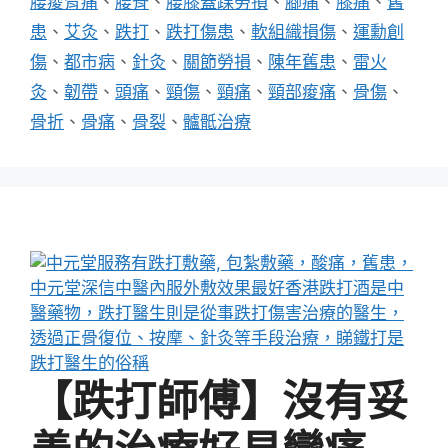
腰痠背痛
、
腰脊
、
腰膝蓋踝勞損
、
腳痛
、
膝痛
、
舊
患
、
艾灸
、
跌打
、
跌打傷患
、
軟組織損傷
、
運勳創
傷
、
都市病
、
針灸
、
關節勞損
、
陳年舊患
、
雷火
灸
、
韌帶
、
頭痛
、
頸傷
、
頸痛
、
頸部痠痛
、
骨傷
、
骨折
、
骨痛
、
骨裂
、
髗骶治療
【跌打師傅】沒有妥