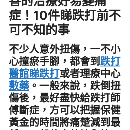
善的治療好易變痛
症！10件睇跌打前不
可不知的事
不少人意外扭傷，一不小
心撞瘀手腳，都會到
跌打
醫館睇跌打
或者理療中心
敷藥
。一般來說，跌倒扭
傷後，最好盡快給跌打師
傅斷症，方可以把握保健
黃金的時間將痛楚減到最