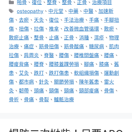
分
啪骨
、
復位
、
整脊
、
整骨
、
正骨
、
治療項目
類
標
osteopathy
、
中元堂
、
中藥
、
中醫
、
加速新
籤
傷
、
去瘀
、
天灸
、
復位
、
手法治療
、
手痛
、
手腳扭
傷
、
扭傷
、
拉傷
、
推拿
、
改善微血管循環
、
散瘀
、
散瘀止痛
、
整骨
、
止痛
、
正骨
、
消腫
、
濕疹
、
物理
治療
、
痛症
、
筋骨扭傷
、
筋骨酸痛
、
糖尿病
、
肌肉
拉傷
、
肩周炎
、
脊醫
、
腰傷
、
腰椎間盤痛
、
腰痛
、
腰痠背痛
、
腰脊
、
腰膝蓋踝勞損
、
腳痛
、
膝痛
、
舊
患
、
艾灸
、
跌打
、
跌打傷患
、
軟組織損傷
、
運勳創
傷
、
都市病
、
針灸
、
關節勞損
、
陳年舊患
、
雷火
灸
、
韌帶
、
頭痛
、
頸傷
、
頸痛
、
頸部痠痛
、
骨傷
、
骨折
、
骨痛
、
骨裂
、
髗骶治療