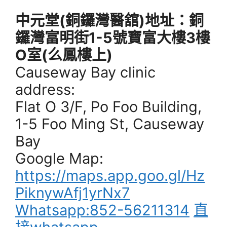
中元堂(銅鑼灣醫舘)地址：銅
鑼灣富明街1-5號寶富大樓3樓
O室(么鳳樓上)
Causeway Bay clinic
address:
Flat O 3/F, Po Foo Building,
1-5 Foo Ming St, Causeway
Bay
Google Map:
https://maps.app.goo.gl/Hz
PiknywAfj1yrNx7
Whatsapp:852-56211314
直