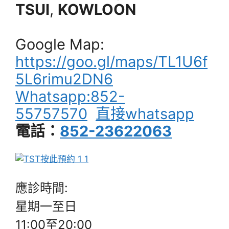
TSUI
,
KOWLOON
Google Map:
https://goo.gl/maps/TL1U6f
5L6rimu2DN6
Whatsapp:852-
55757570
直接whatsapp
電話：
852-23622063
應診時間:
星期一至日
11:00至20:00