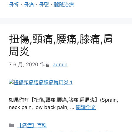
骨折
、
骨痛
、
骨裂
、
髗骶治療
扭傷,頸痛,腰痛,膝痛,肩
周炎
7 6 月, 2020
作者:
admin
如果你有【扭傷,頸痛,腰痛,膝痛,肩周炎】(Sprain,
neck pain, low back pain, …
閱讀全文
分
【痛症】百科
類