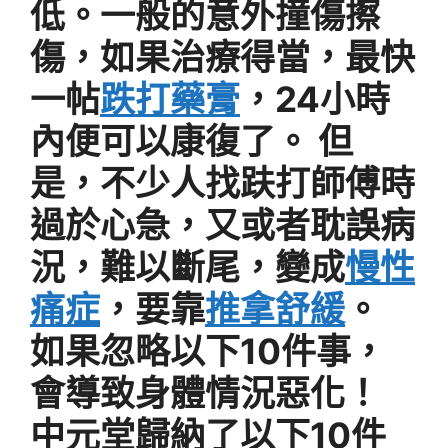
低。一般的意外撞傷擦
傷，如果治療得當，最快
一帖
跌打藥膏
，24小時
內便可以康復了。 但
是，不少人找趺打師傅時
過於心急，又或者耽誤病
況，難以斷尾，變成
慢性
痛症
，要靠
推拿舒緩
。
如果忽略以下10件事，
會導致身體情況惡化！
中元堂歸納了以下10件