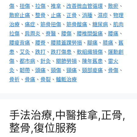
傷
、
扭傷
、
拉傷
、
推拿
、
改善微血管循環
、
散瘀
、
散瘀止痛
、
整骨
、
止痛
、
正骨
、
消腫
、
濕疹
、
物理
治療
、
痛症
、
筋骨扭傷
、
筋骨酸痛
、
糖尿病
、
肌肉
拉傷
、
肩周炎
、
脊醫
、
腰傷
、
腰椎間盤痛
、
腰痛
、
腰痠背痛
、
腰脊
、
腰膝蓋踝勞損
、
腳痛
、
膝痛
、
舊
患
、
艾灸
、
跌打
、
跌打傷患
、
軟組織損傷
、
運勳創
傷
、
都市病
、
針灸
、
關節勞損
、
陳年舊患
、
雷火
灸
、
韌帶
、
頭痛
、
頸傷
、
頸痛
、
頸部痠痛
、
骨傷
、
骨折
、
骨痛
、
骨裂
、
髗骶治療
手法治療,中醫推拿,正骨,
整骨,復位服務