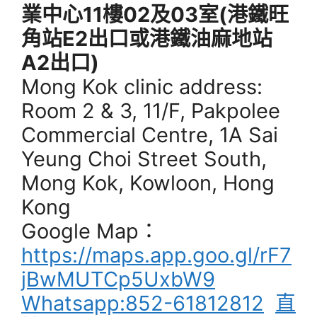
業中心11樓02及03室(港鐵旺
角站E2出口或港鐵油麻地站
A2出口)
Mong Kok clinic address:
Room 2 & 3, 11/F, Pakpolee
Commercial Centre, 1A Sai
Yeung Choi Street South,
Mong Kok, Kowloon, Hong
Kong
Google Map：
https://maps.app.goo.gl/rF7
jBwMUTCp5UxbW9
Whatsapp:852-61812812
直