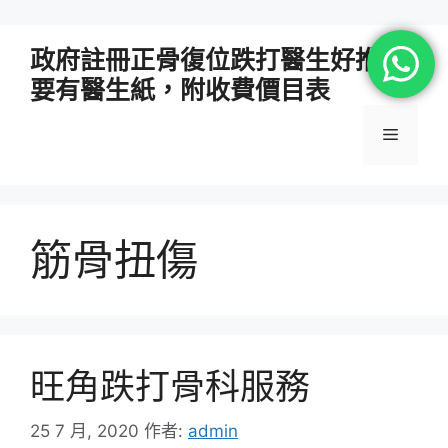
跳
政府註冊正骨復位跌打醫生好推介
至
要有醫生紙，附收費價目表
主
要
選
內
容
單
筋骨扭傷
旺角跌打骨科服務
25 7 月, 2020
作者:
admin