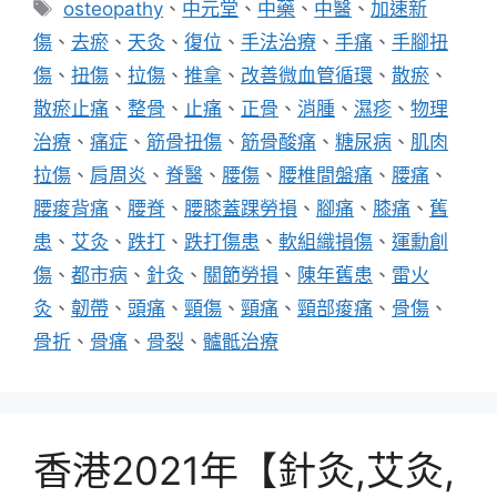
標
osteopathy
、
中元堂
、
中藥
、
中醫
、
加速新
籤
傷
、
去瘀
、
天灸
、
復位
、
手法治療
、
手痛
、
手腳扭
傷
、
扭傷
、
拉傷
、
推拿
、
改善微血管循環
、
散瘀
、
散瘀止痛
、
整骨
、
止痛
、
正骨
、
消腫
、
濕疹
、
物理
治療
、
痛症
、
筋骨扭傷
、
筋骨酸痛
、
糖尿病
、
肌肉
拉傷
、
肩周炎
、
脊醫
、
腰傷
、
腰椎間盤痛
、
腰痛
、
腰痠背痛
、
腰脊
、
腰膝蓋踝勞損
、
腳痛
、
膝痛
、
舊
患
、
艾灸
、
跌打
、
跌打傷患
、
軟組織損傷
、
運勳創
傷
、
都市病
、
針灸
、
關節勞損
、
陳年舊患
、
雷火
灸
、
韌帶
、
頭痛
、
頸傷
、
頸痛
、
頸部痠痛
、
骨傷
、
骨折
、
骨痛
、
骨裂
、
髗骶治療
香港2021年【針灸,艾灸,