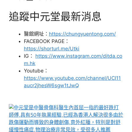
追蹤中元堂最新消息
醫舘網址：
https://chungyuentong.com/
FACEBOOK PAGE：
https://shorturl.me/Utki
IG：
https://www.instagram.com/ditda.co
m.hk
Youtube：
https://www.youtube.com/channel/UCl11
aucr2jhesW6sgw1tJwQ