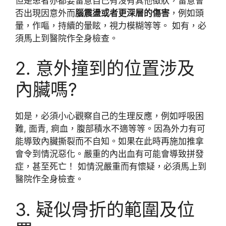
但是患者亦都要留意自己有沒有其他徵狀，留意會
否出現因意外而
腦震盪或者更深層的傷害
，例如頭
暈，作嘔，持續的暈眩，視力模糊等等。 如有，必
須馬上到醫院作全身檢查。
2. 意外撞到的位置涉及
內臟嗎?
如是，必須小心觀察自己的生理反應，例如呼吸困
難, 面青, 痾血，腹部積水不適等等。因為外力有可
能導致內臟撕裂而不自知。如果在此時再施加推拿
會令到情況惡化。嚴重的內出血有可能會導致拼發
症，甚至死亡！ 如情況嚴重而有懷疑，必須馬上到
醫院作全身檢查。
3. 疑似骨折的範圍及位