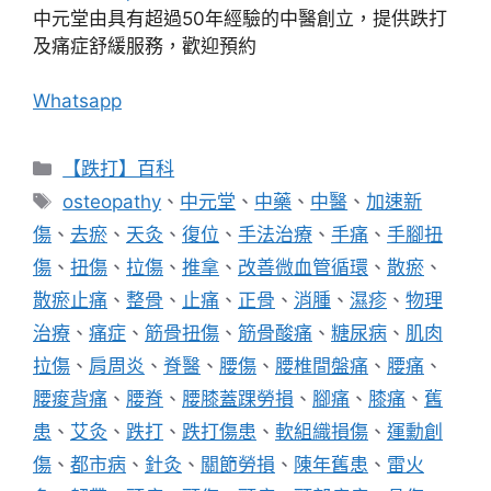
中元堂由具有超過50年經驗的中醫創立，提供跌打
及痛症舒緩服務，歡迎預約
Whatsapp
分
【跌打】百科
類
標
osteopathy
、
中元堂
、
中藥
、
中醫
、
加速新
籤
傷
、
去瘀
、
天灸
、
復位
、
手法治療
、
手痛
、
手腳扭
傷
、
扭傷
、
拉傷
、
推拿
、
改善微血管循環
、
散瘀
、
散瘀止痛
、
整骨
、
止痛
、
正骨
、
消腫
、
濕疹
、
物理
治療
、
痛症
、
筋骨扭傷
、
筋骨酸痛
、
糖尿病
、
肌肉
拉傷
、
肩周炎
、
脊醫
、
腰傷
、
腰椎間盤痛
、
腰痛
、
腰痠背痛
、
腰脊
、
腰膝蓋踝勞損
、
腳痛
、
膝痛
、
舊
患
、
艾灸
、
跌打
、
跌打傷患
、
軟組織損傷
、
運勳創
傷
、
都市病
、
針灸
、
關節勞損
、
陳年舊患
、
雷火