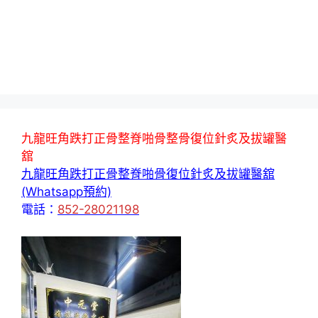
九龍旺角跌打正骨整脊啪骨整骨復位針炙及拔罐醫
舘
九龍旺角跌打正骨整脊啪骨復位針炙及拔罐醫舘
(Whatsapp預約)
電話：
852-28021198