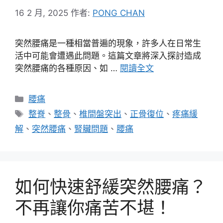
16 2 月, 2025
作者:
PONG CHAN
突然腰痛是一種相當普遍的現象，許多人在日常生
活中可能會遭遇此問題。這篇文章將深入探討造成
突然腰痛的各種原因、如 …
閱讀全文
分
腰痛
類
標
整脊
、
整骨
、
椎間盤突出
、
正骨復位
、
疼痛緩
籤
解
、
突然腰痛
、
腎臟問題
、
腰痛
如何快速舒緩突然腰痛？
不再讓你痛苦不堪！