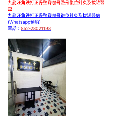
九龍旺角跌打正骨整脊啪骨整骨復位針炙及拔罐醫
舘
九龍旺角跌打正骨整脊啪骨復位針炙及拔罐醫舘
(Whatsapp預約)
電話：
852-28021198