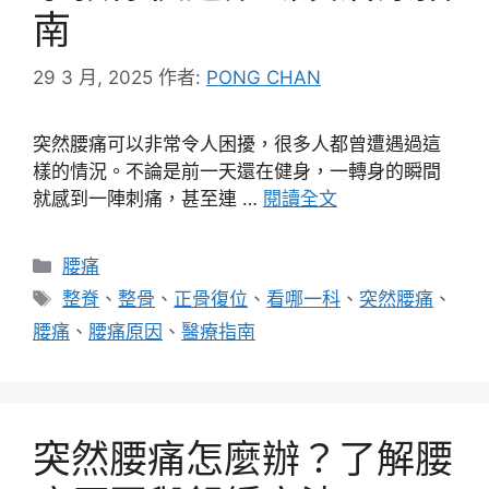
南
29 3 月, 2025
作者:
PONG CHAN
突然腰痛可以非常令人困擾，很多人都曾遭遇過這
樣的情況。不論是前一天還在健身，一轉身的瞬間
就感到一陣刺痛，甚至連 …
閱讀全文
分
腰痛
類
標
整脊
、
整骨
、
正骨復位
、
看哪一科
、
突然腰痛
、
籤
腰痛
、
腰痛原因
、
醫療指南
突然腰痛怎麼辦？了解腰