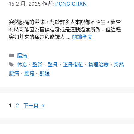
15 2 月, 2025
作者:
PONG CHAN
突然腰痛的滋味，對於許多人來說都不陌生。儘管
有時可能因為舊傷復發或是運動過度所致，但這種
突如其來的痛楚卻能讓人 …
閱讀全文
分
腰痛
類
標
休息
、
整脊
、
整骨
、
正骨復位
、
物理治療
、
突然
籤
腰痛
、
腰痛
、
舒緩
頁
頁
1
2
下一頁
→
面
面