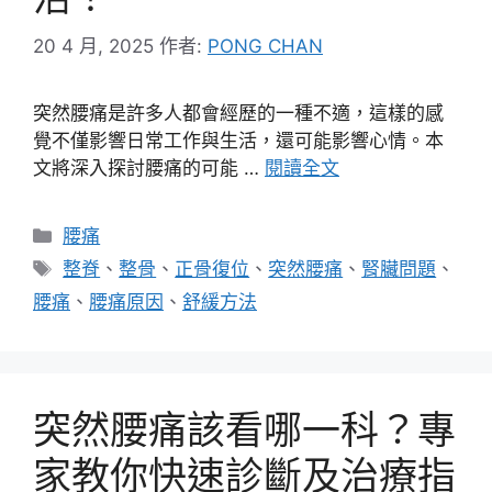
20 4 月, 2025
作者:
PONG CHAN
突然腰痛是許多人都會經歷的一種不適，這樣的感
覺不僅影響日常工作與生活，還可能影響心情。本
文將深入探討腰痛的可能 …
閱讀全文
分
腰痛
類
標
整脊
、
整骨
、
正骨復位
、
突然腰痛
、
腎臟問題
、
籤
腰痛
、
腰痛原因
、
舒緩方法
突然腰痛該看哪一科？專
家教你快速診斷及治療指