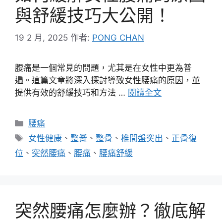
與舒緩技巧大公開！
19 2 月, 2025
作者:
PONG CHAN
腰痛是一個常見的問題，尤其是在女性中更為普
遍。這篇文章將深入探討導致女性腰痛的原因，並
提供有效的舒緩技巧和方法 …
閱讀全文
分
腰痛
類
標
女性健康
、
整脊
、
整骨
、
椎間盤突出
、
正骨復
籤
位
、
突然腰痛
、
腰痛
、
腰痛舒緩
突然腰痛怎麼辦？徹底解