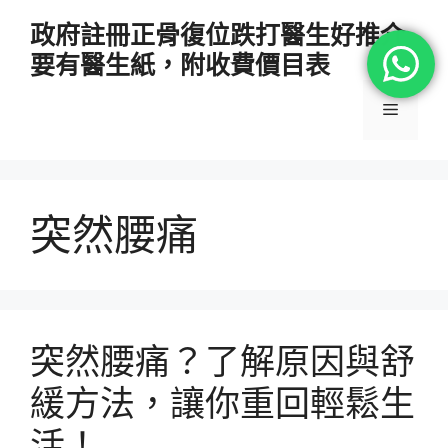
跳
政府註冊正骨復位跌打醫生好推介
至
要有醫生紙，附收費價目表
主
要
選
內
容
單
突然腰痛
突然腰痛？了解原因與舒
緩方法，讓你重回輕鬆生
活！