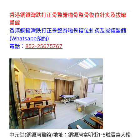
香港銅鑼灣跌打正骨整脊啪骨整骨復位針炙及拔罐
醫舘
香港銅鑼灣跌打正骨整脊啪骨復位針炙及拔罐醫舘
(Whatsapp預約)
電話：
852-25675767
中元堂(銅鑼灣醫舘)地址：銅鑼灣富明街1-5號寶富大樓