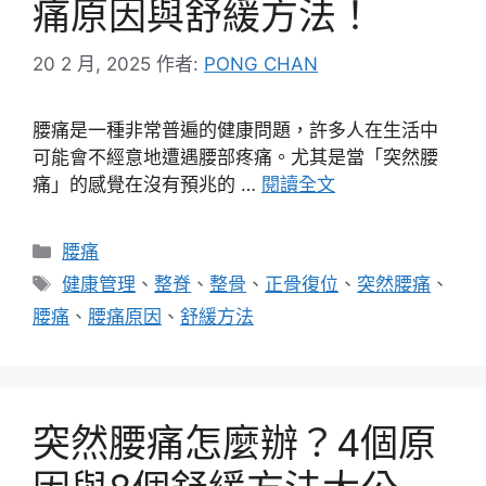
痛原因與舒緩方法！
20 2 月, 2025
作者:
PONG CHAN
腰痛是一種非常普遍的健康問題，許多人在生活中
可能會不經意地遭遇腰部疼痛。尤其是當「突然腰
痛」的感覺在沒有預兆的 …
閱讀全文
分
腰痛
類
標
健康管理
、
整脊
、
整骨
、
正骨復位
、
突然腰痛
、
籤
腰痛
、
腰痛原因
、
舒緩方法
突然腰痛怎麼辦？4個原