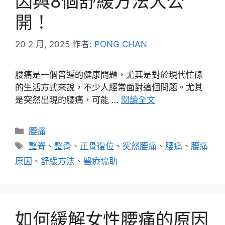
因與8個舒緩方法大公
開！
20 2 月, 2025
作者:
PONG CHAN
腰痛是一個普遍的健康問題，尤其是對於現代忙碌
的生活方式來說，不少人經常面對這個問題。尤其
是突然出現的腰痛，可能 …
閱讀全文
分
腰痛
類
標
整脊
、
整骨
、
正骨復位
、
突然腰痛
、
腰痛
、
腰痛
籤
原因
、
舒緩方法
、
醫療協助
如何緩解女性腰痛的原因