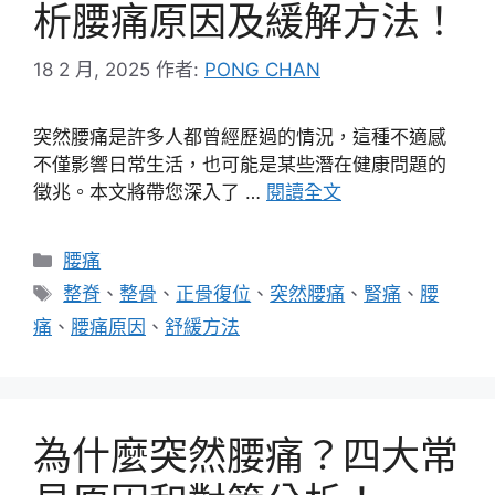
析腰痛原因及緩解方法！
18 2 月, 2025
作者:
PONG CHAN
突然腰痛是許多人都曾經歷過的情況，這種不適感
不僅影響日常生活，也可能是某些潛在健康問題的
徵兆。本文將帶您深入了 …
閱讀全文
分
腰痛
類
標
整脊
、
整骨
、
正骨復位
、
突然腰痛
、
腎痛
、
腰
籤
痛
、
腰痛原因
、
舒緩方法
為什麼突然腰痛？四大常