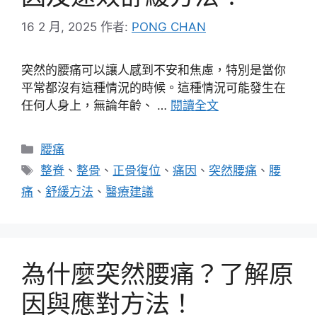
16 2 月, 2025
作者:
PONG CHAN
突然的腰痛可以讓人感到不安和焦慮，特別是當你
平常都沒有這種情況的時候。這種情況可能發生在
任何人身上，無論年齡、 …
閱讀全文
分
腰痛
類
標
整脊
、
整骨
、
正骨復位
、
痛因
、
突然腰痛
、
腰
籤
痛
、
舒緩方法
、
醫療建議
為什麼突然腰痛？了解原
因與應對方法！