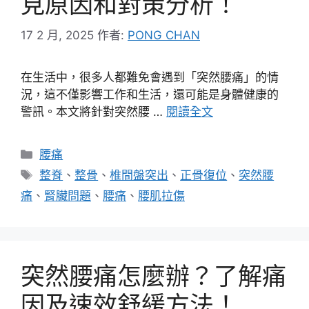
見原因和對策分析！
17 2 月, 2025
作者:
PONG CHAN
在生活中，很多人都難免會遇到「突然腰痛」的情
況，這不僅影響工作和生活，還可能是身體健康的
警訊。本文將針對突然腰 …
閱讀全文
分
腰痛
類
標
整脊
、
整骨
、
椎間盤突出
、
正骨復位
、
突然腰
籤
痛
、
腎臟問題
、
腰痛
、
腰肌拉傷
突然腰痛怎麼辦？了解痛
因及速效舒緩方法！