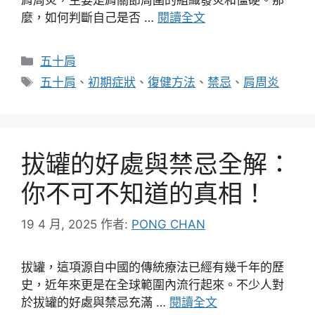
麼，如何判斷自己是否 …
閱讀全文
分
五十肩
類
標
五十肩
、
初期症狀
、
復健方法
、
禁忌
、
肩周炎
籤
拔罐的好處與禁忌全解：
你不可不知道的真相！
19 4 月, 2025
作者:
PONG CHAN
拔罐，這項源自中國的傳統療法已經有幾千年的歷
史，近年來更是在全球範圍內流行起來。不少人對
於拔罐的好處與禁忌充滿 …
閱讀全文