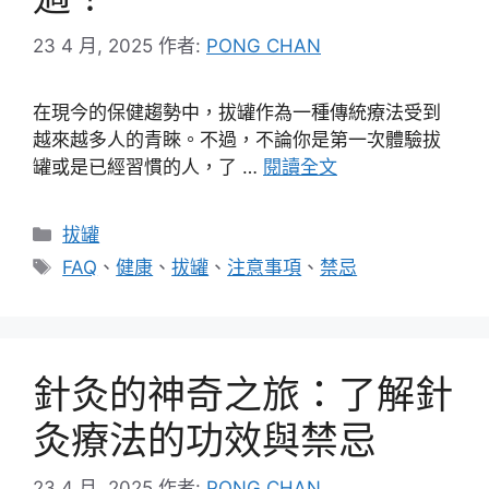
23 4 月, 2025
作者:
PONG CHAN
在現今的保健趨勢中，拔罐作為一種傳統療法受到
越來越多人的青睞。不過，不論你是第一次體驗拔
罐或是已經習慣的人，了 …
閱讀全文
分
拔罐
類
標
FAQ
、
健康
、
拔罐
、
注意事項
、
禁忌
籤
針灸的神奇之旅：了解針
灸療法的功效與禁忌
23 4 月, 2025
作者:
PONG CHAN