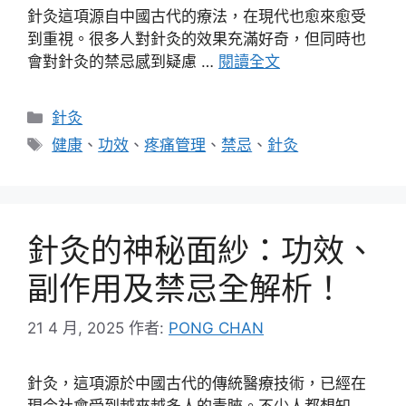
針灸這項源自中國古代的療法，在現代也愈來愈受
到重視。很多人對針灸的效果充滿好奇，但同時也
會對針灸的禁忌感到疑慮 …
閱讀全文
分
針灸
類
標
健康
、
功效
、
疼痛管理
、
禁忌
、
針灸
籤
針灸的神秘面紗：功效、
副作用及禁忌全解析！
21 4 月, 2025
作者:
PONG CHAN
針灸，這項源於中國古代的傳統醫療技術，已經在