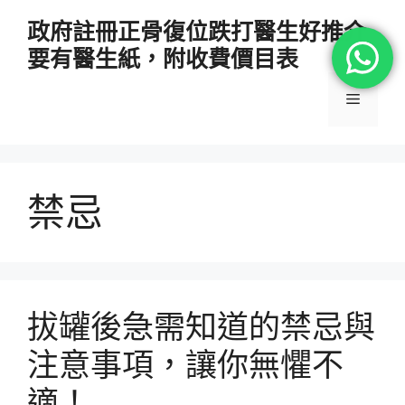
跳
政府註冊正骨復位跌打醫生好推介
至
要有醫生紙，附收費價目表
主
要
選
內
容
單
禁忌
拔罐後急需知道的禁忌與
注意事項，讓你無懼不
適！