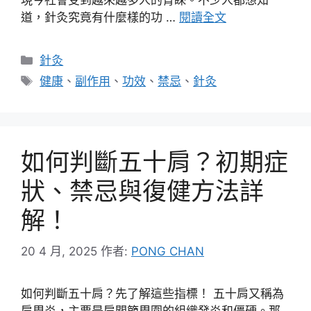
現今社會受到越來越多人的青睞。不少人都想知
道，針灸究竟有什麼樣的功 …
閱讀全文
分
針灸
類
標
健康
、
副作用
、
功效
、
禁忌
、
針灸
籤
如何判斷五十肩？初期症
狀、禁忌與復健方法詳
解！
20 4 月, 2025
作者:
PONG CHAN
如何判斷五十肩？先了解這些指標！ 五十肩又稱為
肩周炎，主要是肩關節周圍的組織發炎和僵硬。那