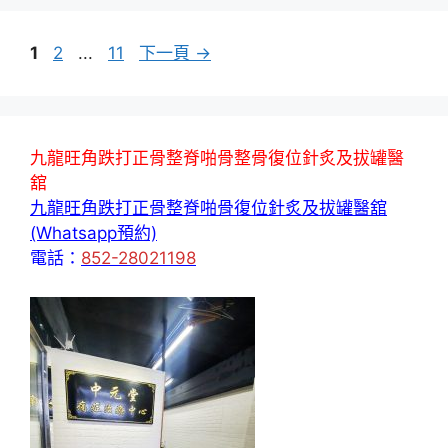
頁
頁
頁
1
2
...
11
下一頁
→
面
面
面
九龍旺角跌打正骨整脊啪骨整骨復位針炙及拔罐醫
舘
九龍旺角跌打正骨整脊啪骨復位針炙及拔罐醫舘
(Whatsapp預約)
電話：
852-28021198