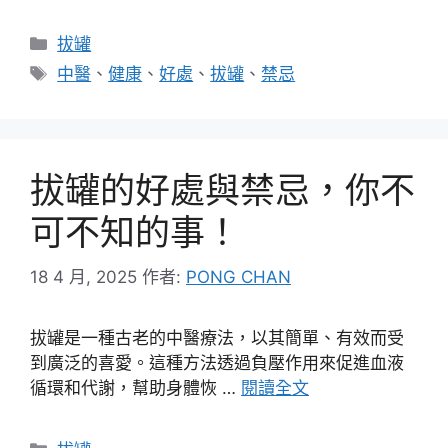
分
拔罐
類
標
中醫
、
健康
、
好處
、
拔罐
、
禁忌
籤
拔罐的好處與禁忌，你不
可不知的事！
18 4 月, 2025
作者:
PONG CHAN
拔罐是一種古老的中醫療法，以其簡單、有效而受
到廣泛的喜愛。這種方法透過負壓作用來促進血液
循環和代謝，幫助身體恢 …
閱讀全文
分