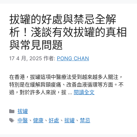
拔罐的好處與禁忌全解
析！淺談有效拔罐的真相
與常見問題
17 4 月, 2025
作者:
PONG CHAN
在香港，拔罐這項中醫療法受到越來越多人關注，
特別是在緩解肩頸痠痛、改善血液循環等方面。不
過，對於許多人來說，拔 …
閱讀全文
分
拔罐
類
標
中醫
、
健康
、
好處
、
拔罐
、
禁忌
籤