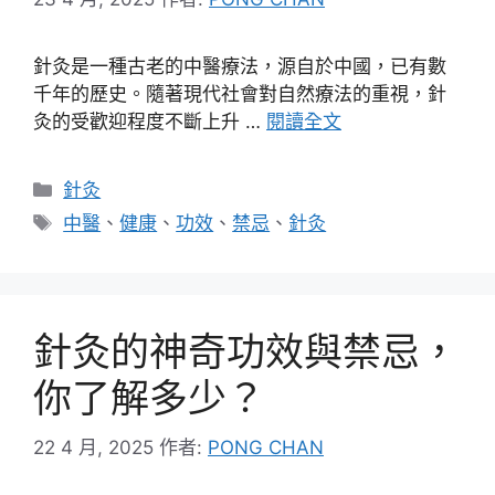
針灸是一種古老的中醫療法，源自於中國，已有數
千年的歷史。隨著現代社會對自然療法的重視，針
灸的受歡迎程度不斷上升 …
閱讀全文
分
針灸
類
標
中醫
、
健康
、
功效
、
禁忌
、
針灸
籤
針灸的神奇功效與禁忌，
你了解多少？
22 4 月, 2025
作者:
PONG CHAN