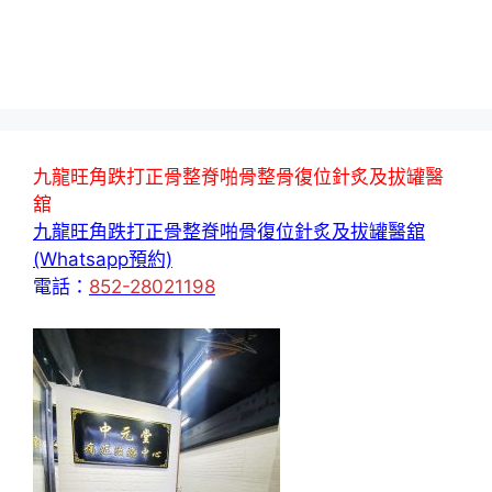
九龍旺角跌打正骨整脊啪骨整骨復位針炙及拔罐醫
舘
九龍旺角跌打正骨整脊啪骨復位針炙及拔罐醫舘
(Whatsapp預約)
電話：
852-28021198