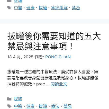
拔罐
類
標
中醫
、
健康
、
拔罐
、
疼痛緩解
、
禁忌
籤
拔罐後你需要知道的五大
禁忌與注意事項！
18 4 月, 2025
作者:
PONG CHAN
拔罐是一種古老的中醫療法，廣受許多人喜愛，無
論是想要改善身體健康還是放鬆身心，拔罐都能發
揮獨特的療效。proc …
閱讀全文
分
拔罐
類
標
中醫
、
健康
、
拔罐
、
療法
、
禁忌