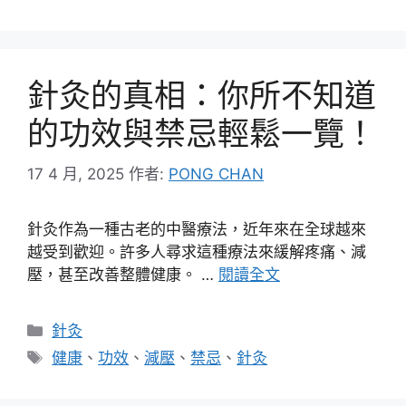
籤
針灸的真相：你所不知道
的功效與禁忌輕鬆一覽！
17 4 月, 2025
作者:
PONG CHAN
針灸作為一種古老的中醫療法，近年來在全球越來
越受到歡迎。許多人尋求這種療法來緩解疼痛、減
壓，甚至改善整體健康。 …
閱讀全文
分
針灸
類
標
健康
、
功效
、
減壓
、
禁忌
、
針灸
籤