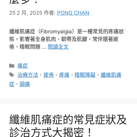
25 2 月, 2025
作者:
PONG CHAN
纖維肌痛症（Fibromyalgia）是一種常見的疼痛狀
態，影響著全身肌肉、韌帶及肌腱，常伴隨著疲
倦、睡眠問題 …
閱讀全文
分
痛症
類
標
治療方法
、
疲倦
、
疼痛
、
睡眠障礙
、
纖維肌痛
籤
症
、
頸痛
纖維肌痛症的常見症狀及
診治方式大揭密！