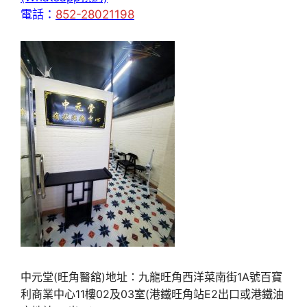
電話：
852-28021198
中元堂(旺角醫舘)地址：九龍旺角西洋菜南街1A號百寶
利商業中心11樓02及03室(港鐵旺角站E2出口或港鐵油