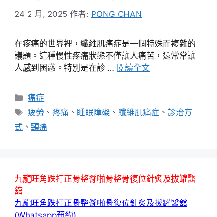
24 2 月, 2025
作者:
PONG CHAN
在疼痛的世界裡，纖維肌痛症是一個特殊而複雜的
議題。這種慢性疼痛狀態不僅讓人痛苦，還常常讓
人感到困惑。特別是在診 …
閱讀全文
分
痛症
類
標
疲勞
、
疼痛
、
睡眠障礙
、
纖維肌痛症
、
診治方
籤
式
、
頸痛
九龍旺角跌打正骨整脊啪骨整骨復位針炙及拔罐醫
舘
九龍旺角跌打正骨整脊啪骨復位針炙及拔罐醫舘
(Whatsapp預約)