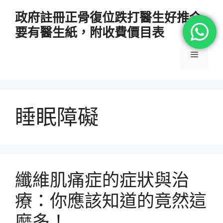
跳
政府註冊正骨復位跌打醫生好推介
至
要有醫生紙，附收費價目表
主
要
選
內
容
單
睡眠障礙
纖維肌痛症的症狀與治
療：你應該知道的竟然這
麼多！