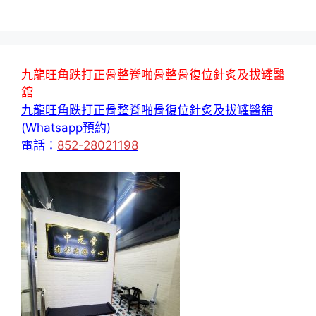
九龍旺角跌打正骨整脊啪骨整骨復位針炙及拔罐醫
舘
九龍旺角跌打正骨整脊啪骨復位針炙及拔罐醫舘
(Whatsapp預約)
電話：
852-28021198