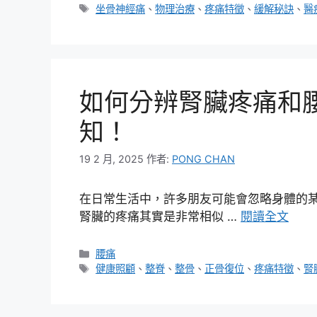
類
標
坐骨神經痛
、
物理治療
、
疼痛特徵
、
緩解秘訣
、
醫
籤
如何分辨腎臟疼痛和
知！
19 2 月, 2025
作者:
PONG CHAN
在日常生活中，許多朋友可能會忽略身體的
腎臟的疼痛其實是非常相似 …
閱讀全文
分
腰痛
類
標
健康照顧
、
整脊
、
整骨
、
正骨復位
、
疼痛特徵
、
腎
籤