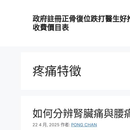
跳
至
政府註冊正骨復位跌打醫生好
主
要
收費價目表
內
容
疼痛特徵
如何分辨腎臟痛與腰
22 4 月, 2025
作者:
PONG CHAN