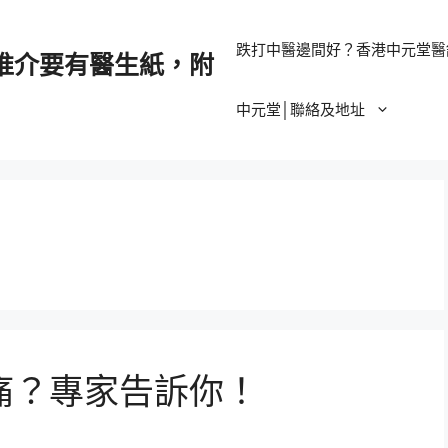
跌打中醫邊間好？香港中元堂醫
推介要有醫生紙，附
中元堂│聯絡及地址
痛？專家告訴你！