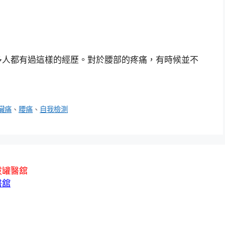
多人都有過這樣的經歷。對於腰部的疼痛，有時候並不
臟痛
、
腰痛
、
自我檢測
拔罐醫舘
醫舘