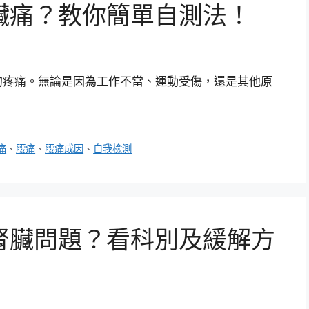
臟痛？教你簡單自測法！
的疼痛。無論是因為工作不當、運動受傷，還是其他原
痛
、
腰痛
、
腰痛成因
、
自我檢測
腎臟問題？看科別及緩解方