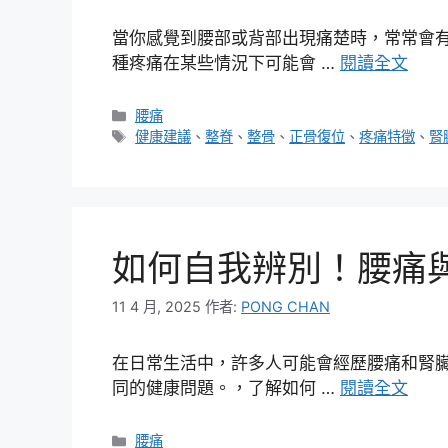
當你感覺到腰部或背部出現痛楚時，常常會
種疼痛在某些情況下可能會 …
閱讀全文
分
腰痛
類
標
健康建議
、
整脊
、
整骨
、
正骨復位
、
疼痛特徵
、
腎
籤
如何自我辨別！腰痛
11 4 月, 2025
作者:
PONG CHAN
在日常生活中，許多人可能會經歷腰痛和腎
同的健康問題。，了解如何 …
閱讀全文
分
腰痛