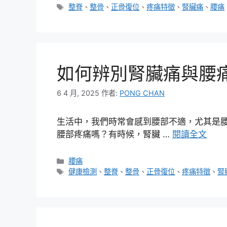
類
標
整脊
、
整骨
、
正骨復位
、
疼痛特徵
、
腎臟痛
、
腰痛
籤
如何辨別腎臟痛與腰
6 4 月, 2025
作者:
PONG CHAN
生活中，我們時常會感到腰部不適，尤其是
腰部疼痛嗎？有時候，腎臟 …
閱讀全文
分
腰痛
類
標
健康檢測
、
整脊
、
整骨
、
正骨復位
、
疼痛特徵
、
腎
籤