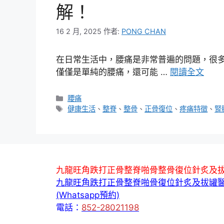
解！
16 2 月, 2025
作者:
PONG CHAN
在日常生活中，腰痛是非常普遍的問題，很
僅僅是單純的腰痛，還可能 …
閱讀全文
分
腰痛
類
標
健康生活
、
整脊
、
整骨
、
正骨復位
、
疼痛特徵
、
腎
籤
九龍旺角跌打正骨整脊啪骨整骨復位針炙及
九龍旺角跌打正骨整脊啪骨復位針炙及拔罐
(Whatsapp預約)
電話：
852-28021198