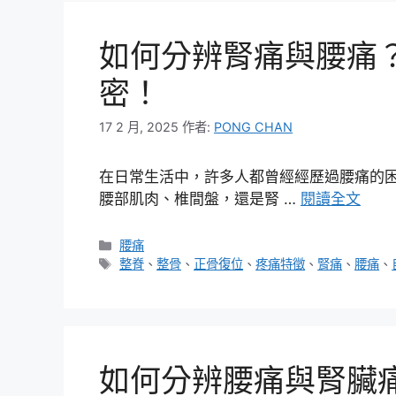
如何分辨腎痛與腰痛
密！
17 2 月, 2025
作者:
PONG CHAN
在日常生活中，許多人都曾經經歷過腰痛的
腰部肌肉、椎間盤，還是腎 …
閱讀全文
分
腰痛
類
標
整脊
、
整骨
、
正骨復位
、
疼痛特徵
、
腎痛
、
腰痛
、
籤
如何分辨腰痛與腎臟