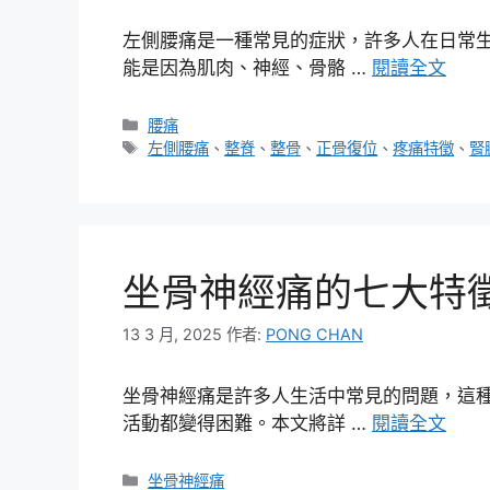
左側腰痛是一種常見的症狀，許多人在日常
能是因為肌肉、神經、骨骼 …
閱讀全文
分
腰痛
類
標
左側腰痛
、
整脊
、
整骨
、
正骨復位
、
疼痛特徵
、
腎
籤
坐骨神經痛的七大特
13 3 月, 2025
作者:
PONG CHAN
坐骨神經痛是許多人生活中常見的問題，這
活動都變得困難。本文將詳 …
閱讀全文
分
坐骨神經痛