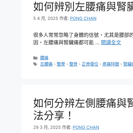
如何辨別左腰痛與腎
5 4 月, 2025
作者:
PONG CHAN
很多人常常忽略了身體的信號，尤其是腰部
因，左腰痛與腎臟痛都可能 …
閱讀全文
分
腰痛
類
標
左腰痛
、
整脊
、
整骨
、
正骨復位
、
疼痛特徵
、
腎臟
籤
如何分辨左側腰痛與
法分享！
29 3 月, 2025
作者:
PONG CHAN