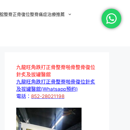
舘整脊正骨復位整脊痛症治療推薦
九龍旺角跌打正骨整脊啪骨整骨復位
針炙及拔罐醫舘
九龍旺角跌打正骨整脊啪骨復位針炙
及拔罐醫舘(Whatsapp預約)
電話：
852-28021198