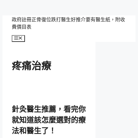
跳
政府註冊正骨復位跌打醫生好推介要有醫生紙，附收
至
費價目表
主
選
要
單
內
容
疼痛治療
針灸醫生推薦，看完你
就知道該怎麼選對的療
法和醫生了！