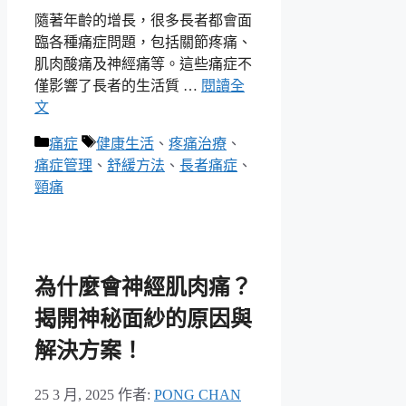
隨著年齡的增長，很多長者都會面
臨各種痛症問題，包括關節疼痛、
肌肉酸痛及神經痛等。這些痛症不
僅影響了長者的生活質 …
閱讀全
文
分
標
痛症
健康生活
、
疼痛治療
、
類
籤
痛症管理
、
舒緩方法
、
長者痛症
、
頸痛
為什麼會神經肌肉痛？
揭開神秘面紗的原因與
解決方案！
25 3 月, 2025
作者:
PONG CHAN