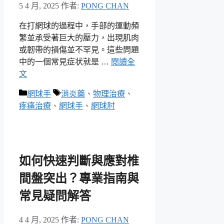
5 4 月, 2025
作者:
PONG CHAN
在打網球的過程中，手部的運動頻
繁並承受著巨大的壓力，出現肌肉
或韌帶的損傷並不罕見。這些問題
中的一個常見症状就是 …
閱讀全
文
分
標
網球手
消炎藥
、
物理治療
、
類
籤
疼痛治療
、
網球手
、
網球肘
如何快速判斷與應對椎
間盤突出？專業指南與
常見疑問解答
4 4 月, 2025
作者:
PONG CHAN