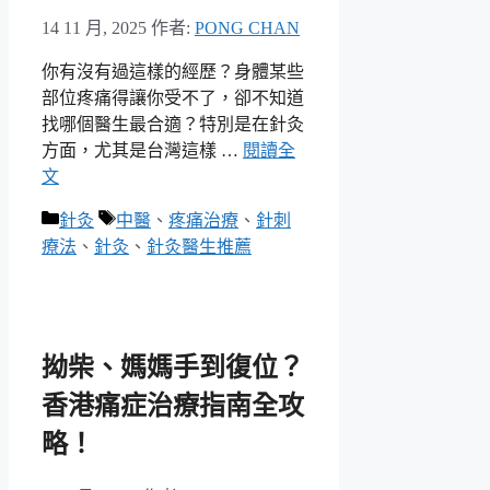
14 11 月, 2025
作者:
PONG CHAN
你有沒有過這樣的經歷？身體某些
部位疼痛得讓你受不了，卻不知道
找哪個醫生最合適？特別是在針灸
方面，尤其是台灣這樣 …
閱讀全
文
分
標
針灸
中醫
、
疼痛治療
、
針刺
類
籤
療法
、
針灸
、
針灸醫生推薦
拗柴、媽媽手到復位？
香港痛症治療指南全攻
略！