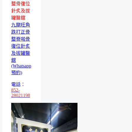
整骨復位
針炙及拔
罐醫舘
九龍旺角
跌打正骨
整脊啪骨
復位針炙
及拔罐醫
舘
(Whatsapp
預約)
電話：
852-
28021198