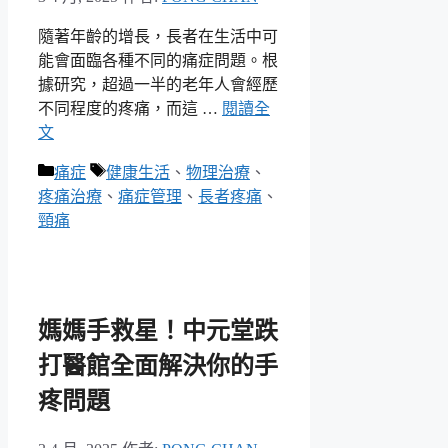
隨著年齡的增長，長者在生活中可
能會面臨各種不同的痛症問題。根
據研究，超過一半的老年人會經歷
不同程度的疼痛，而這 …
閱讀全
文
分
標
痛症
健康生活
、
物理治療
、
類
籤
疼痛治療
、
痛症管理
、
長者疼痛
、
頸痛
媽媽手救星！中元堂跌
打醫館全面解決你的手
疼問題