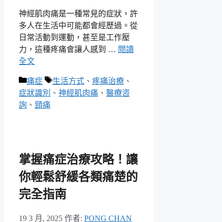
神經肌肉痛是一種常見的症狀，許
多人在生活中可能都會經歷過。從
日常活動到運動，甚至是工作壓
力，這種疼痛會讓人感到 …
閱讀
全文
分
標
痛症
生活方式
、
疼痛治療
、
類
籤
症狀識別
、
神經肌肉痛
、
醫療咨
詢
、
頸痛
掌握痛症治療攻略！讓
你輕鬆舒緩各類痛楚的
完全指南
19 3 月, 2025
作者:
PONG CHAN