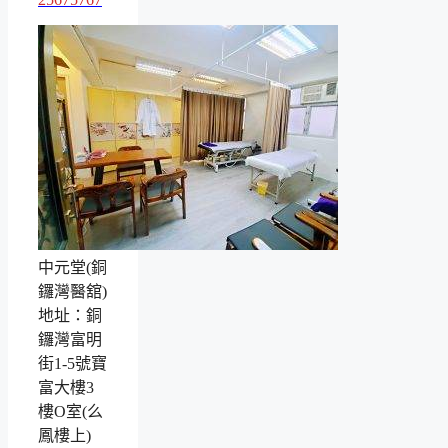
中元堂(銅
鑼灣醫舘)
地址：銅
鑼灣富明
街1-5號寶
富大樓3
樓O室(么
鳳樓上)