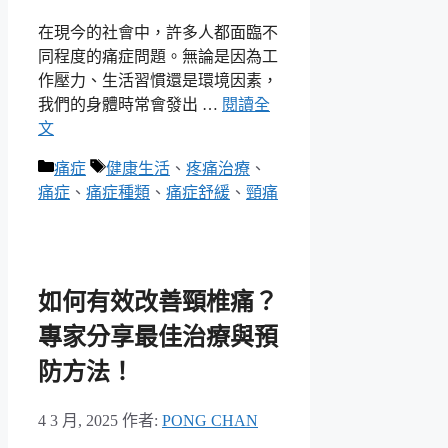
在現今的社會中，許多人都面臨不
同程度的痛症問題。無論是因為工
作壓力、生活習慣還是環境因素，
我們的身體時常會發出 …
閱讀全
文
分
標
痛症
健康生活
、
疼痛治療
、
類
籤
痛症
、
痛症種類
、
痛症舒緩
、
頸痛
如何有效改善頸椎痛？
專家分享最佳治療與預
防方法！
4 3 月, 2025
作者:
PONG CHAN