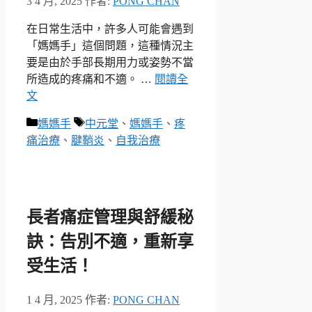
3 4 月, 2025
作者:
PONG CHAN
在日常生活中，許多人可能會遇到
「媽媽手」這個問題，這種情況主
要是由於手部長期用力或姿勢不當
所造成的疼痛和不適。 …
閱讀全
文
分
標
媽媽手
中元堂
、
媽媽手
、
疼
類
籤
痛治療
、
腱鞘炎
、
自我治療
長者痛症管理與舒緩秘
訣：告別不適，重新享
受生活！
1 4 月, 2025
作者:
PONG CHAN