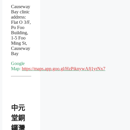
Causeway
Bay clinic
address:
Flat O 3/F,
Po Foo
Building,
1-5 Foo
Ming St,
Causeway
Bay
Google
Map:
https://maps.app.goo.gl/HzPiknywAfj1yrNx7
中元
堂銅
鑼灣