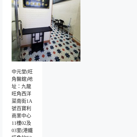
中元堂(旺
角醫舘)地
址：九龍
旺角西洋
菜南街1A
號百寶利
商業中心
11樓02及
03室(港鐵