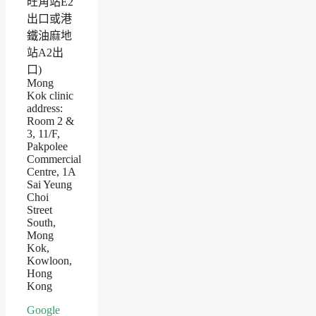
旺角站E2
出口或港
鐵油麻地
站A2出
口)
Mong
Kok clinic
address:
Room 2 &
3, 11/F,
Pakpolee
Commercial
Centre, 1A
Sai Yeung
Choi
Street
South,
Mong
Kok,
Kowloon,
Hong
Kong
Google