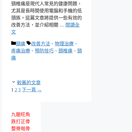
頸椎痛是現代人常見的健康問題，
尤其是長時間使用電腦和手機的低
頭族。這篇文章將提供一些有效的
改善方法，並介紹相關 …
閱讀全
文
分
標
頸痛
改善方法
、
物理治療
、
類
籤
疼痛治療
、
預防技巧
、
頸椎痛
、
頸
痛
較舊的文章
頁
頁
頁
1
2
3
下一頁
→
面
面
面
九龍旺角
跌打正骨
整脊啪骨