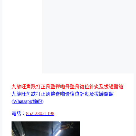
九龍旺角跌打正骨整脊啪骨整骨復位針炙及拔罐醫舘
九龍旺角跌打正骨整脊啪骨復位針炙及拔罐醫舘
(Whatsapp預約)
電話：
852-28021198