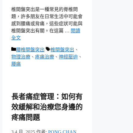
椎間盤突出是一種常見的脊椎問
題，許多朋友在日常生活中可能會
感到腰痛或背痛，這些症狀可能與
椎間盤突出有關。在這篇 …
閱讀
全文
分
標
腰椎間盤突出
椎間盤突出
、
類
籤
物理治療
、
疼痛治療
、
神經壓迫
、
腰痛
長者痛症管理：如何有
效緩解和治療您身邊的
疼痛問題
3 4 月, 2025
作者:
PONG CHAN