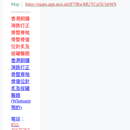
Map：
https://maps.app.goo.gl/rF7jBwMUTCp5UxbW9
香港銅鑼
灣跌打正
骨整脊啪
骨整骨復
位針炙及
拔罐醫舘
香港銅鑼
灣跌打正
骨整脊啪
骨復位針
炙及拔罐
醫舘
(Whatsapp
預約)
電話：
852-
25675767