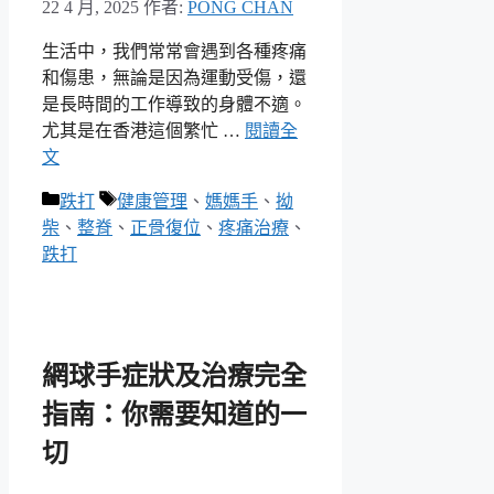
22 4 月, 2025
作者:
PONG CHAN
生活中，我們常常會遇到各種疼痛
和傷患，無論是因為運動受傷，還
是長時間的工作導致的身體不適。
尤其是在香港這個繁忙 …
閱讀全
文
分
標
跌打
健康管理
、
媽媽手
、
拗
類
籤
柴
、
整脊
、
正骨復位
、
疼痛治療
、
跌打
網球手症狀及治療完全
指南：你需要知道的一
切