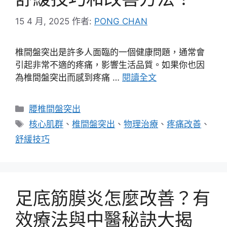
15 4 月, 2025
作者:
PONG CHAN
椎間盤突出是許多人面臨的一個健康問題，通常會
引起非常不適的疼痛，影響生活品質。如果你也因
為椎間盤突出而感到疼痛 …
閱讀全文
分
腰椎間盤突出
類
標
核心肌群
、
椎間盤突出
、
物理治療
、
疼痛改善
、
籤
舒緩技巧
足底筋膜炎怎麼改善？有
效療法與中醫秘訣大揭