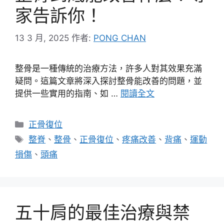
家告訴你！
13 3 月, 2025
作者:
PONG CHAN
整骨是一種傳統的治療方法，許多人對其效果充滿
疑問。這篇文章將深入探討整骨能改善的問題，並
提供一些實用的指南、如 …
閱讀全文
分
正骨復位
類
標
整脊
、
整骨
、
正骨復位
、
疼痛改善
、
背痛
、
運動
籤
損傷
、
頭痛
五十肩的最佳治療與禁