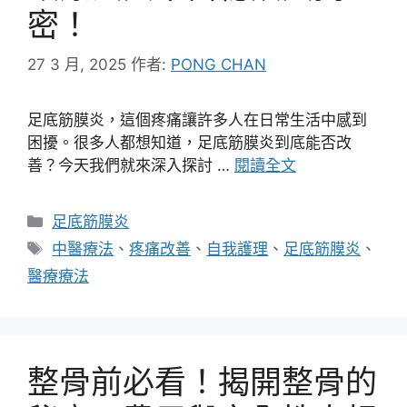
密！
27 3 月, 2025
作者:
PONG CHAN
足底筋膜炎，這個疼痛讓許多人在日常生活中感到
困擾。很多人都想知道，足底筋膜炎到底能否改
善？今天我們就來深入探討 …
閱讀全文
分
足底筋膜炎
類
標
中醫療法
、
疼痛改善
、
自我護理
、
足底筋膜炎
、
籤
醫療療法
整骨前必看！揭開整骨的