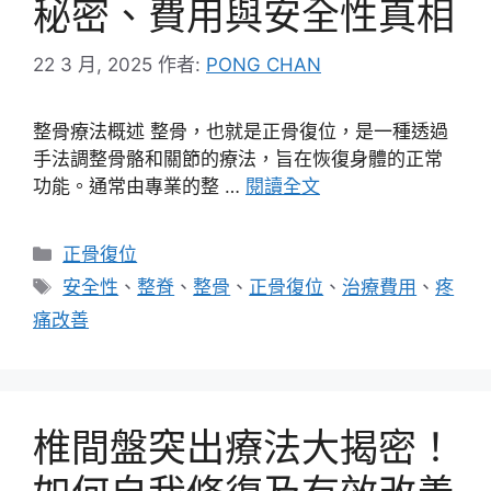
秘密、費用與安全性真相
22 3 月, 2025
作者:
PONG CHAN
整骨療法概述 整骨，也就是正骨復位，是一種透過
手法調整骨骼和關節的療法，旨在恢復身體的正常
功能。通常由專業的整 …
閱讀全文
分
正骨復位
類
標
安全性
、
整脊
、
整骨
、
正骨復位
、
治療費用
、
疼
籤
痛改善
椎間盤突出療法大揭密！