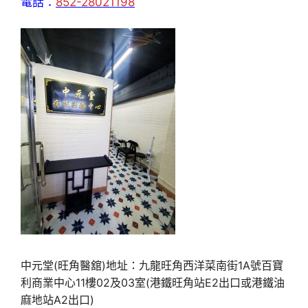
電話：
852-28021198
中元堂(旺角醫舘)地址：九龍旺角西洋菜南街1A號百寶
利商業中心11樓02及03室(港鐵旺角站E2出口或港鐵油
麻地站A2出口)