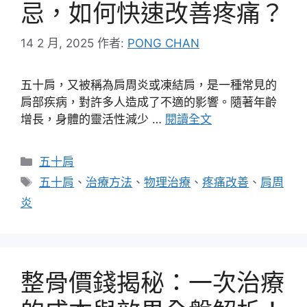
忌，如何快速改善疼痛？
14 2 月, 2025
作者:
PONG CHAN
五十肩，又被稱為肩周炎或凍結肩，是一種常見的
肩部疾病，對許多人造成了不適的影響。隨著年齡
增長，身體的靈活性減少 …
閱讀全文
分
五十肩
類
標
五十肩
、
治療方法
、
物理治療
、
疼痛改善
、
肩周
籤
炎
整骨價錢揭秘：一次治療