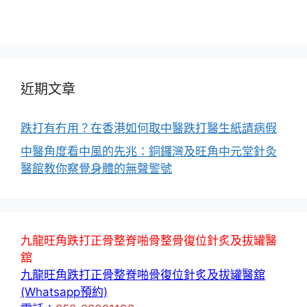
近期文章
跌打有冇用？在香港如何取中醫跌打醫生紙請病假
中醫角度看中風的先兆：銅鑼灣及旺角中元堂針灸
醫館教你察覺身體的無聲警號
九龍旺角跌打正骨整脊啪骨整骨復位針炙及拔罐醫
舘
九龍旺角跌打正骨整脊啪骨復位針炙及拔罐醫舘
(Whatsapp預約)