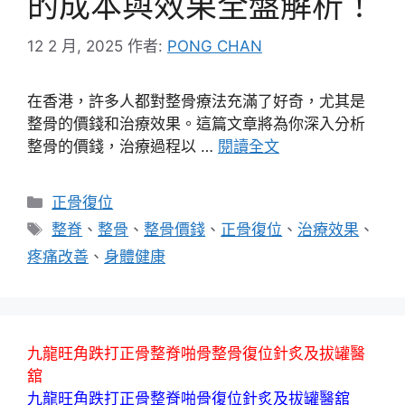
的成本與效果全盤解析！
12 2 月, 2025
作者:
PONG CHAN
在香港，許多人都對整骨療法充滿了好奇，尤其是
整骨的價錢和治療效果。這篇文章將為你深入分析
整骨的價錢，治療過程以 …
閱讀全文
分
正骨復位
類
標
整脊
、
整骨
、
整骨價錢
、
正骨復位
、
治療效果
、
籤
疼痛改善
、
身體健康
九龍旺角跌打正骨整脊啪骨整骨復位針炙及拔罐醫
舘
九龍旺角跌打正骨整脊啪骨復位針炙及拔罐醫舘