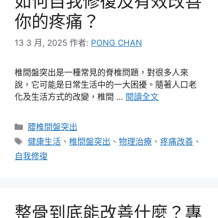
如何自我修復及有效改善
你的疼痛？
13 3 月, 2025
作者:
PONG CHAN
椎間盤突出是一種常見的脊椎問題，對很多人來
說，它可能是日常生活中的一大困擾。隨著人口老
化及生活方式的改變，椎間 …
閱讀全文
分
腰椎間盤突出
類
標
健康生活
、
椎間盤突出
、
物理治療
、
疼痛改善
、
籤
自我修復
整骨到底能改善什麼？專