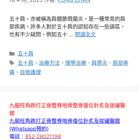
五十肩，亦被稱為肩關節周圍炎，是一種常見的肩
部疾病。許多人對於五十肩的認知存在一些誤區，
也有不少疑問，例如五十 …
閱讀全文
分
五十肩
類
標
五十肩
、
治療方法
、
理學治療
、
肩周炎
、
肩部疼
籤
痛
、
自我護理
九龍旺角跌打正骨整脊啪骨整骨復位針炙及拔罐醫
舘
九龍旺角跌打正骨整脊啪骨復位針炙及拔罐醫舘
(Whatsapp預約)
電話：
852-28021198