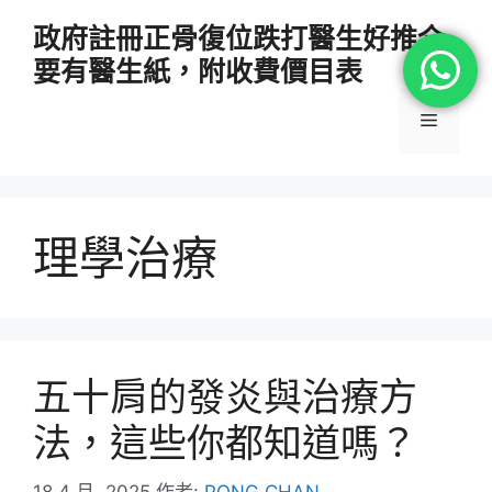
跳
政府註冊正骨復位跌打醫生好推介
至
要有醫生紙，附收費價目表
主
要
選
內
容
單
理學治療
五十肩的發炎與治療方
法，這些你都知道嗎？
18 4 月, 2025
作者:
PONG CHAN