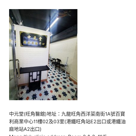
中元堂(旺角醫舘)地址：九龍旺角西洋菜南街1A號百寶
利商業中心11樓02及03室(港鐵旺角站E2出口或港鐵油
麻地站A2出口)