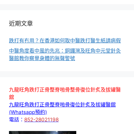
近期文章
跌打有冇用？在香港如何取中醫跌打醫生紙請病假
中醫角度看中風的先兆：銅鑼灣及旺角中元堂針灸
醫館教你察覺身體的無聲警號
九龍旺角跌打正骨整脊啪骨整骨復位針炙及拔罐醫
舘
九龍旺角跌打正骨整脊啪骨復位針炙及拔罐醫舘
(Whatsapp預約)
電話：
852-28021198