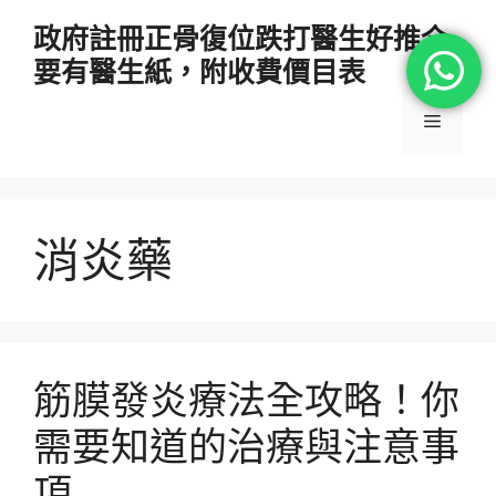
跳
政府註冊正骨復位跌打醫生好推介
至
要有醫生紙，附收費價目表
主
要
選
內
容
單
消炎藥
筋膜發炎療法全攻略！你
需要知道的治療與注意事
項