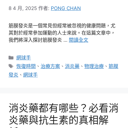
8 4 月, 2025
作者:
PONG CHAN
筋膜發炎是一個常見但經常被忽視的健康問題，尤
其對於經常參加運動的人士來說。在這篇文章中，
我們將深入探討筋膜發炎 …
閱讀全文
分
網球手
類
標
恢復時間
、
治療方案
、
消炎藥
、
物理治療
、
筋膜
籤
發炎
、
網球手
消炎藥都有哪些？必看消
炎藥與抗生素的真相解