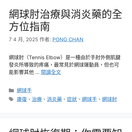
網球肘治療與消炎藥的全
方位指南
7 4 月, 2025
作者:
PONG CHAN
網球肘（Tennis Elbow）是一種由於手肘外側肌腱
發炎所導致的疼痛，最常見於網球運動員，但也可
能影響其他 …
閱讀全文
分
網球手
類
標
康復
、
治療
、
消炎藥
、
症狀
、
網球手
、
網球肘
籤