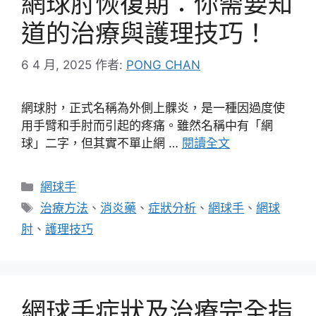
網球肘恢復期：你需要知
道的治療與護理技巧！
6 4 月, 2025
作者:
PONG CHAN
網球肘，正式名稱為外側上髁炎，是一種因過度使
用手臂和手肘而引起的疼痛。雖然名稱中有「網
球」二字，但其實不單止網 …
閱讀全文
分
網球手
類
標
治療方法
、
消炎藥
、
症狀分析
、
網球手
、
網球
籤
肘
、
護理技巧
網球手症狀及治療完全指