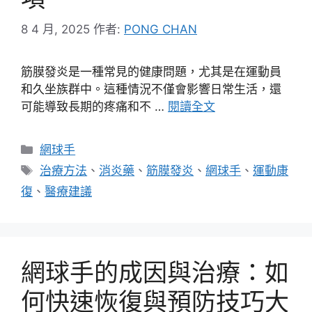
8 4 月, 2025
作者:
PONG CHAN
筋膜發炎是一種常見的健康問題，尤其是在運動員
和久坐族群中。這種情況不僅會影響日常生活，還
可能導致長期的疼痛和不 …
閱讀全文
分
網球手
類
標
治療方法
、
消炎藥
、
筋膜發炎
、
網球手
、
運動康
籤
復
、
醫療建議
網球手的成因與治療：如
何快速恢復與預防技巧大