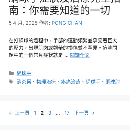
南：你需要知道的一切
5 4 月, 2025
作者:
PONG CHAN
在打網球的過程中，手部的運動頻繁並承受著巨大
的壓力，出現肌肉或韌帶的損傷並不罕見。這些問
題中的一個常見症状就是 …
閱讀全文
分
網球手
類
標
消炎藥
、
物理治療
、
疼痛治療
、
網球手
、
網球肘
籤
頁
頁
頁
頁
←
上一頁
1
2
3
...
17
下一頁
→
面
面
面
面