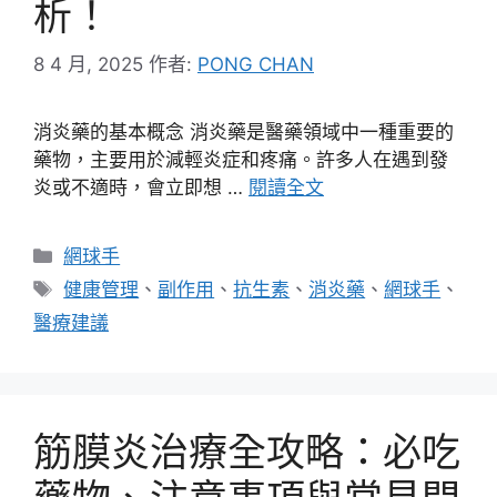
析！
8 4 月, 2025
作者:
PONG CHAN
消炎藥的基本概念 消炎藥是醫藥領域中一種重要的
藥物，主要用於減輕炎症和疼痛。許多人在遇到發
炎或不適時，會立即想 …
閱讀全文
分
網球手
類
標
健康管理
、
副作用
、
抗生素
、
消炎藥
、
網球手
、
籤
醫療建議
筋膜炎治療全攻略：必吃