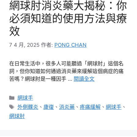
網球肘消炎藥大揭秘：你
必須知道的使用方法與療
效
7 4 月, 2025
作者:
PONG CHAN
在日常生活中，很多人可能聽過「網球肘」這個名
詞，但你知道如何通過消炎藥來緩解這個病症的痛
苦嗎？網球肘是一種因手 …
閱讀全文
分
網球手
類
標
外側髁炎
、
康復
、
消炎藥
、
疼痛緩解
、
網球手
、
籤
網球肘