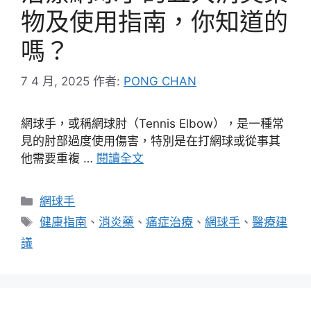
物及使用指南，你知道的
嗎？
7 4 月, 2025
作者:
PONG CHAN
網球手，或稱網球肘（Tennis Elbow），是一種常
見的肘部過度使用傷害，特別是在打網球或從事其
他需要重複 …
閱讀全文
分
網球手
類
標
健康指南
、
消炎藥
、
痛症治療
、
網球手
、
醫療建
籤
議