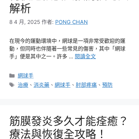
解析
8 4 月, 2025
作者:
PONG CHAN
在現今的運動環境中，網球是一項非常受歡迎的運
動，但同時也伴隨著一些常見的傷害，其中「網球
手」便是其中之一。許多 …
閱讀全文
分
網球手
類
標
治療
、
消炎藥
、
網球手
、
肘部疼痛
、
預防
籤
筋膜發炎多久才能痊癒？
療法與恢復全攻略！