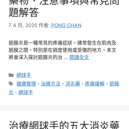
藥物、注意事項與常見問
題解答
7 4 月, 2025
作者:
PONG CHAN
筋膜炎是一種常見的疼痛症狀，通常發生在肌肉及
筋膜之間，特別是在過度使用或受傷的地方。本文
將會深入探討筋膜炎的治 …
閱讀全文
分
網球手
類
標
健康管理
、
治療方法
、
消炎藥
、
疼痛緩解
、
筋膜
籤
炎
、
網球手
治療網球手的五大消炎藥