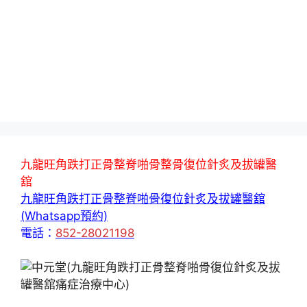
九龍旺角跌打正骨整脊啪骨整骨復位針炙及拔罐醫
舘
九龍旺角跌打正骨整脊啪骨復位針炙及拔罐醫舘
(Whatsapp預約)
電話：
852-28021198