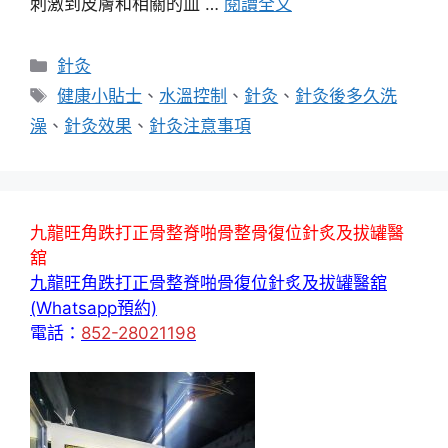
刺激到皮膚和相關的血 …
閱讀全文
分
針灸
類
標
健康小貼士
、
水溫控制
、
針灸
、
針灸後多久洗
籤
澡
、
針灸效果
、
針灸注意事項
九龍旺角跌打正骨整脊啪骨整骨復位針炙及拔罐醫
舘
九龍旺角跌打正骨整脊啪骨復位針炙及拔罐醫舘
(Whatsapp預約)
電話：
852-28021198