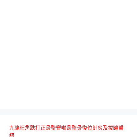
九龍旺角跌打正骨整脊啪骨整骨復位針炙及拔罐醫
舘