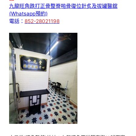
九龍旺角跌打正骨整脊啪骨復位針炙及拔罐醫舘
(Whatsapp預約)
電話：
852-28021198