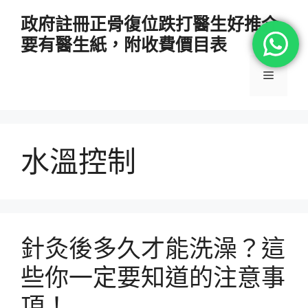
跳
政府註冊正骨復位跌打醫生好推介
至
要有醫生紙，附收費價目表
主
要
選
內
容
單
水溫控制
針灸後多久才能洗澡？這
些你一定要知道的注意事
項！