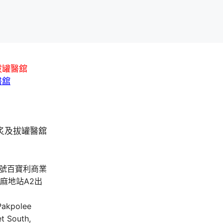
拔罐醫舘
醫舘
A號百寶利商業
油麻地站A2出
 Pakpolee
t South,