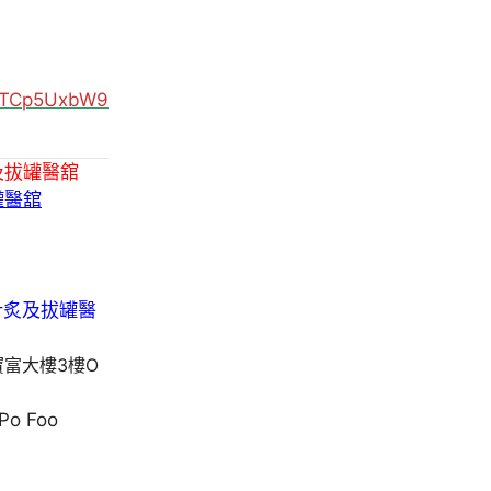
MUTCp5UxbW9
及拔罐醫舘
罐醫舘
寶富大樓3樓O
 Po Foo