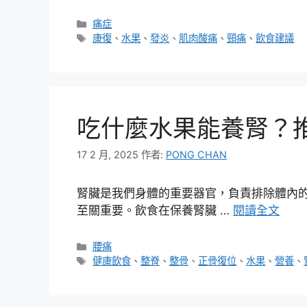
分
痛症
類
標
康復
、
水果
、
發炎
、
肌肉酸痛
、
頸痛
、
飲食建議
籤
吃什麼水果能養腎？
17 2 月, 2025
作者:
PONG CHAN
腎臟是我們身體的重要器官，負責排除體內
至關重要。飲食在保養腎臟 …
閱讀全文
分
腰痛
類
標
健康飲食
、
整脊
、
整骨
、
正骨復位
、
水果
、
營養
、
籤