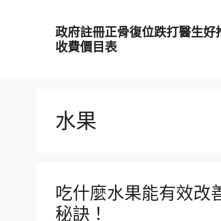
跳
至
政府註冊正骨復位跌打醫生好
主
要
收費價目表
內
容
水果
吃什麼水果能有效改
秘訣！