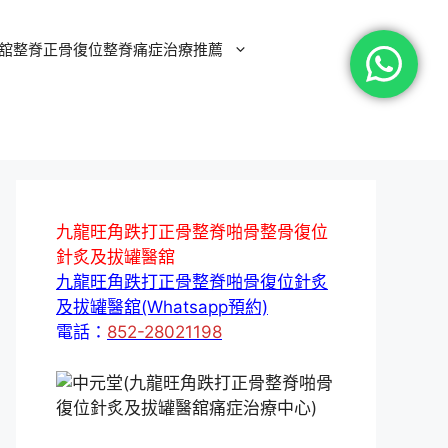
舘整脊正骨復位整脊痛症治療推薦
九龍旺角跌打正骨整脊啪骨整骨復位
針炙及拔罐醫舘
九龍旺角跌打正骨整脊啪骨復位針炙
及拔罐醫舘(Whatsapp預約)
電話：
852-28021198