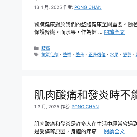
13 4 月, 2025
作者:
PONG CHAN
腎臟健康對於我們的整體健康至關重要。隨
保護腎臟。而水果，作為健 …
閱讀全文
分
腰痛
類
標
抗氧化劑
、
整脊
、
整骨
、
正骨復位
、
水果
、
營養
、
籤
肌肉酸痛和發炎時不
1 3 月, 2025
作者:
PONG CHAN
肌肉酸痛和發炎是許多人在生活中經常會遇
是受傷等原因，身體的疼痛 …
閱讀全文