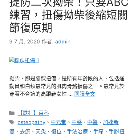
提防二次拗柴！只要ABC
練習，扭傷拗柴後縮短關
節復原期
9 7 月, 2020
作者:
admin
拗柴，即是腳踝扭傷，是所有年齡段的人、包括運
動員和白領最常見的肌肉骨骼損傷之一。最常見於
穿著不合適的高跟鞋女性 …
閱讀全文
分
【跌打】百科
類
標
osteopathy
、
中元堂
、
中藥
、
中醫
、
加速新
籤
傷
、
去瘀
、
天灸
、
復位
、
手法治療
、
手痛
、
手腳扭