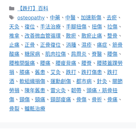
分
【跌打】百科
類
標
osteopathy
、
中藥
、
中醫
、
加速新傷
、
去瘀
、
籤
天灸
、
復位
、
手法治療
、
手腳扭傷
、
扭傷
、
拉傷
、
推拿
、
改善微血管循環
、
散瘀
、
散瘀止痛
、
整骨
、
止痛
、
正骨
、
正骨復位
、
消腫
、
濕疹
、
痛症
、
筋骨
酸痛
、
糖尿病
、
肌肉拉傷
、
肩周炎
、
脊醫
、
腰傷
、
腰椎間盤痛
、
腰痛
、
腰痠背痛
、
腰脊
、
腰膝蓋踝勞
損
、
膝痛
、
舊患
、
艾灸
、
跌打
、
跌打傷患
、
跌打
酒
、
軟組織損傷
、
運勳創傷
、
都市病
、
針灸
、
關節
勞損
、
陳年舊患
、
雷火灸
、
韌帶
、
頭痛，筋骨扭
傷
、
頸傷
、
頸痛
、
頸部痠痛
、
骨傷
、
骨折
、
骨痛
、
骨裂
、
髗骶治療