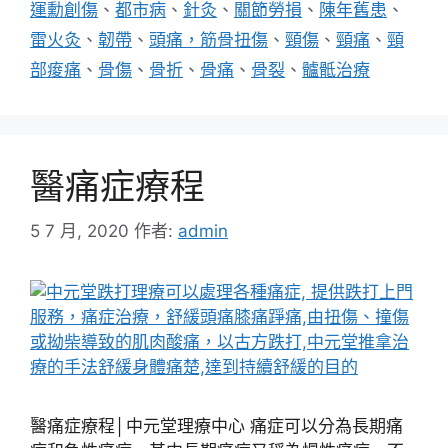
運勳創傷
、
都市病
、
針灸
、
關節勞損
、
陳年舊患
、
雷火灸
、
韌帶
、
頭痛，筋骨扭傷
、
頸傷
、
頸痛
、
頸
部痠痛
、
骨傷
、
骨折
、
骨痛
、
骨裂
、
髗骶治療
醫痛症療程
5 7 月, 2020
作者:
admin
醫痛症療程│中元堂理療中心 痛症可以分為長期痛