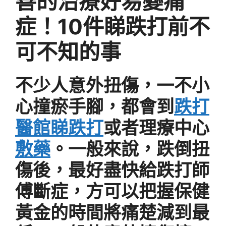
善的治療好易變痛
症！10件睇跌打前不
可不知的事
不少人意外扭傷，一不小
心撞瘀手腳，都會到
跌打
醫館睇跌打
或者理療中心
敷藥
。一般來說，跌倒扭
傷後，最好盡快給跌打師
傅斷症，方可以把握保健
黃金的時間將痛楚減到最