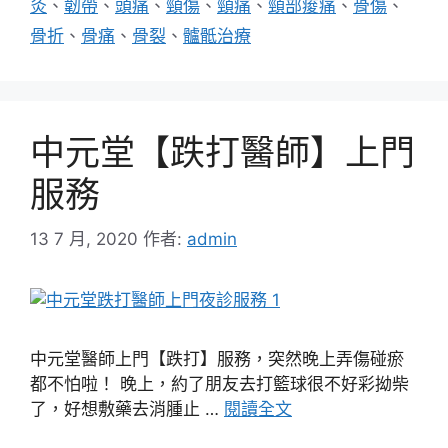
灸
、
韌帶
、
頭痛
、
頸傷
、
頸痛
、
頸部痠痛
、
骨傷
、
骨折
、
骨痛
、
骨裂
、
髗骶治療
中元堂【跌打醫師】上門
服務
13 7 月, 2020
作者:
admin
中元堂醫師上門【跌打】服務，突然晚上弄傷碰瘀
都不怕啦！ 晚上，約了朋友去打籃球很不好彩拗柴
了，好想敷藥去消腫止 …
閱讀全文