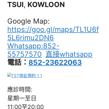
TSUI
,
KOWLOON
Google Map:
https://goo.gl/maps/TL1U6f
5L6rimu2DN6
Whatsapp:852-
55757570
直接whatsapp
電話：
852-23622063
應診時間:
星期一至日
11:00至20:00