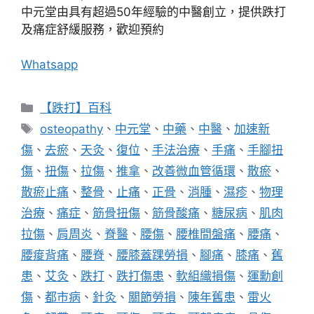
中元堂由具有超過50年經驗的中醫創立，提供跌打
及痛症舒緩服務，歡迎預約
Whatsapp
分
【跌打】百科
類
標
osteopathy
、
中元堂
、
中藥
、
中醫
、
加速新
籤
傷
、
去瘀
、
天灸
、
復位
、
手法治療
、
手痛
、
手腳扭
傷
、
扭傷
、
拉傷
、
推拿
、
改善微血管循環
、
散瘀
、
散瘀止痛
、
整骨
、
止痛
、
正骨
、
消腫
、
濕疹
、
物理
治療
、
痛症
、
筋骨扭傷
、
筋骨酸痛
、
糖尿病
、
肌肉
拉傷
、
肩周炎
、
脊醫
、
腰傷
、
腰椎間盤痛
、
腰痛
、
腰痠背痛
、
腰脊
、
腰膝蓋踝勞損
、
腳痛
、
膝痛
、
舊
患
、
艾灸
、
跌打
、
跌打傷患
、
軟組織損傷
、
運勳創
傷
、
都市病
、
針灸
、
關節勞損
、
陳年舊患
、
雷火