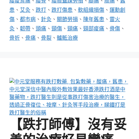
腰痠背痛
、
腰脊
、
腰膝蓋踝勞損
、
腳痛
、
膝痛
、
舊
患
、
艾灸
、
跌打
、
跌打傷患
、
軟組織損傷
、
運勳創
傷
、
都市病
、
針灸
、
關節勞損
、
陳年舊患
、
雷火
灸
、
韌帶
、
頭痛
、
頸傷
、
頸痛
、
頸部痠痛
、
骨傷
、
骨折
、
骨痛
、
骨裂
、
髗骶治療
【跌打師傅】沒有妥