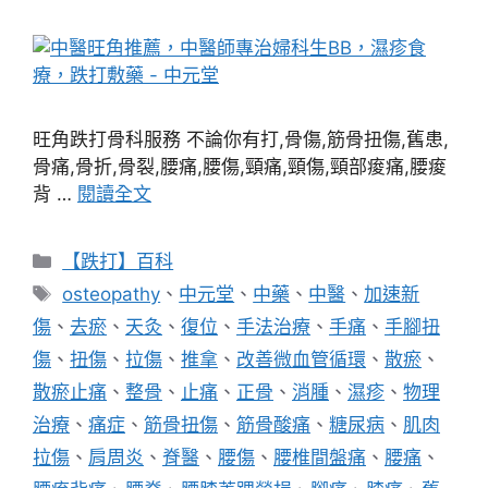
旺角跌打骨科服務 不論你有打,骨傷,筋骨扭傷,舊患,
骨痛,骨折,骨裂,腰痛,腰傷,頸痛,頸傷,頸部痠痛,腰痠
背 …
閱讀全文
分
【跌打】百科
類
標
osteopathy
、
中元堂
、
中藥
、
中醫
、
加速新
籤
傷
、
去瘀
、
天灸
、
復位
、
手法治療
、
手痛
、
手腳扭
傷
、
扭傷
、
拉傷
、
推拿
、
改善微血管循環
、
散瘀
、
散瘀止痛
、
整骨
、
止痛
、
正骨
、
消腫
、
濕疹
、
物理
治療
、
痛症
、
筋骨扭傷
、
筋骨酸痛
、
糖尿病
、
肌肉
拉傷
、
肩周炎
、
脊醫
、
腰傷
、
腰椎間盤痛
、
腰痛
、