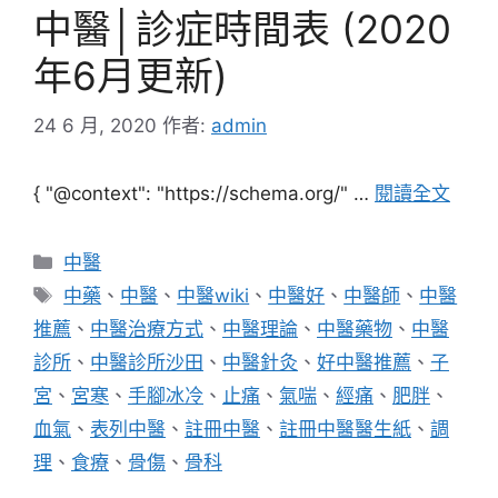
中醫│診症時間表 (2020
年6月更新)
24 6 月, 2020
作者:
admin
{ "@context": "https://schema.org/" …
閱讀全文
分
中醫
類
標
中藥
、
中醫
、
中醫wiki
、
中醫好
、
中醫師
、
中醫
籤
推薦
、
中醫治療方式
、
中醫理論
、
中醫藥物
、
中醫
診所
、
中醫診所沙田
、
中醫針灸
、
好中醫推薦
、
子
宮
、
宮寒
、
手腳冰冷
、
止痛
、
氣喘
、
經痛
、
肥胖
、
血氣
、
表列中醫
、
註冊中醫
、
註冊中醫醫生紙
、
調
理
、
食療
、
骨傷
、
骨科