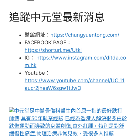
追蹤中元堂最新消息
醫舘網址：
https://chungyuentong.com/
FACEBOOK PAGE：
https://shorturl.me/Utki
IG：
https://www.instagram.com/ditda.co
m.hk
Youtube：
https://www.youtube.com/channel/UCl11
aucr2jhesW6sgw1tJwQ