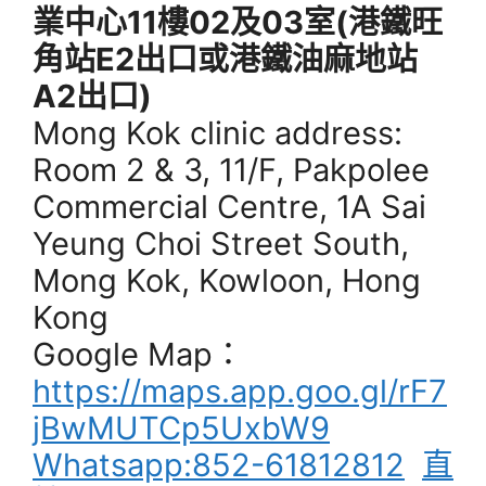
業中心11樓02及03室(港鐵旺
角站E2出口或港鐵油麻地站
A2出口)
Mong Kok clinic address:
Room 2 & 3, 11/F, Pakpolee
Commercial Centre, 1A Sai
Yeung Choi Street South,
Mong Kok, Kowloon, Hong
Kong
Google Map：
https://maps.app.goo.gl/rF7
jBwMUTCp5UxbW9
Whatsapp:852-61812812
直