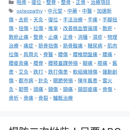
分
啪骨
、
復位
、
整脊
、
整骨
、
正骨
、
治療項目
類
標
osteopathy
、
中元堂
、
中藥
、
中醫
、
加速新
籤
傷
、
去瘀
、
天灸
、
復位
、
手法治療
、
手痛
、
手腳扭
傷
、
扭傷
、
拉傷
、
推拿
、
改善微血管循環
、
散瘀
、
散瘀止痛
、
整骨
、
止痛
、
正骨
、
消腫
、
濕疹
、
物理
治療
、
痛症
、
筋骨扭傷
、
筋骨酸痛
、
糖尿病
、
肌肉
拉傷
、
肩周炎
、
脊醫
、
腰傷
、
腰椎間盤痛
、
腰痛
、
腰痠背痛
、
腰脊
、
腰膝蓋踝勞損
、
腳痛
、
膝痛
、
舊
患
、
艾灸
、
跌打
、
跌打傷患
、
軟組織損傷
、
運勳創
傷
、
都市病
、
針灸
、
關節勞損
、
陳年舊患
、
雷火
灸
、
韌帶
、
頭痛
、
頸傷
、
頸痛
、
頸部痠痛
、
骨傷
、
骨折
、
骨痛
、
骨裂
、
髗骶治療