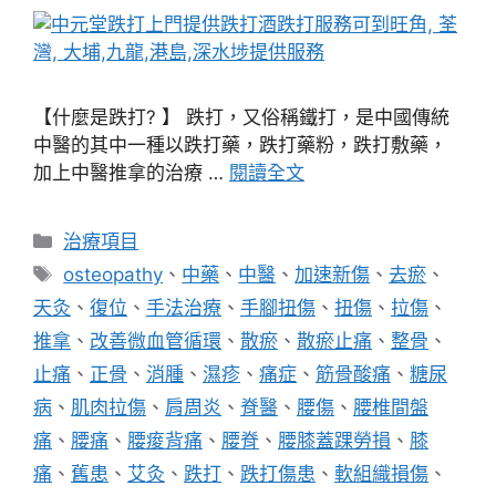
【什麼是跌打? 】 跌打，又俗稱鐵打，是中國傳統
中醫的其中一種以跌打藥，跌打藥粉，跌打敷藥，
加上中醫推拿的治療 …
閱讀全文
分
治療項目
類
標
osteopathy
、
中藥
、
中醫
、
加速新傷
、
去瘀
、
籤
天灸
、
復位
、
手法治療
、
手腳扭傷
、
扭傷
、
拉傷
、
推拿
、
改善微血管循環
、
散瘀
、
散瘀止痛
、
整骨
、
止痛
、
正骨
、
消腫
、
濕疹
、
痛症
、
筋骨酸痛
、
糖尿
病
、
肌肉拉傷
、
肩周炎
、
脊醫
、
腰傷
、
腰椎間盤
痛
、
腰痛
、
腰痠背痛
、
腰脊
、
腰膝蓋踝勞損
、
膝
痛
、
舊患
、
艾灸
、
跌打
、
跌打傷患
、
軟組織損傷
、