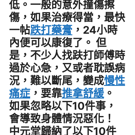
低。一般的意外撞傷擦
傷，如果治療得當，最快
一帖
跌打藥膏
，24小時
內便可以康復了。 但
是，不少人找趺打師傅時
過於心急，又或者耽誤病
況，難以斷尾，變成
慢性
痛症
，要靠
推拿舒緩
。
如果忽略以下10件事，
會導致身體情況惡化！
中元堂歸納了以下10件