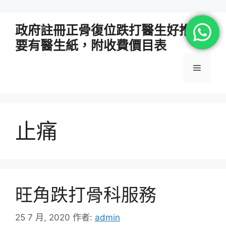
跳
政府註冊正骨復位跌打醫生好推介
至
要有醫生紙，附收費價目表
主
要
選
內
容
單
止痛
旺角跌打骨科服務
25 7 月, 2020
作者:
admin