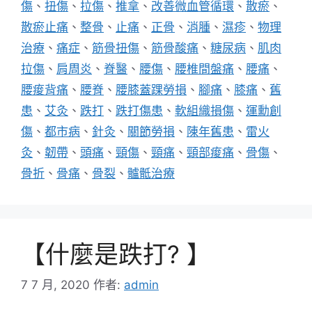
傷
、
扭傷
、
拉傷
、
推拿
、
改善微血管循環
、
散瘀
、
散瘀止痛
、
整骨
、
止痛
、
正骨
、
消腫
、
濕疹
、
物理
治療
、
痛症
、
筋骨扭傷
、
筋骨酸痛
、
糖尿病
、
肌肉
拉傷
、
肩周炎
、
脊醫
、
腰傷
、
腰椎間盤痛
、
腰痛
、
腰痠背痛
、
腰脊
、
腰膝蓋踝勞損
、
腳痛
、
膝痛
、
舊
患
、
艾灸
、
跌打
、
跌打傷患
、
軟組織損傷
、
運勳創
傷
、
都市病
、
針灸
、
關節勞損
、
陳年舊患
、
雷火
灸
、
韌帶
、
頭痛
、
頸傷
、
頸痛
、
頸部痠痛
、
骨傷
、
骨折
、
骨痛
、
骨裂
、
髗骶治療
【什麼是跌打? 】
7 7 月, 2020
作者:
admin