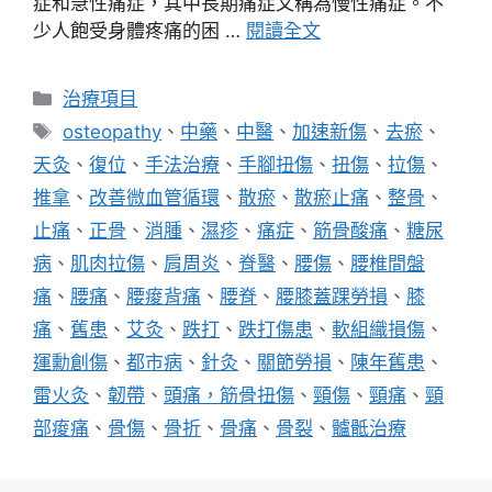
症和急性痛症，其中長期痛症又稱為慢性痛症。不
少人飽受身體疼痛的困 …
閱讀全文
分
治療項目
類
標
osteopathy
、
中藥
、
中醫
、
加速新傷
、
去瘀
、
籤
天灸
、
復位
、
手法治療
、
手腳扭傷
、
扭傷
、
拉傷
、
推拿
、
改善微血管循環
、
散瘀
、
散瘀止痛
、
整骨
、
止痛
、
正骨
、
消腫
、
濕疹
、
痛症
、
筋骨酸痛
、
糖尿
病
、
肌肉拉傷
、
肩周炎
、
脊醫
、
腰傷
、
腰椎間盤
痛
、
腰痛
、
腰痠背痛
、
腰脊
、
腰膝蓋踝勞損
、
膝
痛
、
舊患
、
艾灸
、
跌打
、
跌打傷患
、
軟組織損傷
、
運勳創傷
、
都市病
、
針灸
、
關節勞損
、
陳年舊患
、
雷火灸
、
韌帶
、
頭痛，筋骨扭傷
、
頸傷
、
頸痛
、
頸
部痠痛
、
骨傷
、
骨折
、
骨痛
、
骨裂
、
髗骶治療