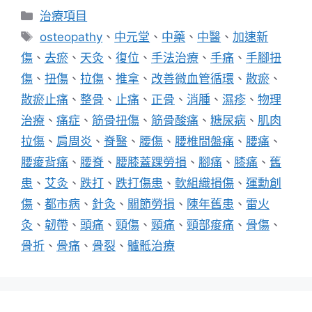
分
治療項目
類
標
osteopathy
、
中元堂
、
中藥
、
中醫
、
加速新
籤
傷
、
去瘀
、
天灸
、
復位
、
手法治療
、
手痛
、
手腳扭
傷
、
扭傷
、
拉傷
、
推拿
、
改善微血管循環
、
散瘀
、
散瘀止痛
、
整骨
、
止痛
、
正骨
、
消腫
、
濕疹
、
物理
治療
、
痛症
、
筋骨扭傷
、
筋骨酸痛
、
糖尿病
、
肌肉
拉傷
、
肩周炎
、
脊醫
、
腰傷
、
腰椎間盤痛
、
腰痛
、
腰痠背痛
、
腰脊
、
腰膝蓋踝勞損
、
腳痛
、
膝痛
、
舊
患
、
艾灸
、
跌打
、
跌打傷患
、
軟組織損傷
、
運勳創
傷
、
都市病
、
針灸
、
關節勞損
、
陳年舊患
、
雷火
灸
、
韌帶
、
頭痛
、
頸傷
、
頸痛
、
頸部痠痛
、
骨傷
、
骨折
、
骨痛
、
骨裂
、
髗骶治療