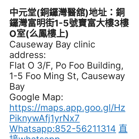
中元堂(銅鑼灣醫舘)地址：銅
鑼灣富明街1-5號寶富大樓3樓
O室(么鳳樓上)
Causeway Bay clinic
address:
Flat O 3/F, Po Foo Building,
1-5 Foo Ming St, Causeway
Bay
Google Map:
https://maps.app.goo.gl/Hz
PiknywAfj1yrNx7
Whatsapp:852-56211314
直