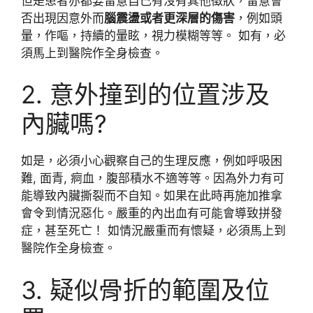
但是患者亦都要留意自己有沒有其他徵狀，留意會
否出現因意外而
腦震盪或者更深層的傷害
，例如頭
暈，作嘔，持續的暈眩，視力模糊等等。 如有，必
須馬上到醫院作全身檢查。
2. 意外撞到的位置涉及
內臟嗎?
如是，必須小心觀察自己的生理反應，例如呼吸困
難, 面青, 痾血，腹部積水不適等等。因為外力有可
能導致內臟撕裂而不自知。如果在此時再施加推拿
會令到情況惡化。嚴重的內出血有可能會導致拼發
症，甚至死亡！ 如情況嚴重而有懷疑，必須馬上到
醫院作全身檢查。
3. 疑似骨折的範圍及位