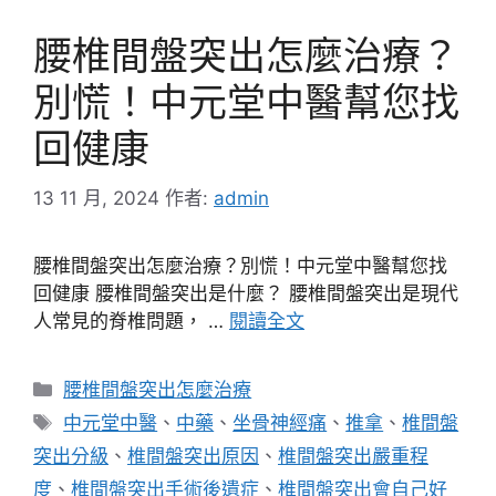
腰椎間盤突出怎麼治療？
別慌！中元堂中醫幫您找
回健康
13 11 月, 2024
作者:
admin
腰椎間盤突出怎麼治療？別慌！中元堂中醫幫您找
回健康 腰椎間盤突出是什麼？ 腰椎間盤突出是現代
人常見的脊椎問題， …
閱讀全文
分
腰椎間盤突出怎麼治療
類
標
中元堂中醫
、
中藥
、
坐骨神經痛
、
推拿
、
椎間盤
籤
突出分級
、
椎間盤突出原因
、
椎間盤突出嚴重程
度
、
椎間盤突出手術後遺症
、
椎間盤突出會自己好