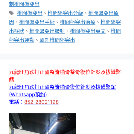
刺椎間盤突出
標
椎間盤突出
、
椎間盤突出分級
、
椎間盤突出原
籤
因
、
椎間盤突出手術
、
椎間盤突出治療
、
椎間盤突
出症狀
、
椎間盤突出腰封
、
椎間盤突出英文
、
椎間
盤突出運動
、
骨刺椎間盤突出
九龍旺角跌打正骨整脊啪骨整骨復位針炙及拔罐醫
舘
九龍旺角跌打正骨整脊啪骨復位針炙及拔罐醫舘
(Whatsapp預約)
電話：
852-28021198