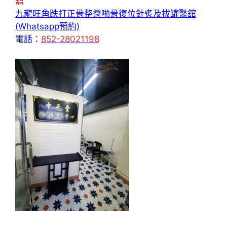
舘
九龍旺角跌打正骨整脊啪骨復位針炙及拔罐醫舘
(Whatsapp預約)
電話：
852-28021198