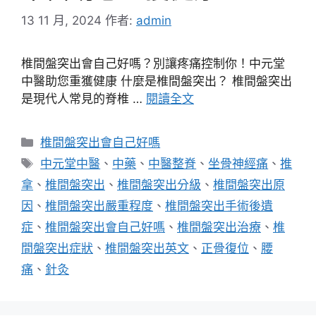
13 11 月, 2024
作者:
admin
椎間盤突出會自己好嗎？別讓疼痛控制你！中元堂
中醫助您重獲健康 什麼是椎間盤突出？ 椎間盤突出
是現代人常見的脊椎 …
閱讀全文
分
椎間盤突出會自己好嗎
類
標
中元堂中醫
、
中藥
、
中醫整脊
、
坐骨神經痛
、
推
籤
拿
、
椎間盤突出
、
椎間盤突出分級
、
椎間盤突出原
因
、
椎間盤突出嚴重程度
、
椎間盤突出手術後遺
症
、
椎間盤突出會自己好嗎
、
椎間盤突出治療
、
椎
間盤突出症狀
、
椎間盤突出英文
、
正骨復位
、
腰
痛
、
針灸