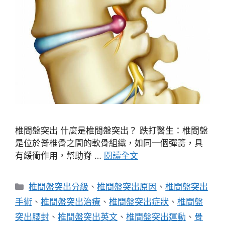
椎間盤突出 什麼是椎間盤突出？ 跌打醫生：椎間盤
是位於脊椎骨之間的軟骨組織，如同一個彈簧，具
有緩衝作用，幫助脊 …
閱讀全文
分
椎間盤突出分級
、
椎間盤突出原因
、
椎間盤突出
類
手術
、
椎間盤突出治療
、
椎間盤突出症狀
、
椎間盤
突出腰封
、
椎間盤突出英文
、
椎間盤突出運動
、
骨