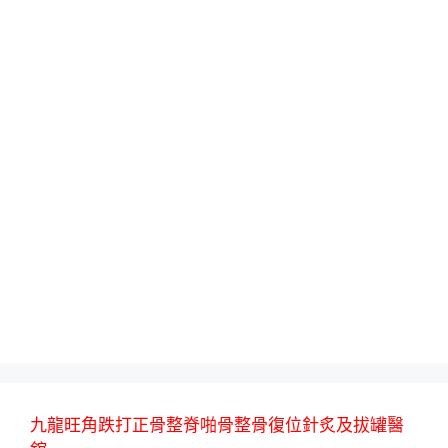
九龍旺角跌打正骨整脊啪骨整骨復位針炙及拔罐醫