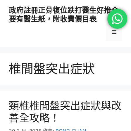
跳
政府註冊正骨復位跌打醫生好推介
至
要有醫生紙，附收費價目表
主
要
選
內
容
單
椎間盤突出症狀
頸椎椎間盤突出症狀與改
善全攻略！
30 3 月, 2025
作者:
PONG CHAN