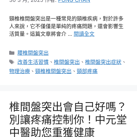
頸椎椎間盤突出是一種常見的頸椎疾病，對於許多
人來說，它不僅僅是單純的疼痛問題，還會影響生
活質量。這篇文章將會介 …
閱讀全文
分
腰椎間盤突出
類
標
改善生活習慣
、
椎間盤突出
、
椎間盤突出症狀
、
籤
物理治療
、
頸椎椎間盤突出
、
頸部疼痛
椎間盤突出會自己好嗎？
別讓疼痛控制你！中元堂
中醫助您重獲健康