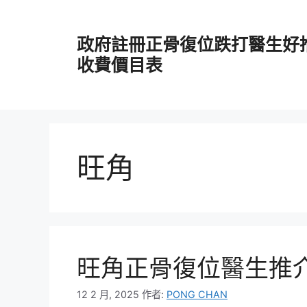
跳
至
政府註冊正骨復位跌打醫生好
主
要
收費價目表
內
容
旺角
旺角正骨復位醫生推
12 2 月, 2025
作者:
PONG CHAN