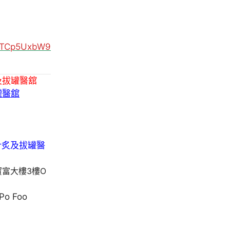
MUTCp5UxbW9
及拔罐醫舘
罐醫舘
寶富大樓3樓O
 Po Foo