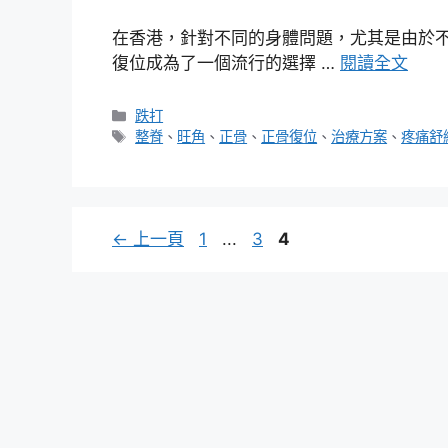
在香港，針對不同的身體問題，尤其是由於
復位成為了一個流行的選擇 …
閱讀全文
分
跌打
類
標
整脊
、
旺角
、
正骨
、
正骨復位
、
治療方案
、
疼痛舒
籤
頁
頁
頁
←
上一頁
1
...
3
4
面
面
面