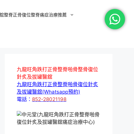
舘整脊正骨復位整脊痛症治療推薦
九龍旺角跌打正骨整脊啪骨整骨復位
針炙及拔罐醫舘
九龍旺角跌打正骨整脊啪骨復位針炙
及拔罐醫舘(Whatsapp預約)
電話：
852-28021198