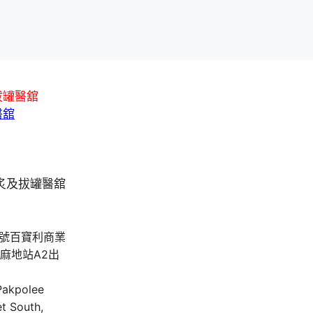
拔罐醫舘
醫舘
A號百寶利商業
油麻地站A2出
 Pakpolee
t South,