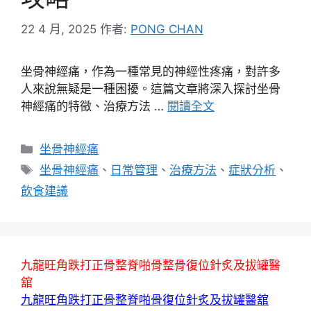
22 4 月, 2025
作者:
PONG CHAN
坐骨神經痛，作為一種常見的神經性疼痛，對許多
人來說無疑是一種困擾。這篇文章將深入探討坐骨
神經痛的特徵、治療方法 …
閱讀全文
分
坐骨神經痛
類
標
坐骨神經痛
、
日常管理
、
治療方法
、
症狀分析
、
籤
飲食建議
九龍旺角跌打正骨整脊啪骨整骨復位針炙及拔罐醫
舘
九龍旺角跌打正骨整脊啪骨復位針炙及拔罐醫舘