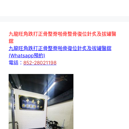
九龍旺角跌打正骨整脊啪骨整骨復位針炙及拔罐醫
舘
九龍旺角跌打正骨整脊啪骨復位針炙及拔罐醫舘
(Whatsapp預約)
電話：
852-28021198