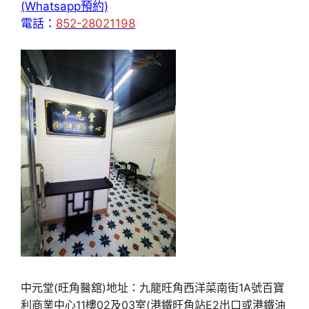
(Whatsapp預約)
電話：
852-28021198
中元堂(旺角醫舘)地址：九龍旺角西洋菜南街1A號百寶
利商業中心11樓02及03室(港鐵旺角站E2出口或港鐵油