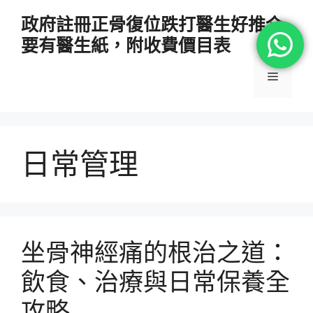
跳
政府註冊正骨復位跌打醫生好推介
至
要有醫生紙，附收費價目表
主
要
選
內
容
單
日常管理
坐骨神經痛的根治之道：
飲食、治療與日常保養全
攻略