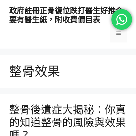
跳
政府註冊正骨復位跌打醫生好推介
至
要有醫生紙，附收費價目表
主
要
選
內
容
單
整骨效果
整骨後遺症大揭秘：你真
的知道整骨的風險與效果
嗎？