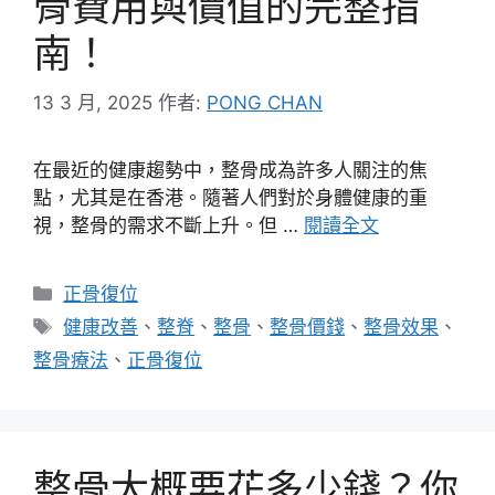
骨費用與價值的完整指
南！
13 3 月, 2025
作者:
PONG CHAN
在最近的健康趨勢中，整骨成為許多人關注的焦
點，尤其是在香港。隨著人們對於身體健康的重
視，整骨的需求不斷上升。但 …
閱讀全文
分
正骨復位
類
標
健康改善
、
整脊
、
整骨
、
整骨價錢
、
整骨效果
、
籤
整骨療法
、
正骨復位
整骨大概要花多少錢？你