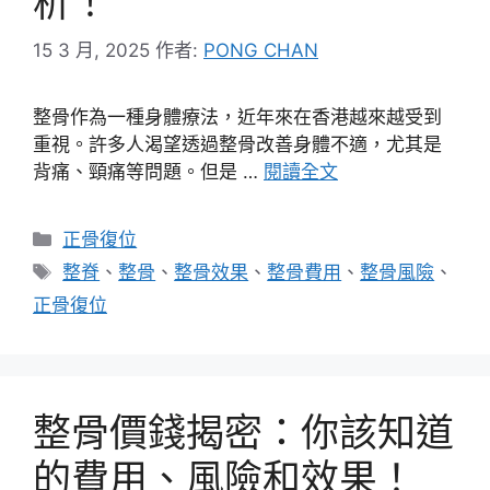
析！
15 3 月, 2025
作者:
PONG CHAN
整骨作為一種身體療法，近年來在香港越來越受到
重視。許多人渴望透過整骨改善身體不適，尤其是
背痛、頸痛等問題。但是 …
閱讀全文
分
正骨復位
類
標
整脊
、
整骨
、
整骨效果
、
整骨費用
、
整骨風險
、
籤
正骨復位
整骨價錢揭密：你該知道
的費用、風險和效果！