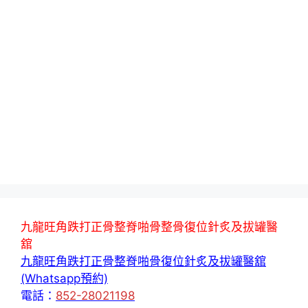
九龍旺角跌打正骨整脊啪骨整骨復位針炙及拔罐醫
舘
九龍旺角跌打正骨整脊啪骨復位針炙及拔罐醫舘
(Whatsapp預約)
電話：
852-28021198