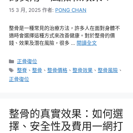
15 3 月, 2025
作者:
PONG CHAN
整骨是一種常見的治療方法，許多人在面對身體不
適時會選擇這種方式來改善健康。對於整骨的價
錢、效果及潛在風險，很多 …
閱讀全文
分
正骨復位
類
標
整脊
、
整骨
、
整骨價格
、
整骨效果
、
整骨風險
、
籤
正骨復位
整骨的真實效果：如何選
擇、安全性及費用一網打