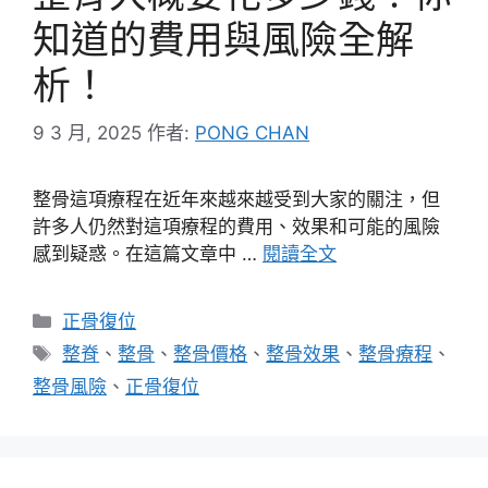
知道的費用與風險全解
析！
9 3 月, 2025
作者:
PONG CHAN
整骨這項療程在近年來越來越受到大家的關注，但
許多人仍然對這項療程的費用、效果和可能的風險
感到疑惑。在這篇文章中 …
閱讀全文
分
正骨復位
類
標
整脊
、
整骨
、
整骨價格
、
整骨效果
、
整骨療程
、
籤
整骨風險
、
正骨復位