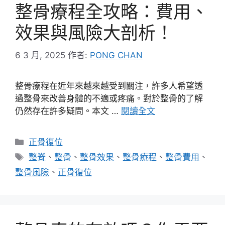
整骨療程全攻略：費用、
效果與風險大剖析！
6 3 月, 2025
作者:
PONG CHAN
整骨療程在近年來越來越受到關注，許多人希望透
過整骨來改善身體的不適或疼痛。對於整骨的了解
仍然存在許多疑問。本文 …
閱讀全文
分
正骨復位
類
標
整脊
、
整骨
、
整骨效果
、
整骨療程
、
整骨費用
、
籤
整骨風險
、
正骨復位