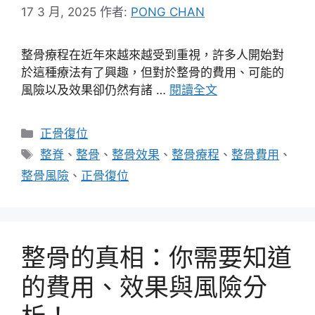
17 3 月, 2025
作者:
PONG CHAN
整骨療程在近年來越來越受到重視，許多人開始對
於這種療法有了興趣，但對於整骨的費用、可能的
風險以及效果卻仍然有諸 …
閱讀全文
分
正骨復位
類
標
整脊
、
整骨
、
整骨效果
、
整骨療程
、
整骨費用
、
籤
整骨風險
、
正骨復位
整骨的真相：你需要知道
的費用、效果與風險分