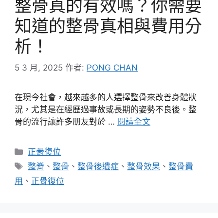
整骨真的有效嗎？你需要
知道的整骨真相與費用分
析！
5 3 月, 2025
作者:
PONG CHAN
在現今社會，越來越多的人選擇整骨來改善身體狀
況，尤其是在經歷過事故或長期的姿勢不良後。整
骨的流行讓許多朋友對於 …
閱讀全文
分
正骨復位
類
標
整脊
、
整骨
、
整骨後遺症
、
整骨效果
、
整骨費
籤
用
、
正骨復位