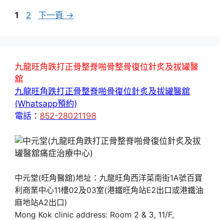
頁
頁
1
2
下一頁
→
面
面
九龍旺角跌打正骨整脊啪骨整骨復位針炙及拔罐醫
舘
九龍旺角跌打正骨整脊啪骨復位針炙及拔罐醫舘
(Whatsapp預約)
電話：
852-28021198
中元堂(旺角醫舘)地址：九龍旺角西洋菜南街1A號百寶
利商業中心11樓02及03室(港鐵旺角站E2出口或港鐵油
麻地站A2出口)
Mong Kok clinic address: Room 2 & 3, 11/F,