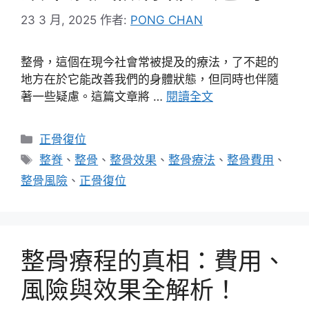
23 3 月, 2025
作者:
PONG CHAN
整骨，這個在現今社會常被提及的療法，了不起的
地方在於它能改善我們的身體狀態，但同時也伴隨
著一些疑慮。這篇文章將 …
閱讀全文
分
正骨復位
類
標
整脊
、
整骨
、
整骨效果
、
整骨療法
、
整骨費用
、
籤
整骨風險
、
正骨復位
整骨療程的真相：費用、
風險與效果全解析！