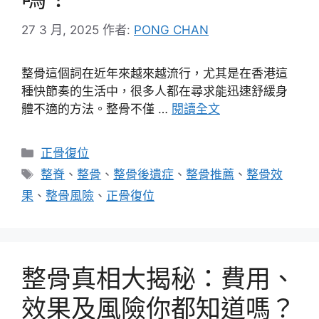
27 3 月, 2025
作者:
PONG CHAN
整骨這個詞在近年來越來越流行，尤其是在香港這
種快節奏的生活中，很多人都在尋求能迅速舒緩身
體不適的方法。整骨不僅 …
閱讀全文
分
正骨復位
類
標
整脊
、
整骨
、
整骨後遺症
、
整骨推薦
、
整骨效
籤
果
、
整骨風險
、
正骨復位
整骨真相大揭秘：費用、
效果及風險你都知道嗎？