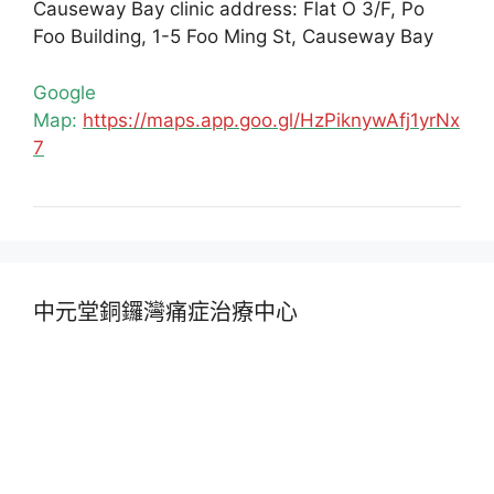
Causeway Bay clinic address: Flat O 3/F, Po
Foo Building, 1-5 Foo Ming St, Causeway Bay
Google
Map:
https://maps.app.goo.gl/HzPiknywAfj1yrNx
7
中元堂銅鑼灣痛症治療中心