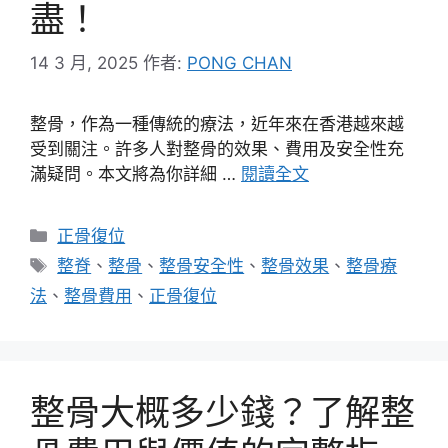
盡！
14 3 月, 2025
作者:
PONG CHAN
整骨，作為一種傳統的療法，近年來在香港越來越
受到關注。許多人對整骨的效果、費用及安全性充
滿疑問。本文將為你詳細 …
閱讀全文
分
正骨復位
類
標
整脊
、
整骨
、
整骨安全性
、
整骨效果
、
整骨療
籤
法
、
整骨費用
、
正骨復位
整骨大概多少錢？了解整