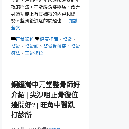
整骨，這個在近年來越來越受到重
視的療法，在舒緩背部疼痛、改善
身體功能上有其獨特的內容和優
勢。整骨後遺症的問題也 …
閱讀
全文
分
標
正骨復位
健康指南
、
整脊
、
類
籤
整骨
、
整骨師
、
整骨後遺症
、
整骨
療法
、
正骨復位
銅鑼灣中元堂整骨師好
介紹 | 尖沙咀正骨復位
邊間好? | 旺角中醫跌
打診所