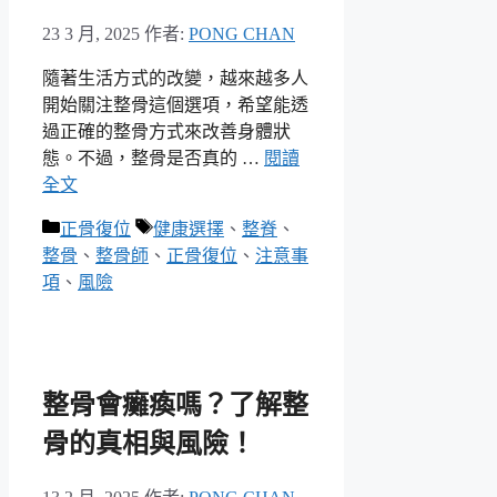
23 3 月, 2025
作者:
PONG CHAN
隨著生活方式的改變，越來越多人
開始關注整骨這個選項，希望能透
過正確的整骨方式來改善身體狀
態。不過，整骨是否真的 …
閱讀
全文
分
標
正骨復位
健康選擇
、
整脊
、
類
籤
整骨
、
整骨師
、
正骨復位
、
注意事
項
、
風險
整骨會癱瘓嗎？了解整
骨的真相與風險！