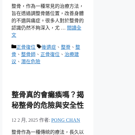
整骨，作為一種常見的治療方法，
旨在透過調整骨骼位置，改善身體
的不適與痛症。很多人對於整骨的
認識仍然不夠深入，尤 …
閱讀全
文
分
標
正骨復位
後遺症
、
整脊
、
整
類
籤
骨
、
整骨師
、
正骨復位
、
治療建
议
、
潛在危險
整骨真的會癱瘓嗎？揭
秘整骨的危險與安全性
12 2 月, 2025
作者:
PONG CHAN
整骨作為一種傳統的療法，長久以