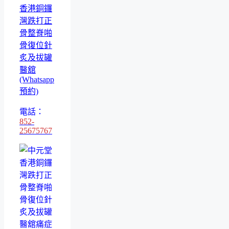
香港銅鑼
灣跌打正
骨整脊啪
骨復位針
炙及拔罐
醫舘
(Whatsapp
預約)
電話：
852-
25675767