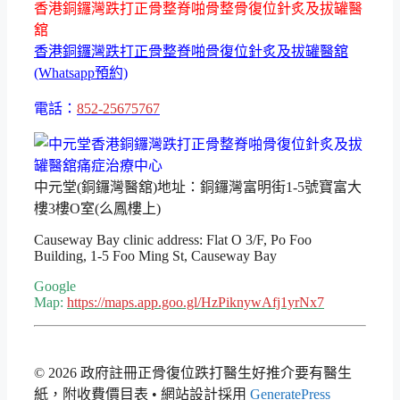
香港銅鑼灣跌打正骨整脊啪骨整骨復位針炙及拔罐醫
舘
香港銅鑼灣跌打正骨整脊啪骨復位針炙及拔罐醫舘
(Whatsapp預約)
電話：
852-25675767
中元堂(銅鑼灣醫舘)地址：銅鑼灣富明街1-5號寶富大
樓3樓O室(么鳳樓上)
Causeway Bay clinic address: Flat O 3/F, Po Foo
Building, 1-5 Foo Ming St, Causeway Bay
Google
Map:
https://maps.app.goo.gl/HzPiknywAfj1yrNx7
© 2026 政府註冊正骨復位跌打醫生好推介要有醫生
紙，附收費價目表
• 網站設計採用
GeneratePress