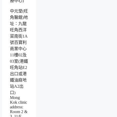
中元堂(旺
角醫舘)地
址：九龍
旺角西洋
菜南街1A
號百寶利
商業中心
11樓02及
03室(港鐵
旺角站E2
出口或港
鐵油麻地
站A2出
口)
Mong
Kok clinic
address:
Room 2 &
3, 11/F,