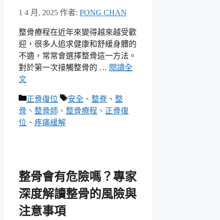
1 4 月, 2025
作者:
PONG CHAN
整骨療程在近年來變得越來越受歡
迎，很多人追求健康和舒緩身體的
不適，常常會選擇整骨這一方法。
對於第一次接觸整骨的 …
閱讀全
文
分
標
正骨復位
安全
、
整脊
、
整
類
籤
骨
、
整骨師
、
整骨療程
、
正骨復
位
、
疼痛緩解
整骨會有危險嗎？專家
深度解讀整骨的風險與
注意事項