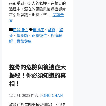
來都受到不少人的歡迎。在整骨的
過程中，潛在的風險與後遺症卻常
常引起爭議。那麼，整 …
閱讀全
文
分
標
正骨復位
後遺症
、
整脊
、
整
類
籤
骨
、
整骨師
、
正骨復位
、
疼痛緩
解
、
骨骼健康
整骨的危險與後遺症大
揭秘！你必須知道的真
相！
12 2 月, 2025
作者:
PONG CHAN
整骨在香港越來越受到關注，很多