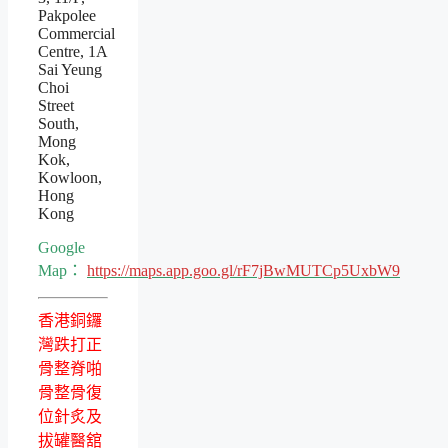
Pakpolee
Commercial
Centre, 1A
Sai Yeung
Choi
Street
South,
Mong
Kok,
Kowloon,
Hong
Kong
Google
Map：
https://maps.app.goo.gl/rF7jBwMUTCp5UxbW9
香港銅鑼
灣跌打正
骨整脊啪
骨整骨復
位針炙及
拔罐醫舘