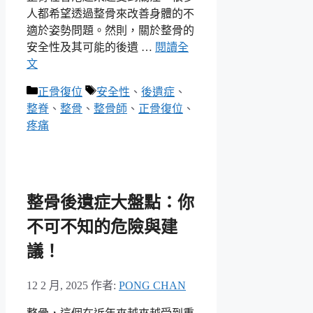
人都希望透過整骨來改善身體的不
適於姿勢問題。然則，關於整骨的
安全性及其可能的後遺 …
閱讀全
文
分
標
正骨復位
安全性
、
後遺症
、
類
籤
整脊
、
整骨
、
整骨師
、
正骨復位
、
疼痛
整骨後遺症大盤點：你
不可不知的危險與建
議！
12 2 月, 2025
作者:
PONG CHAN