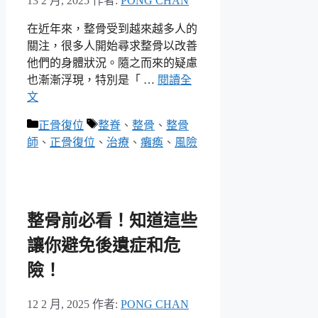
13 2 月, 2025
作者:
PONG CHAN
在近年來，整骨受到越來越多人的
關注，很多人開始尋求整骨以改善
他們的身體狀況。隨之而來的疑慮
也漸漸浮現，特別是「 …
閱讀全
文
分
標
正骨復位
整脊
、
整骨
、
整骨
類
籤
師
、
正骨復位
、
治療
、
癱瘓
、
風險
整骨前必看！知道這些
讓你避免後遺症和危
險！
12 2 月, 2025
作者:
PONG CHAN