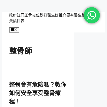
跳
政府註冊正骨復位跌打醫生好推介要有醫生紙，附收
至
費價目表
主
選
要
單
內
容
整骨師
整骨會有危險嗎？教你
如何安全享受整骨療
程！