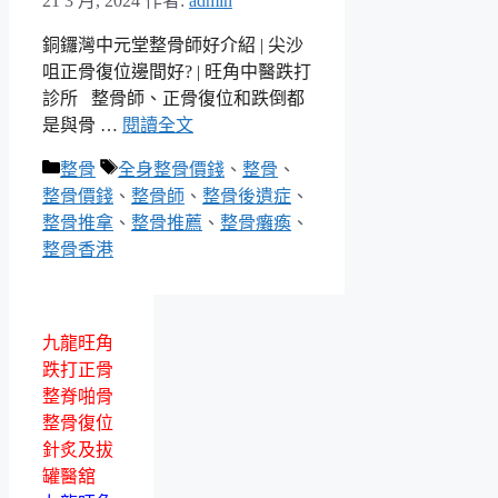
21 3 月, 2024
作者:
admin
銅鑼灣中元堂整骨師好介紹 | 尖沙
咀正骨復位邊間好? | 旺角中醫跌打
診所 整骨師、正骨復位和跌倒都
是與骨 …
閱讀全文
分
標
整骨
全身整骨價錢
、
整骨
、
類
籤
整骨價錢
、
整骨師
、
整骨後遺症
、
整骨推拿
、
整骨推薦
、
整骨癱瘓
、
整骨香港
九龍旺角
跌打正骨
整脊啪骨
整骨復位
針炙及拔
罐醫舘