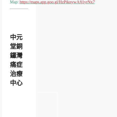
Map:
https://maps.app.goo.gl/HzPiknywAfj1yrNx7
中元
堂銅
鑼灣
痛症
治療
中心