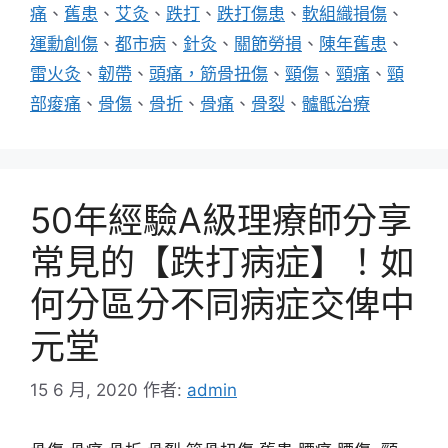
痛
、
舊患
、
艾灸
、
跌打
、
跌打傷患
、
軟組織損傷
、
運勳創傷
、
都市病
、
針灸
、
關節勞損
、
陳年舊患
、
雷火灸
、
韌帶
、
頭痛，筋骨扭傷
、
頸傷
、
頸痛
、
頸
部痠痛
、
骨傷
、
骨折
、
骨痛
、
骨裂
、
髗骶治療
50年經驗A級理療師分享
常見的【跌打病症】！如
何分區分不同病症交俾中
元堂
15 6 月, 2020
作者:
admin