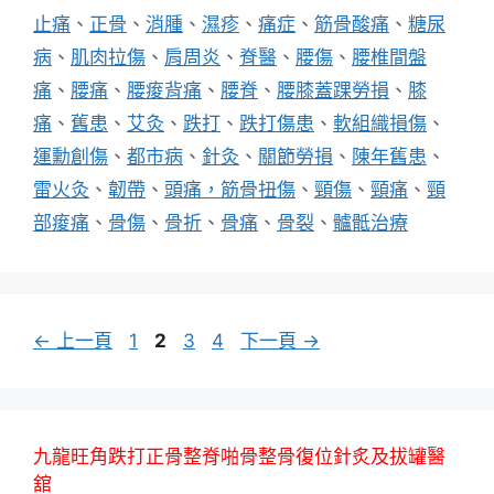
止痛
、
正骨
、
消腫
、
濕疹
、
痛症
、
筋骨酸痛
、
糖尿
病
、
肌肉拉傷
、
肩周炎
、
脊醫
、
腰傷
、
腰椎間盤
痛
、
腰痛
、
腰痠背痛
、
腰脊
、
腰膝蓋踝勞損
、
膝
痛
、
舊患
、
艾灸
、
跌打
、
跌打傷患
、
軟組織損傷
、
運勳創傷
、
都市病
、
針灸
、
關節勞損
、
陳年舊患
、
雷火灸
、
韌帶
、
頭痛，筋骨扭傷
、
頸傷
、
頸痛
、
頸
部痠痛
、
骨傷
、
骨折
、
骨痛
、
骨裂
、
髗骶治療
頁
頁
頁
頁
←
上一頁
1
2
3
4
下一頁
→
面
面
面
面
九龍旺角跌打正骨整脊啪骨整骨復位針炙及拔罐醫
舘