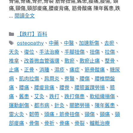
骨傷,骨痛,骨折,骨裂 筋骨扭傷,舊患,腰痛,腰傷, 頸
痛,頸傷,頸部痠痛,腰痠背痛, 筋骨酸痛 陳年舊患,跌
…
閱讀全文
分
【跌打】百科
類
標
osteopathy
、
中藥
、
中醫
、
加速新傷
、
去瘀
、
籤
天灸
、
復位
、
手法治療
、
手腳扭傷
、
扭傷
、
拉傷
、
推拿
、
改善微血管循環
、
散瘀
、
散瘀止痛
、
整骨
、
止痛
、
正骨
、
消腫
、
濕疹
、
痛症
、
筋骨酸痛
、
糖尿
病
、
肌肉拉傷
、
肩周炎
、
脊醫
、
腰傷
、
腰椎間盤
痛
、
腰痛
、
腰痠背痛
、
腰脊
、
腰膝蓋踝勞損
、
膝
痛
、
舊患
、
艾灸
、
跌打
、
跌打傷患
、
軟組織損傷
、
運勳創傷
、
都市病
、
針灸
、
關節勞損
、
陳年舊患
、
雷火灸
、
韌帶
、
頭痛，筋骨扭傷
、
頸傷
、
頸痛
、
頸
部痠痛
、
骨傷
、
骨折
、
骨痛
、
骨裂
、
髗骶治療