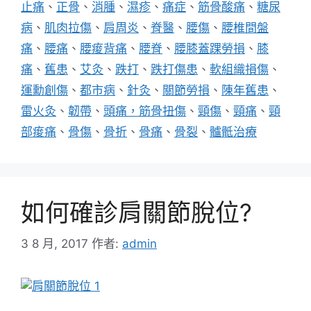
止痛
、
正骨
、
消腫
、
濕疹
、
痛症
、
筋骨酸痛
、
糖尿
病
、
肌肉拉傷
、
肩周炎
、
脊醫
、
腰傷
、
腰椎間盤
痛
、
腰痛
、
腰痠背痛
、
腰脊
、
腰膝蓋踝勞損
、
膝
痛
、
舊患
、
艾灸
、
跌打
、
跌打傷患
、
軟組織損傷
、
運勳創傷
、
都市病
、
針灸
、
關節勞損
、
陳年舊患
、
雷火灸
、
韌帶
、
頭痛，筋骨扭傷
、
頸傷
、
頸痛
、
頸
部痠痛
、
骨傷
、
骨折
、
骨痛
、
骨裂
、
髗骶治療
如何確診肩關節脫位?
3 8 月, 2017
作者:
admin