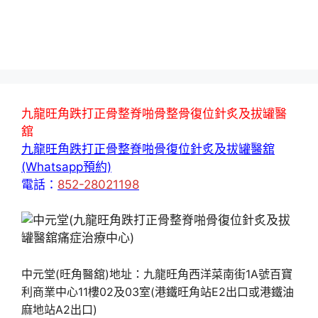
九龍旺角跌打正骨整脊啪骨整骨復位針炙及拔罐醫
舘
九龍旺角跌打正骨整脊啪骨復位針炙及拔罐醫舘
(Whatsapp預約)
電話：
852-28021198
中元堂(旺角醫舘)地址：九龍旺角西洋菜南街1A號百寶
利商業中心11樓02及03室(港鐵旺角站E2出口或港鐵油
麻地站A2出口)