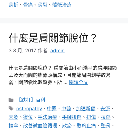
骨折
、
骨痛
、
骨裂
、
髗骶治療
什麼是肩關節脫位？
3 8 月, 2017
作者:
admin
什麼是肩關節脫位？ 肩關節由小而淺平的肩胛關節
盂及大而圓的肱骨頭構成，且關節周圍韌帶較薄
弱，關節囊比較鬆弛。所 …
閱讀全文
分
【跌打】百科
類
標
osteopathy
、
中藥
、
中醫
、
加速新傷
、
去瘀
、
籤
天灸
、
復位
、
手法治療
、
手腳扭傷
、
扭傷
、
拉傷
、
推拿
、
改善微血管循環
、
散瘀
、
散瘀止痛
、
整骨
、