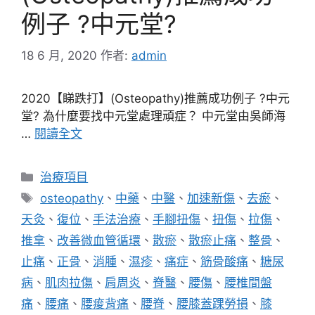
例子 ?中元堂?
18 6 月, 2020
作者:
admin
2020【睇跌打】(Osteopathy)推薦成功例子 ?中元
堂? 為什麼要找中元堂處理頑症？ 中元堂由吳師海
…
閱讀全文
分
治療項目
類
標
osteopathy
、
中藥
、
中醫
、
加速新傷
、
去瘀
、
籤
天灸
、
復位
、
手法治療
、
手腳扭傷
、
扭傷
、
拉傷
、
推拿
、
改善微血管循環
、
散瘀
、
散瘀止痛
、
整骨
、
止痛
、
正骨
、
消腫
、
濕疹
、
痛症
、
筋骨酸痛
、
糖尿
病
、
肌肉拉傷
、
肩周炎
、
脊醫
、
腰傷
、
腰椎間盤
痛
、
腰痛
、
腰痠背痛
、
腰脊
、
腰膝蓋踝勞損
、
膝