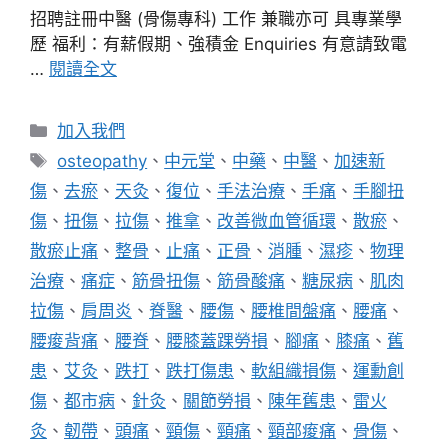
招聘註冊中醫 (骨傷專科) 工作 兼職亦可 具專業學
歷 福利：有薪假期、強積金 Enquiries 有意請致電
…
閱讀全文
分
加入我們
類
標
osteopathy
、
中元堂
、
中藥
、
中醫
、
加速新
籤
傷
、
去瘀
、
天灸
、
復位
、
手法治療
、
手痛
、
手腳扭
傷
、
扭傷
、
拉傷
、
推拿
、
改善微血管循環
、
散瘀
、
散瘀止痛
、
整骨
、
止痛
、
正骨
、
消腫
、
濕疹
、
物理
治療
、
痛症
、
筋骨扭傷
、
筋骨酸痛
、
糖尿病
、
肌肉
拉傷
、
肩周炎
、
脊醫
、
腰傷
、
腰椎間盤痛
、
腰痛
、
腰痠背痛
、
腰脊
、
腰膝蓋踝勞損
、
腳痛
、
膝痛
、
舊
患
、
艾灸
、
跌打
、
跌打傷患
、
軟組織損傷
、
運勳創
傷
、
都市病
、
針灸
、
關節勞損
、
陳年舊患
、
雷火
灸
、
韌帶
、
頭痛
、
頸傷
、
頸痛
、
頸部痠痛
、
骨傷
、