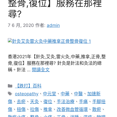
整骨,復位】服務在那裡
尋?
7 6 月, 2020
作者:
admin
香港2021年【針灸,艾灸,雷火灸,中藥,推拿,正骨,整
骨,復位】服務在那裡尋? 針灸是針法和灸法的總
稱。針法 …
閱讀全文
分
【跌打】百科
類
標
osteopathy
、
中元堂
、
中藥
、
中醫
、
加速新
籤
傷
、
去瘀
、
天灸
、
復位
、
手法治療
、
手痛
、
手腳扭
傷
、
扭傷
、
拉傷
、
推拿
、
改善微血管循環
、
散瘀
、