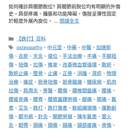
如何確診肩關節脫位? 肩關節前脫位均有明顯的外傷
史，肩部疼痛、腫脹和功能障礙，傷肢呈彈性固定
於輕度外展內旋位， …
閱讀全文
分
【跌打】百科
類
標
osteopathy
、
中元堂
、
中藥
、
中醫
、
加速新
籤
傷
、
去瘀
、
天灸
、
復位
、
手法治療
、
手痛
、
手腳扭
傷
、
扭傷
、
拉傷
、
推拿
、
改善微血管循環
、
散瘀
、
散瘀止痛
、
整骨
、
止痛
、
正骨
、
消腫
、
濕疹
、
物理
治療
、
痛症
、
筋骨扭傷
、
筋骨酸痛
、
糖尿病
、
肌肉
拉傷
、
肩周炎
、
脊醫
、
腰傷
、
腰椎間盤痛
、
腰痛
、
腰痠背痛
、
腰脊
、
腰膝蓋踝勞損
、
腳痛
、
膝痛
、
舊
患
、
艾灸
、
跌打
、
跌打傷患
、
軟組織損傷
、
運勳創
傷
、
都市病
、
針灸
、
關節勞損
、
陳年舊患
、
雷火
灸
、
韌帶
、
頭痛
、
頸傷
、
頸痛
、
頸部痠痛
、
骨傷
、