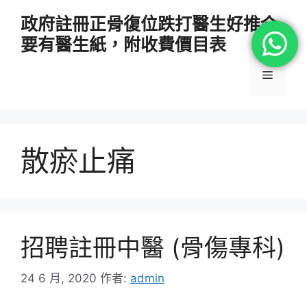
跳
政府註冊正骨復位跌打醫生好推介
至
要有醫生紙，附收費價目表
主
要
選
內
容
單
散瘀止痛
招聘註冊中醫 (骨傷專科)
24 6 月, 2020
作者:
admin