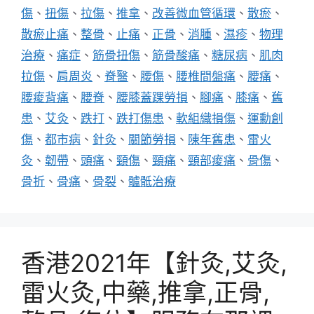
傷
、
扭傷
、
拉傷
、
推拿
、
改善微血管循環
、
散瘀
、
散瘀止痛
、
整骨
、
止痛
、
正骨
、
消腫
、
濕疹
、
物理
治療
、
痛症
、
筋骨扭傷
、
筋骨酸痛
、
糖尿病
、
肌肉
拉傷
、
肩周炎
、
脊醫
、
腰傷
、
腰椎間盤痛
、
腰痛
、
腰痠背痛
、
腰脊
、
腰膝蓋踝勞損
、
腳痛
、
膝痛
、
舊
患
、
艾灸
、
跌打
、
跌打傷患
、
軟組織損傷
、
運勳創
傷
、
都市病
、
針灸
、
關節勞損
、
陳年舊患
、
雷火
灸
、
韌帶
、
頭痛
、
頸傷
、
頸痛
、
頸部痠痛
、
骨傷
、
骨折
、
骨痛
、
骨裂
、
髗骶治療
香港2021年【針灸,艾灸,
雷火灸,中藥,推拿,正骨,