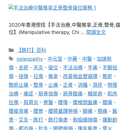
2020年香港想找【手法治療,中醫推拿,正骨,整骨,復
位】(Manipulative therapy, Chi …
閱讀全文
分
【跌打】百科
類
標
osteopathy
、
中元堂
、
中藥
、
中醫
、
加速新
籤
傷
、
去瘀
、
天灸
、
復位
、
手法治療
、
手痛
、
手腳扭
傷
、
扭傷
、
拉傷
、
推拿
、
改善微血管循環
、
散瘀
、
散瘀止痛
、
整骨
、
止痛
、
正骨
、
消腫
、
濕疹
、
物理
治療
、
痛症
、
筋骨扭傷
、
筋骨酸痛
、
糖尿病
、
肌肉
拉傷
、
肩周炎
、
脊醫
、
腰傷
、
腰椎間盤痛
、
腰痛
、
腰痠背痛
、
腰脊
、
腰膝蓋踝勞損
、
腳痛
、
膝痛
、
舊
患
、
艾灸
、
跌打
、
跌打傷患
、
軟組織損傷
、
運勳創
傷
、
都市病
、
針灸
、
關節勞損
、
陳年舊患
、
雷火