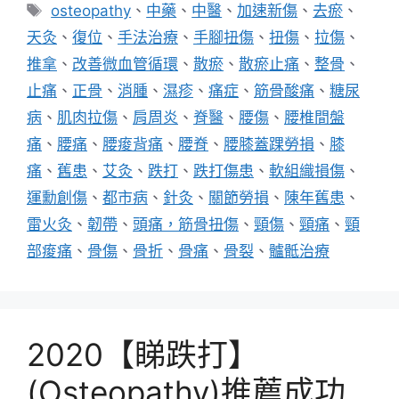
類
標
osteopathy
、
中藥
、
中醫
、
加速新傷
、
去瘀
、
籤
天灸
、
復位
、
手法治療
、
手腳扭傷
、
扭傷
、
拉傷
、
推拿
、
改善微血管循環
、
散瘀
、
散瘀止痛
、
整骨
、
止痛
、
正骨
、
消腫
、
濕疹
、
痛症
、
筋骨酸痛
、
糖尿
病
、
肌肉拉傷
、
肩周炎
、
脊醫
、
腰傷
、
腰椎間盤
痛
、
腰痛
、
腰痠背痛
、
腰脊
、
腰膝蓋踝勞損
、
膝
痛
、
舊患
、
艾灸
、
跌打
、
跌打傷患
、
軟組織損傷
、
運勳創傷
、
都市病
、
針灸
、
關節勞損
、
陳年舊患
、
雷火灸
、
韌帶
、
頭痛，筋骨扭傷
、
頸傷
、
頸痛
、
頸
部痠痛
、
骨傷
、
骨折
、
骨痛
、
骨裂
、
髗骶治療
2020【睇跌打】
(Osteopathy)推薦成功