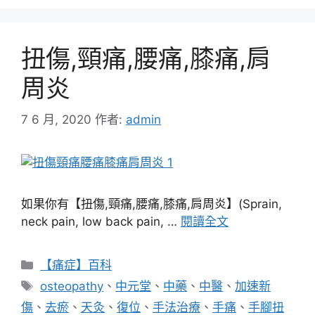
扭傷,頸痛,腰痛,膝痛,肩
周炎
7 6 月, 2020
作者:
admin
如果你有【扭傷,頸痛,腰痛,膝痛,肩周炎】(Sprain,
neck pain, low back pain, …
閱讀全文
分
【痛症】百科
類
標
osteopathy
、
中元堂
、
中藥
、
中醫
、
加速新
籤
傷
、
去瘀
、
天灸
、
復位
、
手法治療
、
手痛
、
手腳扭