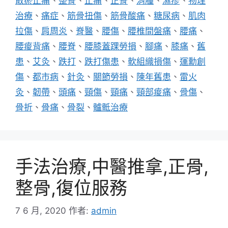
散瘀止痛
、
整骨
、
止痛
、
正骨
、
消腫
、
濕疹
、
物理
治療
、
痛症
、
筋骨扭傷
、
筋骨酸痛
、
糖尿病
、
肌肉
拉傷
、
肩周炎
、
脊醫
、
腰傷
、
腰椎間盤痛
、
腰痛
、
腰痠背痛
、
腰脊
、
腰膝蓋踝勞損
、
腳痛
、
膝痛
、
舊
患
、
艾灸
、
跌打
、
跌打傷患
、
軟組織損傷
、
運勳創
傷
、
都市病
、
針灸
、
關節勞損
、
陳年舊患
、
雷火
灸
、
韌帶
、
頭痛
、
頸傷
、
頸痛
、
頸部痠痛
、
骨傷
、
骨折
、
骨痛
、
骨裂
、
髗骶治療
手法治療,中醫推拿,正骨,
整骨,復位服務
7 6 月, 2020
作者:
admin