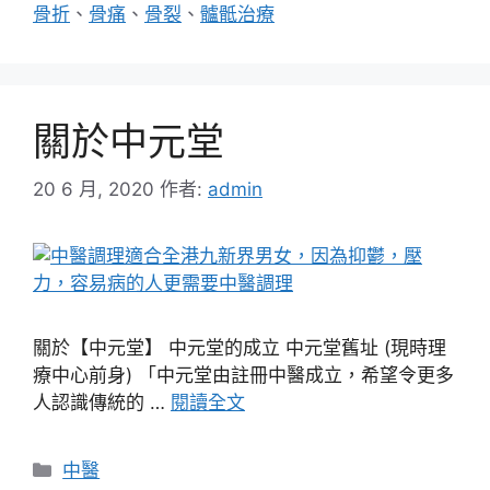
骨折
、
骨痛
、
骨裂
、
髗骶治療
關於中元堂
20 6 月, 2020
作者:
admin
關於【中元堂】 中元堂的成立 中元堂舊址 (現時理
療中心前身) 「中元堂由註冊中醫成立，希望令更多
人認識傳統的 …
閱讀全文
分
中醫