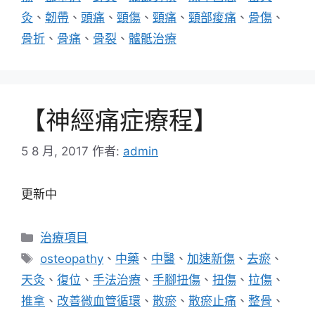
灸
、
韌帶
、
頭痛
、
頸傷
、
頸痛
、
頸部痠痛
、
骨傷
、
骨折
、
骨痛
、
骨裂
、
髗骶治療
【神經痛症療程】
5 8 月, 2017
作者:
admin
更新中
分
治療項目
類
標
osteopathy
、
中藥
、
中醫
、
加速新傷
、
去瘀
、
籤
天灸
、
復位
、
手法治療
、
手腳扭傷
、
扭傷
、
拉傷
、
推拿
、
改善微血管循環
、
散瘀
、
散瘀止痛
、
整骨
、