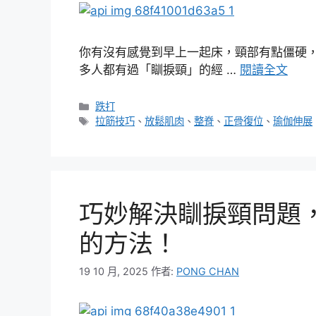
你有沒有感覺到早上一起床，頸部有點僵硬
多人都有過「瞓捩頸」的經 …
閱讀全文
分
跌打
類
標
拉筋技巧
、
放鬆肌肉
、
整脊
、
正骨復位
、
瑜伽伸展
籤
巧妙解決瞓捩頸問題
的方法！
19 10 月, 2025
作者:
PONG CHAN