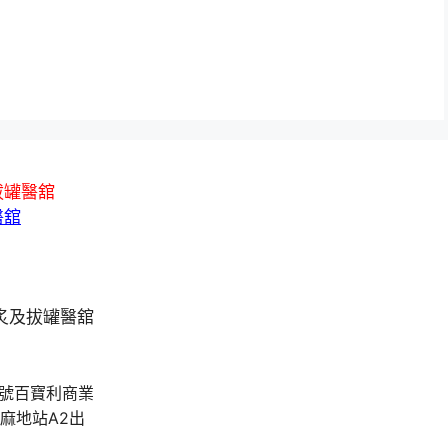
拔罐醫舘
醫舘
A號百寶利商業
油麻地站A2出