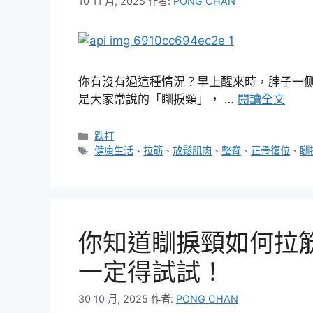
10 11 月, 2025
作者:
PONG CHAN
你有沒有過這種情況？早上醒來時，脖子一
是大家常說的「瞓捩頸」， …
閱讀全文
分
跌打
類
標
健康生活
、
拉筋
、
放鬆肌肉
、
整脊
、
正骨復位
、
瞓
籤
你知道瞓捩頸如何拉
一定得試試！
30 10 月, 2025
作者:
PONG CHAN