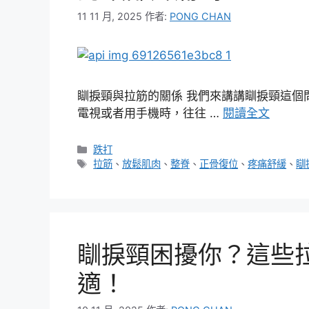
11 11 月, 2025
作者:
PONG CHAN
瞓捩頸與拉筋的關係 我們來講講瞓捩頸這個
電視或者用手機時，往往 …
閱讀全文
分
跌打
類
標
拉筋
、
放鬆肌肉
、
整脊
、
正骨復位
、
疼痛舒緩
、
瞓
籤
瞓捩頸困擾你？這些
適！