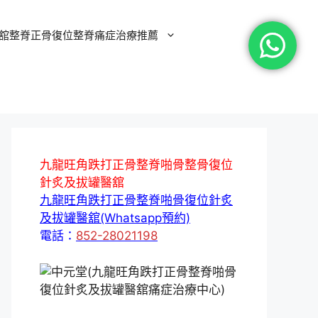
舘整脊正骨復位整脊痛症治療推薦
九龍旺角跌打正骨整脊啪骨整骨復位
針炙及拔罐醫舘
九龍旺角跌打正骨整脊啪骨復位針炙
及拔罐醫舘(Whatsapp預約)
電話：
852-28021198