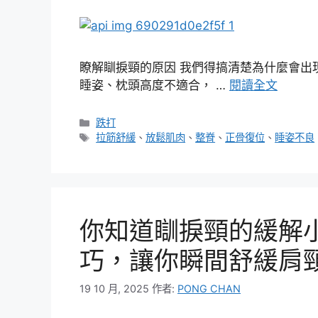
瞭解瞓捩頸的原因 我們得搞清楚為什麼會出
睡姿、枕頭高度不適合， …
閱讀全文
分
跌打
類
標
拉筋舒緩
、
放鬆肌肉
、
整脊
、
正骨復位
、
睡姿不良
籤
你知道瞓捩頸的緩解
巧，讓你瞬間舒緩肩
19 10 月, 2025
作者:
PONG CHAN