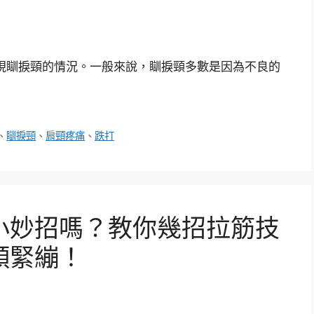
現瞓捩頸的情況。一般來說，瞓捩頸多數是因為不良的
、
瞓捩頸
、
肩頸疼痛
、
跌打
小妙招嗎？教你幾招拉筋技
頸緊繃！