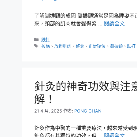
了解瞓捩頸的成因 瞓捩頸通常是因為睡姿不
來，頸部的肌肉就會變得緊 …
閱讀全文
分
跌打
類
標
拉筋
、
放鬆肌肉
、
整脊
、
正骨復位
、
瞓捩頸
、
跌打
籤
針灸的神奇功效與注
解！
21 4 月, 2025
作者:
PONG CHAN
針灸作為中醫的一種重要療法，越來越受到
針灸都有其獨特的功效。但 …
閱讀全文