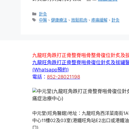
分
針灸
類
標
中醫
、
健康療法
、
放鬆肌肉
、
疼痛緩解
、
針灸
籤
九龍旺角跌打正骨整脊啪骨整骨復位針炙及
九龍旺角跌打正骨整脊啪骨復位針炙及拔罐
(Whatsapp預約)
電話：
852-28021198
中元堂(旺角醫舘)地址：九龍旺角西洋菜南街1
中心11樓02及03室(港鐵旺角站E2出口或港鐵
口)