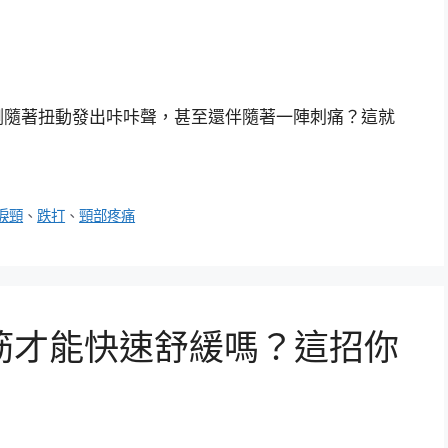
侧隨著扭動發出咔咔聲，甚至還伴隨著一陣刺痛？這就
捩頸
、
跌打
、
頸部疼痛
筋才能快速舒緩嗎？這招你