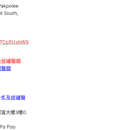
 Pakpolee
t South,
MUTCp5UxbW9
及拔罐醫舘
罐醫舘
寶富大樓3樓O
 Po Foo