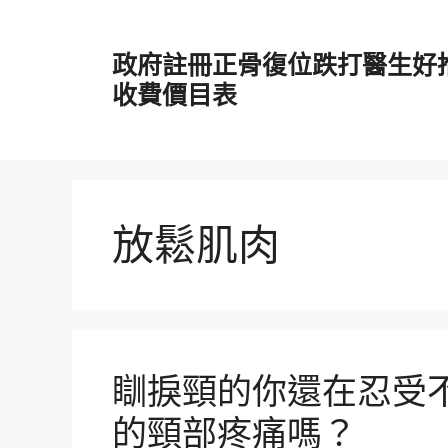
跳
至
政府註冊正骨復位跌打醫生好
主
要
收費價目表
內
容
放鬆肌肉
瞓捩頸的你還在忍受
的頸部疼痛嗎？