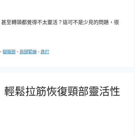
，甚至轉頭都覺得不太靈活？這可不是少見的問題，很
、
瞓捩頸
、
肩頸緊繃
、
跌打
，輕鬆拉筋恢復頸部靈活性