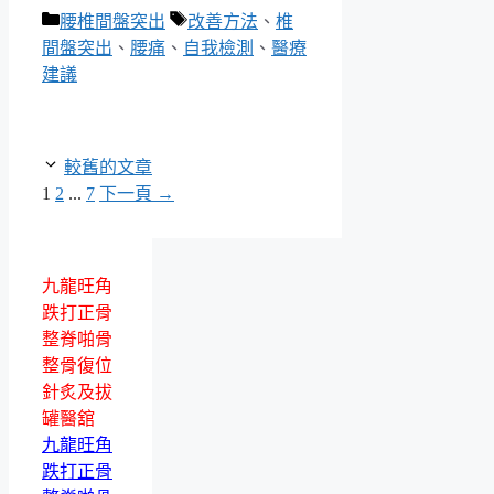
分
標
腰椎間盤突出
改善方法
、
椎
類
籤
間盤突出
、
腰痛
、
自我檢測
、
醫療
建議
較舊的文章
頁
頁
頁
1
2
...
7
下一頁
→
面
面
面
九龍旺角
跌打正骨
整脊啪骨
整骨復位
針炙及拔
罐醫舘
九龍旺角
跌打正骨