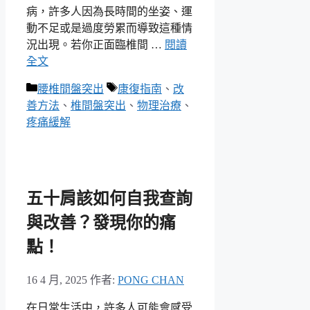
病，許多人因為長時間的坐姿、運
動不足或是過度勞累而導致這種情
況出現。若你正面臨椎間 …
閱讀
全文
分
標
腰椎間盤突出
康復指南
、
改
類
籤
善方法
、
椎間盤突出
、
物理治療
、
疼痛緩解
五十肩該如何自我查詢
與改善？發現你的痛
點！
16 4 月, 2025
作者:
PONG CHAN
在日常生活中，許多人可能會感受