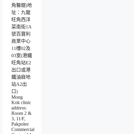
角醫舘)地
址：九龍
旺角西洋
菜南街1A
號百寶利
商業中心
11樓02及
03室(港鐵
旺角站E2
出口或港
鐵油麻地
站A2出
口)
Mong
Kok clinic
address:
Room 2 &
3, 11/F,
Pakpolee
Commercial