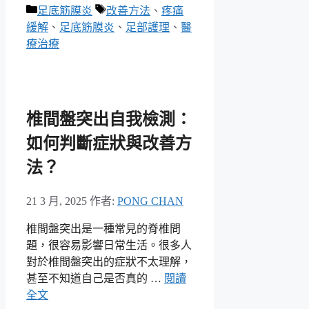
分
標
足底筋膜炎
改善方法
、
疼痛
類
籤
緩解
、
足底筋膜炎
、
足部護理
、
醫
療治療
椎間盤突出自我檢測：
如何判斷症狀與改善方
法？
21 3 月, 2025
作者:
PONG CHAN
椎間盤突出是一種常見的脊椎問
題，很容易影響日常生活。很多人
對於椎間盤突出的症狀不太理解，
甚至不知道自己是否真的 …
閱讀
全文