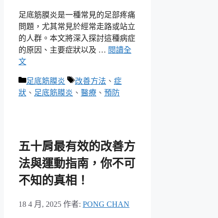
足底筋膜炎是一種常見的足部疼痛
問題，尤其常見於經常走路或站立
的人群。本文將深入探討這種病症
的原因、主要症狀以及 …
閱讀全
文
分
標
足底筋膜炎
改善方法
、
症
類
籤
狀
、
足底筋膜炎
、
醫療
、
預防
五十肩最有效的改善方
法與運動指南，你不可
不知的真相！
18 4 月, 2025
作者:
PONG CHAN