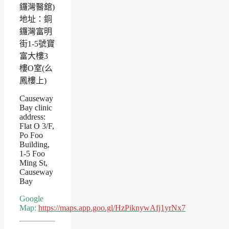
鑼灣醫舘)
地址：銅
鑼灣富明
街1-5號寶
富大樓3
樓O室(么
鳳樓上)
Causeway
Bay clinic
address:
Flat O 3/F,
Po Foo
Building,
1-5 Foo
Ming St,
Causeway
Bay
Google
Map:
https://maps.app.goo.gl/HzPiknywAfj1yrNx7