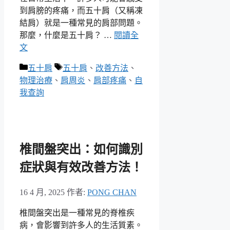
到肩膀的疼痛，而五十肩（又稱凍
結肩）就是一種常見的肩部問題。
那麼，什麼是五十肩？ …
閱讀全
文
分
標
五十肩
五十肩
、
改善方法
、
類
籤
物理治療
、
肩周炎
、
肩部疼痛
、
自
我查詢
椎間盤突出：如何識別
症狀與有效改善方法！
16 4 月, 2025
作者:
PONG CHAN
椎間盤突出是一種常見的脊椎疾
病，會影響到許多人的生活質素。