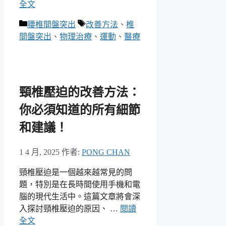
全文
分
標
腰椎間盤突出
改善方法
、
椎
類
籤
間盤突出
、
物理治療
、
運動
、
醫療
頸椎壓迫的改善方法：
你必須知道的所有細節
和建議！
1 4 月, 2025
作者:
PONG CHAN
頸椎壓迫是一個越來越常見的問
題，特別是在長時間使用手機和電
腦的現代生活中。這篇文章將會深
入探討頸椎壓迫的原因、 …
閱讀
全文