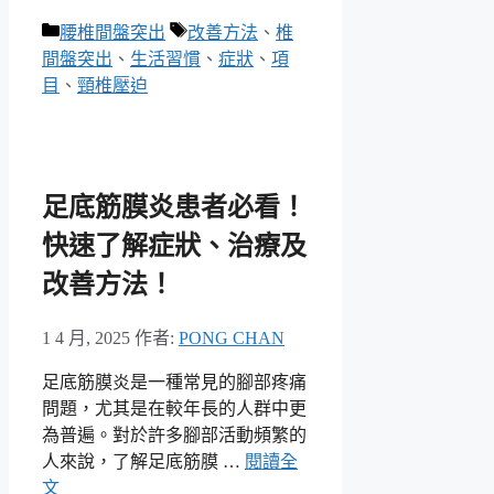
分
標
腰椎間盤突出
改善方法
、
椎
類
籤
間盤突出
、
生活習慣
、
症狀
、
項
目
、
頸椎壓迫
足底筋膜炎患者必看！
快速了解症狀、治療及
改善方法！
1 4 月, 2025
作者:
PONG CHAN
足底筋膜炎是一種常見的腳部疼痛
問題，尤其是在較年長的人群中更
為普遍。對於許多腳部活動頻繁的
人來說，了解足底筋膜 …
閱讀全
文