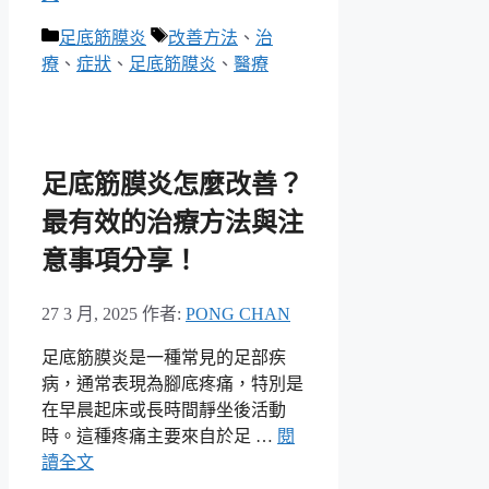
分
標
足底筋膜炎
改善方法
、
治
類
籤
療
、
症狀
、
足底筋膜炎
、
醫療
足底筋膜炎怎麼改善？
最有效的治療方法與注
意事項分享！
27 3 月, 2025
作者:
PONG CHAN
足底筋膜炎是一種常見的足部疾
病，通常表現為腳底疼痛，特別是
在早晨起床或長時間靜坐後活動
時。這種疼痛主要來自於足 …
閱
讀全文