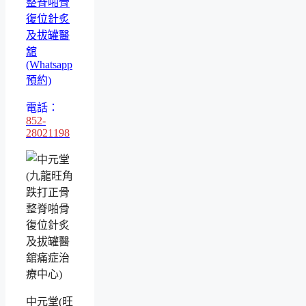
整脊啪骨
復位針炙
及拔罐醫
舘
(Whatsapp
預約)
電話：
852-
28021198
中元堂(旺