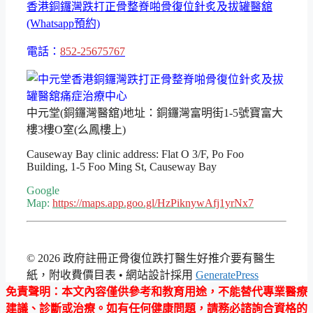
香港銅鑼灣跌打正骨整脊啪骨復位針炙及拔罐醫舘
(Whatsapp預約)
電話：
852-25675767
中元堂(銅鑼灣醫舘)地址：銅鑼灣富明街1-5號寶富大
樓3樓O室(么鳳樓上)
Causeway Bay clinic address: Flat O 3/F, Po Foo
Building, 1-5 Foo Ming St, Causeway Bay
Google
Map:
https://maps.app.goo.gl/HzPiknywAfj1yrNx7
© 2026 政府註冊正骨復位跌打醫生好推介要有醫生
紙，附收費價目表
• 網站設計採用
GeneratePress
免責聲明
：本文內容僅供參考和教育用途，不能替代專業醫療
建議、診斷或治療。如有任何健康問題，請務必諮詢合資格的