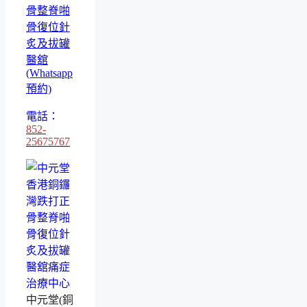
骨整脊啪
骨復位針
炙及拔罐
醫舘
(Whatsapp
預約)
電話：
852-
25675767
中元堂(銅