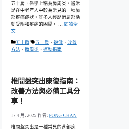
五十肩，醫學上稱為肩周炎，通常
是在中老年人中較為常見的一種肩
部疼痛症狀。許多人經歷過肩部活
動受限和疼痛的困擾， …
閱讀全
文
分
標
五十肩
五十肩
、
復健
、
改善
類
籤
方法
、
肩周炎
、
運動指南
椎間盤突出康復指南：
改善方法與必備工具分
享！
17 4 月, 2025
作者:
PONG CHAN
椎間盤突出是一種常見的背部疾