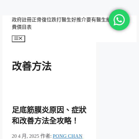
跳
政府註冊正骨復位跌打醫生好推介要有醫生紙，附收
至
費價目表
主
選
要
單
內
容
改善方法
足底筋膜炎原因、症狀
和改善方法全攻略！
20 4 月, 2025
作者:
PONG CHAN