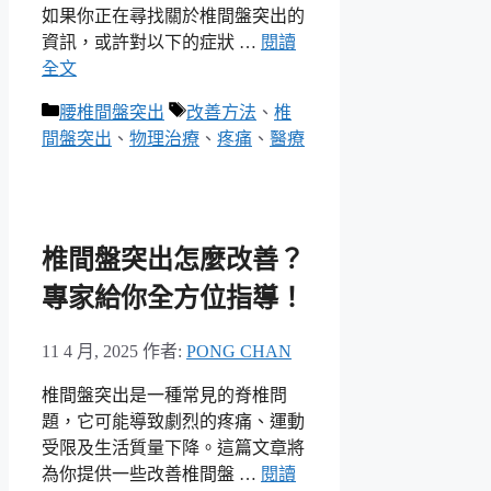
如果你正在尋找關於椎間盤突出的
資訊，或許對以下的症狀 …
閱讀
全文
分
標
腰椎間盤突出
改善方法
、
椎
類
籤
間盤突出
、
物理治療
、
疼痛
、
醫療
椎間盤突出怎麼改善？
專家給你全方位指導！
11 4 月, 2025
作者:
PONG CHAN
椎間盤突出是一種常見的脊椎問
題，它可能導致劇烈的疼痛、運動
受限及生活質量下降。這篇文章將
為你提供一些改善椎間盤 …
閱讀