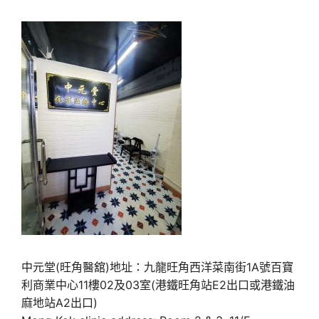
中元堂(旺角醫舘)地址：九龍旺角西洋菜南街1A號百寶
利商業中心11樓02及03室(港鐵旺角站E2出口或港鐵油
麻地站A2出口)