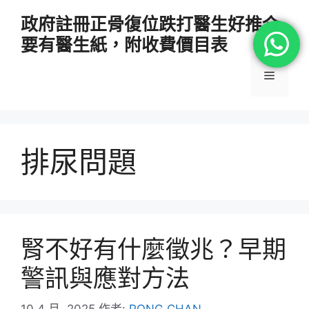
跳
政府註冊正骨復位跌打醫生好推介
至
要有醫生紙，附收費價目表
主
要
選
內
容
單
排尿問題
腎不好有什麼徵兆？早期
警訊與應對方法
10 4 月, 2025
作者:
PONG CHAN