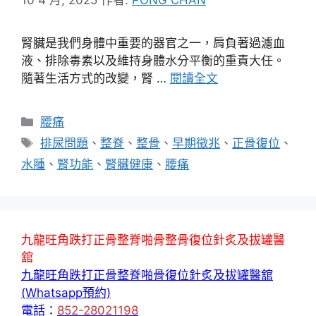
腎臟是我們身體中重要的器官之一，肩負著過濾血
液、排除毒素以及維持身體水分平衡的重責大任。
隨著生活方式的改變，腎 …
閱讀全文
分
腰痛
類
標
排尿問題
、
整脊
、
整骨
、
早期徵兆
、
正骨復位
、
籤
水腫
、
腎功能
、
腎臟健康
、
腰痛
九龍旺角跌打正骨整脊啪骨整骨復位針炙及拔罐醫
舘
九龍旺角跌打正骨整脊啪骨復位針炙及拔罐醫舘
(Whatsapp預約)
電話：
852-28021198