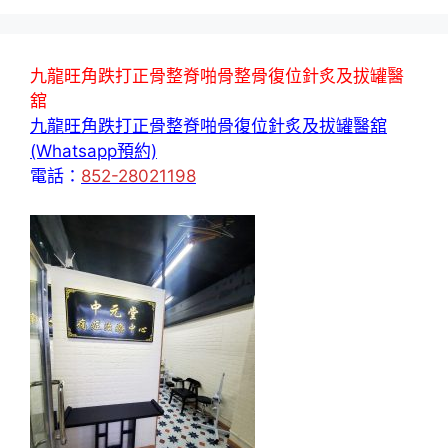
九龍旺角跌打正骨整脊啪骨整骨復位針炙及拔罐醫
舘
九龍旺角跌打正骨整脊啪骨復位針炙及拔罐醫舘
(Whatsapp預約)
電話：
852-28021198