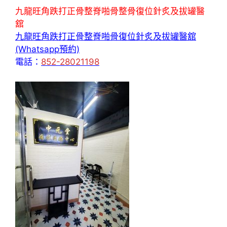
九龍旺角跌打正骨整脊啪骨整骨復位針炙及拔罐醫
舘
九龍旺角跌打正骨整脊啪骨復位針炙及拔罐醫舘
(Whatsapp預約)
電話：
852-28021198