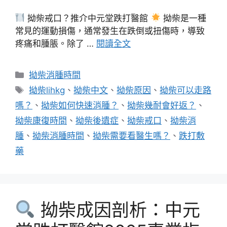
拗柴戒口？推介中元堂跌打醫館
拗柴是一種
常見的運動損傷，通常發生在跌倒或扭傷時，導致
疼痛和腫脹。除了 …
閱讀全文
分
拗柴消腫時間
類
標
拗柴lihkg
、
拗柴中文
、
拗柴原因
、
拗柴可以走路
籤
嗎？
、
拗柴如何快速消腫？
、
拗柴幾耐會好返？
、
拗柴康復時間
、
拗柴後遺症
、
拗柴戒口
、
拗柴消
腫
、
拗柴消腫時間
、
拗柴需要看醫生嗎？
、
跌打敷
藥
拗柴成因剖析：中元