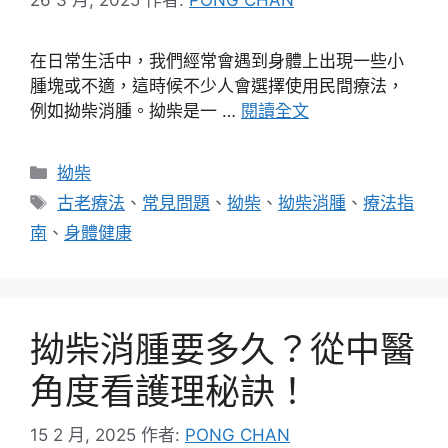
在日常生活中，我們經常會遇到身體上出現一些小
腫塊或不適，這時候不少人會選擇使用民間療法，
例如拗柴消腫。拗柴是一 …
閱讀全文
分
拗柴
類
標
古老療法
、
常見問題
、
拗柴
、
拗柴消腫
、
療法指
籤
南
、
身體健康
拗柴消腫要多久？從中醫
角度看護理秘訣！
15 2 月, 2025
作者:
PONG CHAN