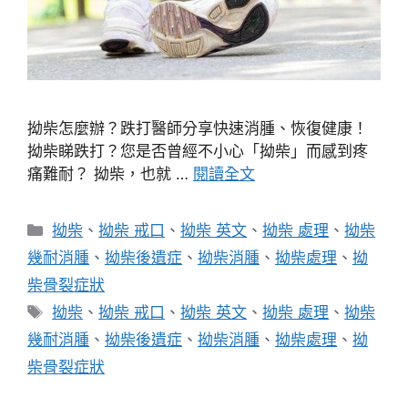
拗柴怎麼辦？跌打醫師分享快速消腫、恢復健康！
拗柴睇跌打？您是否曾經不小心「拗柴」而感到疼
痛難耐？ 拗柴，也就 …
閱讀全文
分
拗柴
、
拗柴 戒口
、
拗柴 英文
、
拗柴 處理
、
拗柴
類
幾耐消腫
、
拗柴後遺症
、
拗柴消腫
、
拗柴處理
、
拗
柴骨裂症狀
標
拗柴
、
拗柴 戒口
、
拗柴 英文
、
拗柴 處理
、
拗柴
籤
幾耐消腫
、
拗柴後遺症
、
拗柴消腫
、
拗柴處理
、
拗
柴骨裂症狀