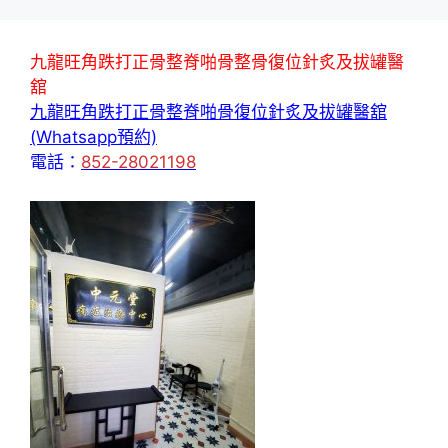
九龍旺角跌打正骨整脊啪骨整骨復位針炙及拔罐醫
舘
九龍旺角跌打正骨整脊啪骨復位針炙及拔罐醫舘
(Whatsapp預約)
電話：
852-28021198