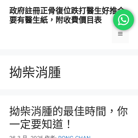
跳
政府註冊正骨復位跌打醫生好推介
至
要有醫生紙，附收費價目表
主
要
選
內
容
單
拗柴消腫
拗柴消腫的最佳時間，你
一定要知道！
26 3 月, 2025
作者:
PONG CHAN