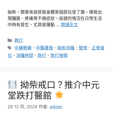
拗柴，簡單來說就是身體某個部位受了傷，導致出
現腫脹、疼痛等不適症狀。這樣的情況在日常生活
中時有發生，尤其是運動 …
閱讀全文
分
跌打
類
標
中藥敷藥
、
中醫護理
、
拗柴消腫
、
整脊
、
正骨復
籤
位
、
消腫時間
、
跌打
、
跌打損傷
拗柴戒口？推介中元
堂跌打醫館
29 12 月, 2024
作者:
admin