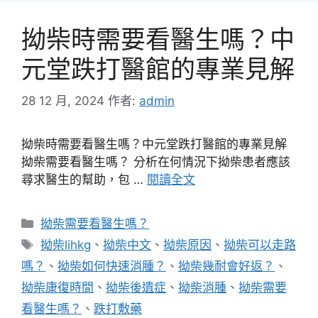
拗柴時需要看醫生嗎？中
元堂跌打醫館的專業見解
28 12 月, 2024
作者:
admin
拗柴時需要看醫生嗎？中元堂跌打醫館的專業見解
拗柴需要看醫生嗎？ 分析在何情況下拗柴患者應該
尋求醫生的幫助，包 …
閱讀全文
分
拗柴需要看醫生嗎？
類
標
拗柴lihkg
、
拗柴中文
、
拗柴原因
、
拗柴可以走路
籤
嗎？
、
拗柴如何快速消腫？
、
拗柴幾耐會好返？
、
拗柴康復時間
、
拗柴後遺症
、
拗柴消腫
、
拗柴需要
看醫生嗎？
、
跌打敷藥