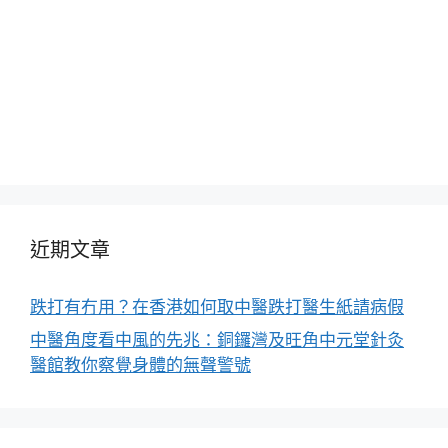
近期文章
跌打有冇用？在香港如何取中醫跌打醫生紙請病假
中醫角度看中風的先兆：銅鑼灣及旺角中元堂針灸
醫館教你察覺身體的無聲警號