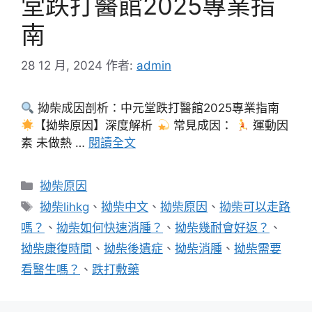
堂跌打醫館2025專業指
南
28 12 月, 2024
作者:
admin
拗柴成因剖析：中元堂跌打醫館2025專業指南
【拗柴原因】深度解析
常見成因：
運動因
素 未做熱 …
閱讀全文
分
拗柴原因
類
標
拗柴lihkg
、
拗柴中文
、
拗柴原因
、
拗柴可以走路
籤
嗎？
、
拗柴如何快速消腫？
、
拗柴幾耐會好返？
、
拗柴康復時間
、
拗柴後遺症
、
拗柴消腫
、
拗柴需要
看醫生嗎？
、
跌打敷藥