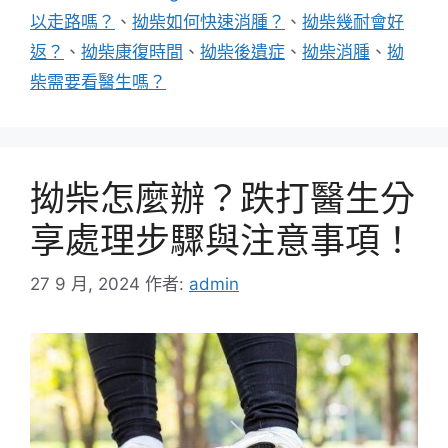
籤
以走路嗎？
、
拗柴如何快速消腫？
、
拗柴幾耐會好
返？
、
拗柴康復時間
、
拗柴後遺症
、
拗柴消腫
、
拗
柴需要看醫生嗎？
拗柴怎麼辦？跌打醫生分
享處理步驟與注意事項！
27 9 月, 2024
作者:
admin