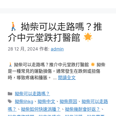
拗柴可以走路嗎？推
介中元堂跌打醫館
28 12 月, 2024
作者:
admin
拗柴可以走路嗎？推介中元堂跌打醫館
拗柴
是一種常見的運動損傷，通常發生在跌倒或扭傷
時，導致疼痛和腫脹。 …
閱讀全文
分
拗柴可以走路嗎？
類
標
拗柴lihkg
、
拗柴中文
、
拗柴原因
、
拗柴可以走路
籤
嗎？
、
拗柴如何快速消腫？
、
拗柴幾耐會好返？
、