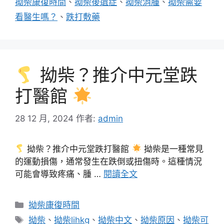
拗柴康復時間
、
拗柴後遺症
、
拗柴消腫
、
拗柴需要
看醫生嗎？
、
跌打敷藥
拗柴？推介中元堂跌
打醫館
28 12 月, 2024
作者:
admin
拗柴？推介中元堂跌打醫館
拗柴是一種常見
的運動損傷，通常發生在跌倒或扭傷時。這種情況
可能會導致疼痛、腫 …
閱讀全文
分
拗柴康復時間
類
標
拗柴
、
拗柴lihkg
、
拗柴中文
、
拗柴原因
、
拗柴可