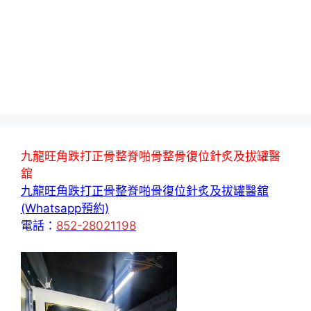
九龍旺角跌打正骨整脊啪骨整骨復位針炙及拔罐醫
舘
九龍旺角跌打正骨整脊啪骨復位針炙及拔罐醫舘
(Whatsapp預約)
電話：
852-28021198