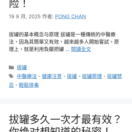
险！
19 9 月, 2025
作者:
PONG CHAN
拔罐的基本概念与原理 拔罐是一種傳統的中醫療
法，因為其簡單又有效，越來越多人開始嘗試。原
理上，就是利用負壓把罐 …
閱讀全文
分
拔罐
類
標
中醫療法
、
健康注意
、
拔罐
、
拔罐原理
、
拔罐禁
籤
忌
、
輕鬆排毒
拔罐多久一次才最有效？
你绝对想知道的秘密！