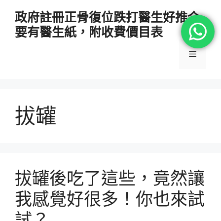
跳
政府註冊正骨復位跌打醫生好推介
至
要有醫生紙，附收費價目表
主
要
選
內
容
單
拔罐
拔罐後吃了這些，竟然讓
我感覺好很多！你也來試
試？