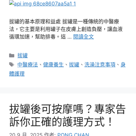
拔罐的基本原理和益處 拔罐是一種傳統的中醫療
法，它主要是利用罐子在皮膚上創造負壓，讓血液
循環加速，幫助排毒。這 …
閱讀全文
分
拔罐
類
標
中醫療法
、
健康養生
、
拔罐
、
洗澡注意事項
、
身
籤
體護理
拔罐後可按摩嗎？專家告
訴你正確的護理方式！
20 9 月, 2025
作者:
PONG CHAN