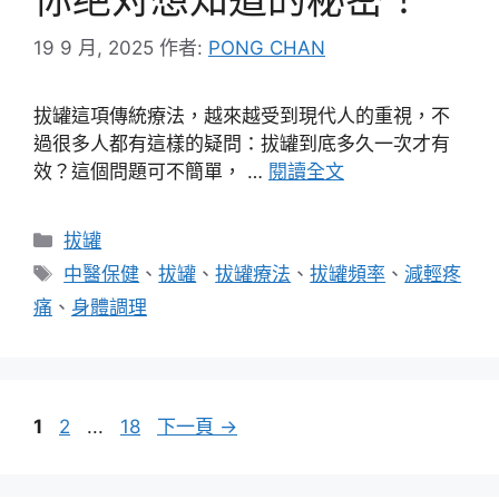
19 9 月, 2025
作者:
PONG CHAN
拔罐這項傳統療法，越來越受到現代人的重視，不
過很多人都有這樣的疑問：拔罐到底多久一次才有
效？這個問題可不簡單， …
閱讀全文
分
拔罐
類
標
中醫保健
、
拔罐
、
拔罐療法
、
拔罐頻率
、
減輕疼
籤
痛
、
身體調理
頁
頁
頁
1
2
...
18
下一頁
→
面
面
面