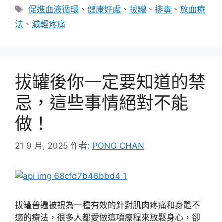
類
標
促進血液循環
、
健康好處
、
拔罐
、
排毒
、
放血療
籤
法
、
減輕疼痛
拔罐後你一定要知道的禁
忌，這些事情絕對不能
做！
21 9 月, 2025
作者:
PONG CHAN
拔罐普遍被視為一種有效的針對肌肉疼痛和身體不
適的療法，很多人都愛做這項療程來放鬆身心，卻