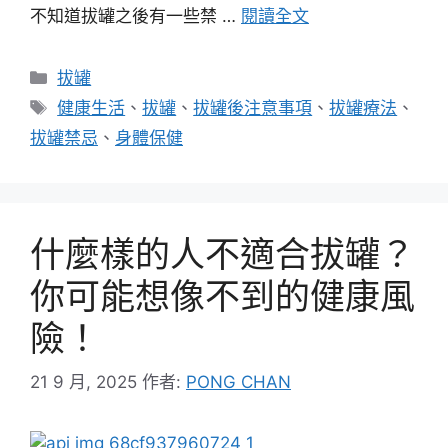
不知道拔罐之後有一些禁 …
閱讀全文
分
拔罐
類
標
健康生活
、
拔罐
、
拔罐後注意事項
、
拔罐療法
、
籤
拔罐禁忌
、
身體保健
什麼樣的人不適合拔罐？
你可能想像不到的健康風
險！
21 9 月, 2025
作者:
PONG CHAN