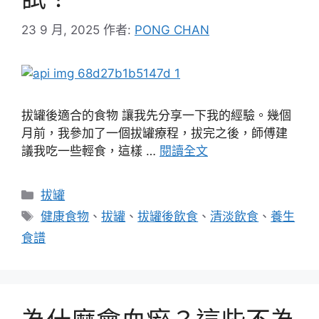
23 9 月, 2025
作者:
PONG CHAN
拔罐後適合的食物 讓我先分享一下我的經驗。幾個
月前，我參加了一個拔罐療程，拔完之後，師傅建
議我吃一些輕食，這樣 …
閱讀全文
分
拔罐
類
標
健康食物
、
拔罐
、
拔罐後飲食
、
清淡飲食
、
養生
籤
食譜