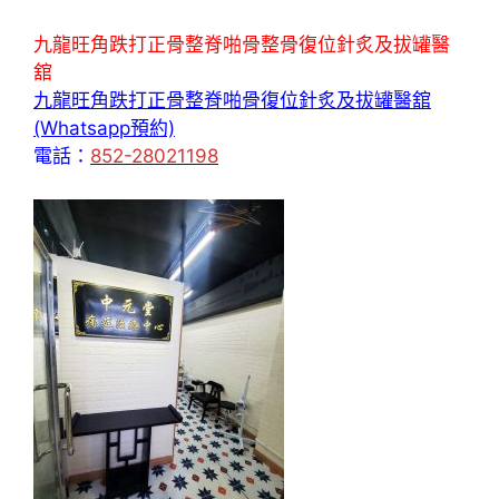
九龍旺角跌打正骨整脊啪骨整骨復位針炙及拔罐醫
舘
九龍旺角跌打正骨整脊啪骨復位針炙及拔罐醫舘
(Whatsapp預約)
電話：
852-28021198