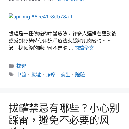
拔罐是一種傳統的中醫療法，許多人選擇在運動後
或感到疲勞時使用這種療法來緩解肌肉緊張。不
過，拔罐後的護理可不是隨 …
閱讀全文
分
拔罐
類
標
中醫
、
拔罐
、
按摩
、
養生
、
體驗
籤
拔罐禁忌有哪些？小心别
踩雷，避免不必要的风