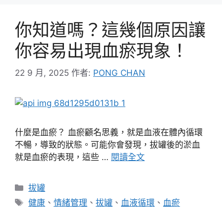
你知道嗎？這幾個原因讓
你容易出現血瘀現象！
22 9 月, 2025
作者:
PONG CHAN
什麼是血瘀？ 血瘀顧名思義，就是血液在體內循環
不暢，導致的狀態。可能你會發現，拔罐後的淤血
就是血瘀的表現，這些 …
閱讀全文
分
拔罐
類
標
健康
、
情緒管理
、
拔罐
、
血液循環
、
血瘀
籤