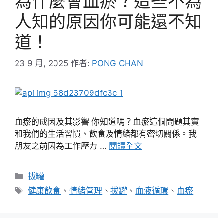
為什麼會血瘀？這些不為
人知的原因你可能還不知
道！
23 9 月, 2025
作者:
PONG CHAN
血瘀的成因及其影響 你知道嗎？血瘀這個問題其實
和我們的生活習慣、飲食及情緒都有密切關係。我
朋友之前因為工作壓力 …
閱讀全文
分
拔罐
類
標
健康飲食
、
情緒管理
、
拔罐
、
血液循環
、
血瘀
籤