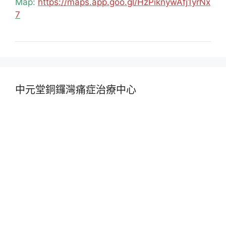
Map:
https://maps.app.goo.gl/HzPiknywAfj1yrNx
7
中元堂銅鑼灣痛症治療中心