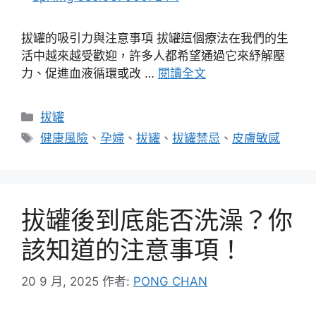
拔罐的吸引力與注意事項 拔罐這個療法在我們的生
活中越來越受歡迎，許多人都希望通過它來紓解壓
力、促進血液循環或改 …
閱讀全文
分
拔罐
類
標
健康風險
、
孕婦
、
拔罐
、
拔罐禁忌
、
皮膚敏感
籤
拔罐後到底能否洗澡？你
該知道的注意事項！
20 9 月, 2025
作者:
PONG CHAN