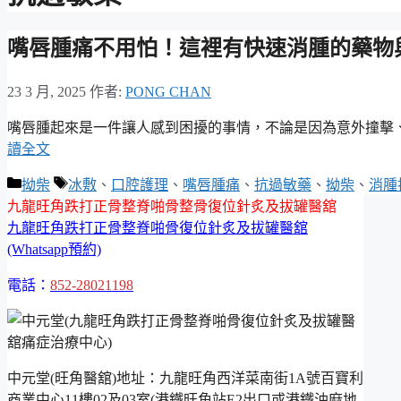
嘴唇腫痛不用怕！這裡有快速消腫的藥物
23 3 月, 2025
作者:
PONG CHAN
嘴唇腫起來是一件讓人感到困擾的事情，不論是因為意外撞擊
讀全文
分
標
拗柴
冰敷
、
口腔護理
、
嘴唇腫痛
、
抗過敏藥
、
拗柴
、
消腫
類
籤
九龍旺角跌打正骨整脊啪骨整骨復位針炙及拔罐醫舘
九龍旺角跌打正骨整脊啪骨復位針炙及拔罐醫舘
(Whatsapp預約)
電話：
852-28021198
中元堂(旺角醫舘)地址：九龍旺角西洋菜南街1A號百寶利
商業中心11樓02及03室(港鐵旺角站E2出口或港鐵油麻地