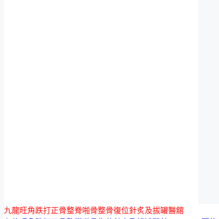
九龍旺角跌打正骨整脊啪骨整骨復位針炙及拔罐醫舘