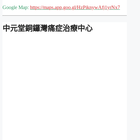
Google Map:
https://maps.app.goo.gl/HzPiknywAfj1yrNx7
中元堂銅鑼灣痛症治療中心