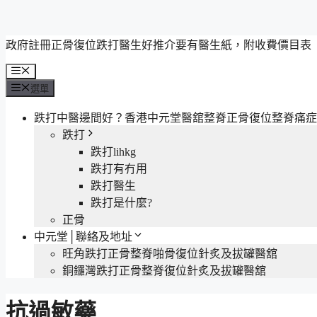
跳
政府註冊正骨復位跌打醫生好推介要有醫生紙，附收費價目表
至
選
主
單
選單
要
內
跌打中醫邊間好？香港中元堂醫舘整脊正骨復位整脊痛症
容
跌打
跌打lihkg
跌打有冇用
跌打醫生
跌打是什麼?
正骨
中元堂│聯絡及地址
旺角跌打正骨整脊啪骨復位針炙及拔罐醫舘
銅鑼灣跌打正骨整脊復位針炙及拔罐醫舘
抗過敏藥