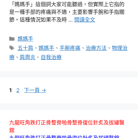
「媽媽手」這個詞大家可能聽過，但實際上它指的
是一種手部的疼痛與不適，主要影響手腕和手指關
節。這種情況如果不及時 …
閱讀全文
分
媽媽手
類
標
五十肩
、
媽媽手
、
手腕疼痛
、
治療方法
、
物理治
籤
療
、
肩周炎
、
自我治療
頁
頁
1
2
下一頁
→
面
面
九龍旺角跌打正骨整脊啪骨整骨復位針炙及拔罐醫
舘