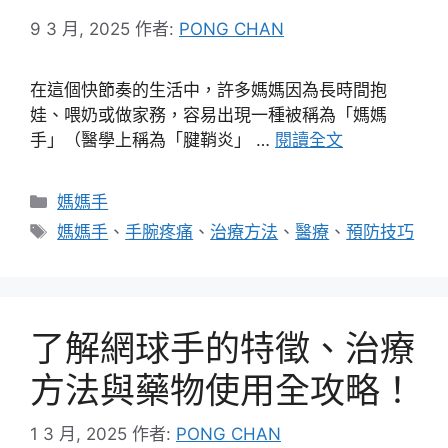
9 3 月, 2025
作者:
PONG CHAN
在這個快節奏的生活中，許多媽媽因為長時間抱
娃、喂奶或做家務，容易出現一種被稱為「媽媽
手」（醫學上稱為「腱鞘炎」 …
閱讀全文
分
媽媽手
類
標
媽媽手
、
手腕疼痛
、
治療方法
、
醫療
、
預防技巧
籤
了解網球手的特徵、治療
方法與藥物使用全攻略！
1 3 月, 2025
作者:
PONG CHAN