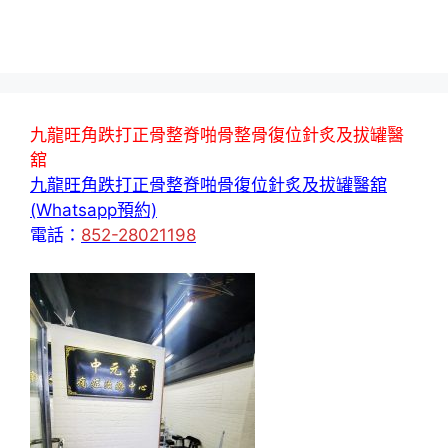
九龍旺角跌打正骨整脊啪骨整骨復位針炙及拔罐醫
舘
九龍旺角跌打正骨整脊啪骨復位針炙及拔罐醫舘
(Whatsapp預約)
電話：
852-28021198