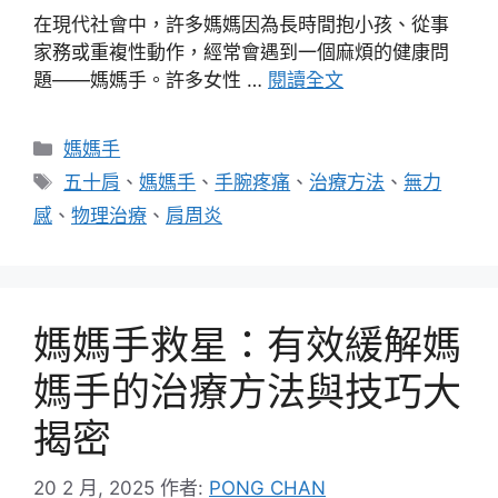
在現代社會中，許多媽媽因為長時間抱小孩、從事
家務或重複性動作，經常會遇到一個麻煩的健康問
題——媽媽手。許多女性 …
閱讀全文
分
媽媽手
類
標
五十肩
、
媽媽手
、
手腕疼痛
、
治療方法
、
無力
籤
感
、
物理治療
、
肩周炎
媽媽手救星：有效緩解媽
媽手的治療方法與技巧大
揭密
20 2 月, 2025
作者:
PONG CHAN