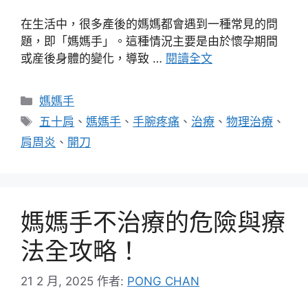
在生活中，很多產後的媽媽都會遇到一種常見的問
題，即「媽媽手」。這種情況主要是由於懷孕期間
或産後身體的變化，導致 …
閱讀全文
分
媽媽手
類
標
五十肩
、
媽媽手
、
手腕疼痛
、
治療
、
物理治療
、
籤
肩周炎
、
開刀
媽媽手不治療的危險與療
法全攻略！
21 2 月, 2025
作者:
PONG CHAN