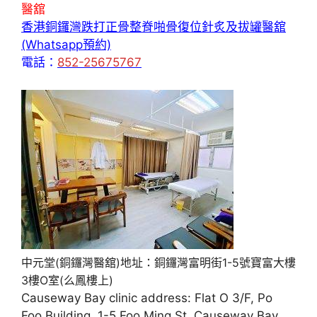
醫舘
香港銅鑼灣跌打正骨整脊啪骨復位針炙及拔罐醫舘
(Whatsapp預約)
電話：
852-25675767
中元堂(銅鑼灣醫舘)地址：銅鑼灣富明街1-5號寶富大樓
3樓O室(么鳳樓上)
Causeway Bay clinic address: Flat O 3/F, Po
Foo Building, 1-5 Foo Ming St, Causeway Bay