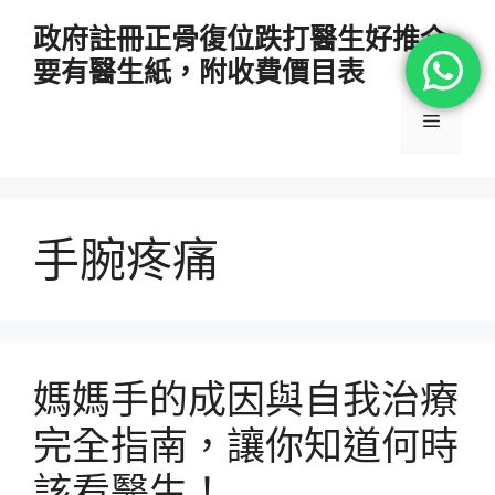
跳
政府註冊正骨復位跌打醫生好推介
至
要有醫生紙，附收費價目表
主
要
選
內
容
單
手腕疼痛
媽媽手的成因與自我治療
完全指南，讓你知道何時
該看醫生！