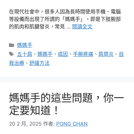
在現代社會中，很多人因為長時間使用手機、電腦
等設備而出現了所謂的「媽媽手」，即是下肢腕部
的肌肉和肌腱發炎，常見 …
閱讀全文
分
媽媽手
類
標
五十肩
、
媽媽手
、
成因
、
手腕疼痛
、
肩周炎
、
自
籤
我治療
、
舒緩方法
媽媽手的這些問題，你一
定要知道！
20 2 月, 2025
作者:
PONG CHAN