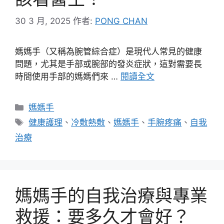
30 3 月, 2025
作者:
PONG CHAN
媽媽手（又稱為腕管綜合症）是現代人常見的健康
問題，尤其是手部或腕部的發炎症狀，這對需要長
時間使用手部的媽媽們來 …
閱讀全文
分
媽媽手
類
標
健康護理
、
冷敷熱敷
、
媽媽手
、
手腕疼痛
、
自我
籤
治療
媽媽手的自我治療與專業
救援：要多久才會好？