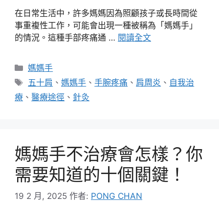
在日常生活中，許多媽媽因為照顧孩子或長時間從
事重複性工作，可能會出現一種被稱為「媽媽手」
的情況。這種手部疼痛通 …
閱讀全文
分
媽媽手
類
標
五十肩
、
媽媽手
、
手腕疼痛
、
肩周炎
、
自我治
籤
療
、
醫療途徑
、
針灸
媽媽手不治療會怎樣？你
需要知道的十個關鍵！
19 2 月, 2025
作者:
PONG CHAN