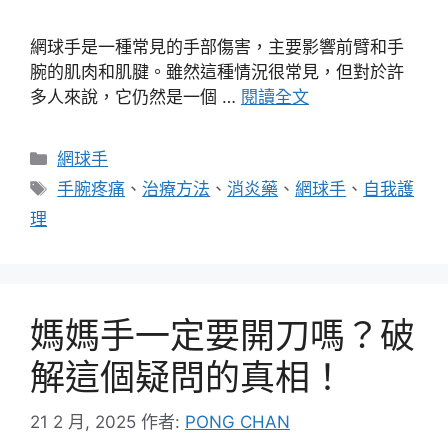
網球手是一種常見的手部傷害，主要影響前臂和手
腕的肌肉和肌腱。雖然這種情況很常見，但對於許
多人來說，它仍然是一個 …
閱讀全文
分
網球手
類
標
手腕疼痛
、
治療方法
、
消炎藥
、
網球手
、
自我護
籤
理
媽媽手一定要開刀嗎？破
解這個疑問的真相！
21 2 月, 2025
作者:
PONG CHAN