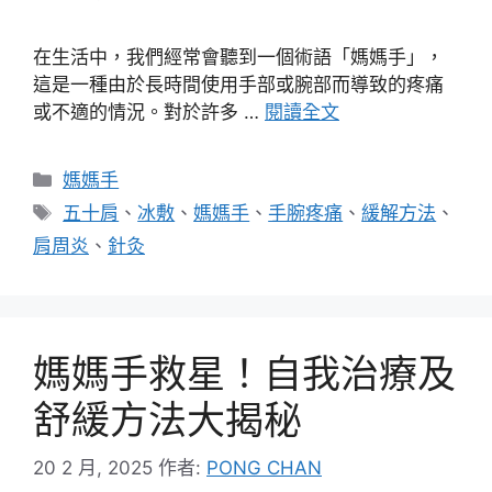
在生活中，我們經常會聽到一個術語「媽媽手」，
這是一種由於長時間使用手部或腕部而導致的疼痛
或不適的情況。對於許多 …
閱讀全文
分
媽媽手
類
標
五十肩
、
冰敷
、
媽媽手
、
手腕疼痛
、
緩解方法
、
籤
肩周炎
、
針灸
媽媽手救星！自我治療及
舒緩方法大揭秘
20 2 月, 2025
作者:
PONG CHAN