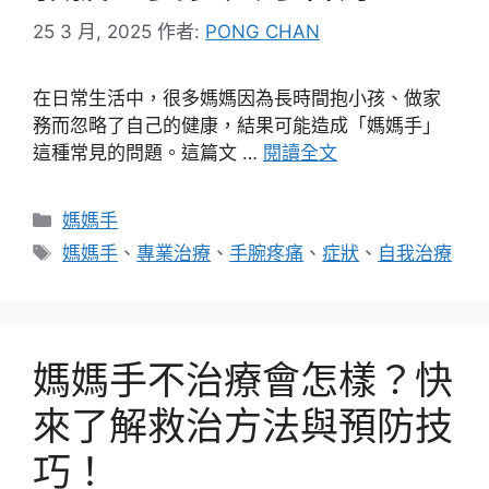
25 3 月, 2025
作者:
PONG CHAN
在日常生活中，很多媽媽因為長時間抱小孩、做家
務而忽略了自己的健康，結果可能造成「媽媽手」
這種常見的問題。這篇文 …
閱讀全文
分
媽媽手
類
標
媽媽手
、
專業治療
、
手腕疼痛
、
症狀
、
自我治療
籤
媽媽手不治療會怎樣？快
來了解救治方法與預防技
巧！