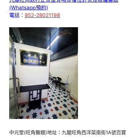
九龍旺角跌打正骨整脊啪骨復位針炙及拔罐醫舘
(Whatsapp預約)
電話：
852-28021198
中元堂(旺角醫舘)地址：九龍旺角西洋菜南街1A號百寶