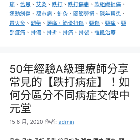
痛
、
舊患
、
艾灸
、
跌打
、
跌打傷患
、
軟組織損傷
、
運勳創傷
、
都市病
、
針灸
、
關節勞損
、
陳年舊患
、
雷火灸
、
韌帶
、
頭痛，筋骨扭傷
、
頸傷
、
頸痛
、
頸
部痠痛
、
骨傷
、
骨折
、
骨痛
、
骨裂
、
髗骶治療
50年經驗A級理療師分享
常見的【跌打病症】！如
何分區分不同病症交俾中
元堂
15 6 月, 2020
作者:
admin