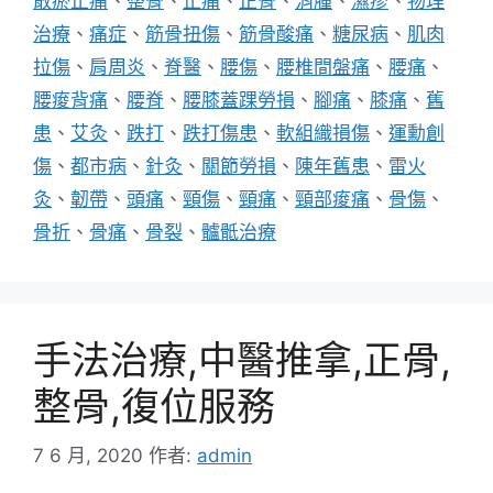
散瘀止痛
、
整骨
、
止痛
、
正骨
、
消腫
、
濕疹
、
物理
治療
、
痛症
、
筋骨扭傷
、
筋骨酸痛
、
糖尿病
、
肌肉
拉傷
、
肩周炎
、
脊醫
、
腰傷
、
腰椎間盤痛
、
腰痛
、
腰痠背痛
、
腰脊
、
腰膝蓋踝勞損
、
腳痛
、
膝痛
、
舊
患
、
艾灸
、
跌打
、
跌打傷患
、
軟組織損傷
、
運勳創
傷
、
都市病
、
針灸
、
關節勞損
、
陳年舊患
、
雷火
灸
、
韌帶
、
頭痛
、
頸傷
、
頸痛
、
頸部痠痛
、
骨傷
、
骨折
、
骨痛
、
骨裂
、
髗骶治療
手法治療,中醫推拿,正骨,
整骨,復位服務
7 6 月, 2020
作者:
admin