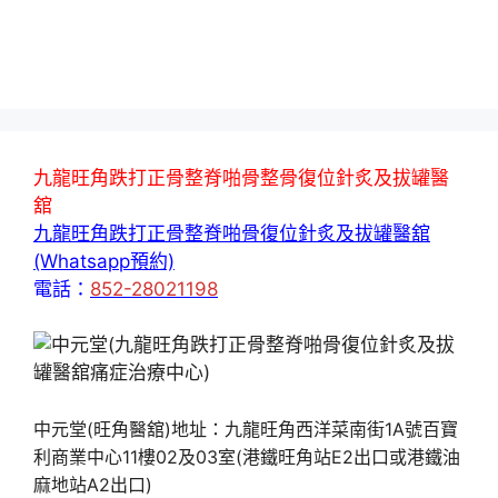
九龍旺角跌打正骨整脊啪骨整骨復位針炙及拔罐醫
舘
九龍旺角跌打正骨整脊啪骨復位針炙及拔罐醫舘
(Whatsapp預約)
電話：
852-28021198
中元堂(旺角醫舘)地址：九龍旺角西洋菜南街1A號百寶
利商業中心11樓02及03室(港鐵旺角站E2出口或港鐵油
麻地站A2出口)