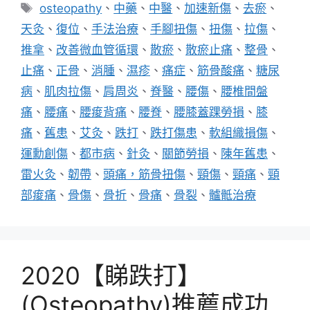
類
標
osteopathy
、
中藥
、
中醫
、
加速新傷
、
去瘀
、
籤
天灸
、
復位
、
手法治療
、
手腳扭傷
、
扭傷
、
拉傷
、
推拿
、
改善微血管循環
、
散瘀
、
散瘀止痛
、
整骨
、
止痛
、
正骨
、
消腫
、
濕疹
、
痛症
、
筋骨酸痛
、
糖尿
病
、
肌肉拉傷
、
肩周炎
、
脊醫
、
腰傷
、
腰椎間盤
痛
、
腰痛
、
腰痠背痛
、
腰脊
、
腰膝蓋踝勞損
、
膝
痛
、
舊患
、
艾灸
、
跌打
、
跌打傷患
、
軟組織損傷
、
運勳創傷
、
都市病
、
針灸
、
關節勞損
、
陳年舊患
、
雷火灸
、
韌帶
、
頭痛，筋骨扭傷
、
頸傷
、
頸痛
、
頸
部痠痛
、
骨傷
、
骨折
、
骨痛
、
骨裂
、
髗骶治療
2020【睇跌打】
(Osteopathy)推薦成功