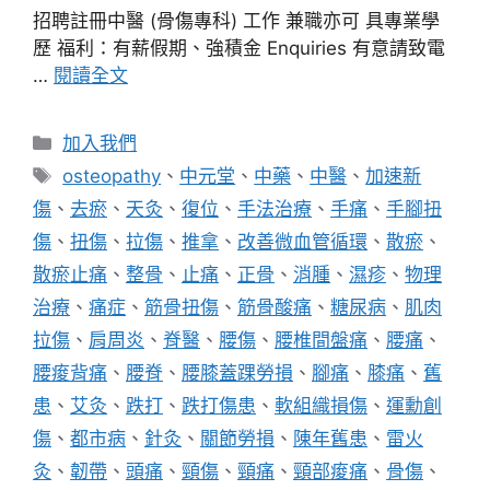
招聘註冊中醫 (骨傷專科) 工作 兼職亦可 具專業學
歷 福利：有薪假期、強積金 Enquiries 有意請致電
…
閱讀全文
分
加入我們
類
標
osteopathy
、
中元堂
、
中藥
、
中醫
、
加速新
籤
傷
、
去瘀
、
天灸
、
復位
、
手法治療
、
手痛
、
手腳扭
傷
、
扭傷
、
拉傷
、
推拿
、
改善微血管循環
、
散瘀
、
散瘀止痛
、
整骨
、
止痛
、
正骨
、
消腫
、
濕疹
、
物理
治療
、
痛症
、
筋骨扭傷
、
筋骨酸痛
、
糖尿病
、
肌肉
拉傷
、
肩周炎
、
脊醫
、
腰傷
、
腰椎間盤痛
、
腰痛
、
腰痠背痛
、
腰脊
、
腰膝蓋踝勞損
、
腳痛
、
膝痛
、
舊
患
、
艾灸
、
跌打
、
跌打傷患
、
軟組織損傷
、
運勳創
傷
、
都市病
、
針灸
、
關節勞損
、
陳年舊患
、
雷火
灸
、
韌帶
、
頭痛
、
頸傷
、
頸痛
、
頸部痠痛
、
骨傷
、