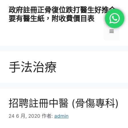
跳
政府註冊正骨復位跌打醫生好推介
至
要有醫生紙，附收費價目表
主
要
選
內
容
單
手法治療
招聘註冊中醫 (骨傷專科)
24 6 月, 2020
作者:
admin