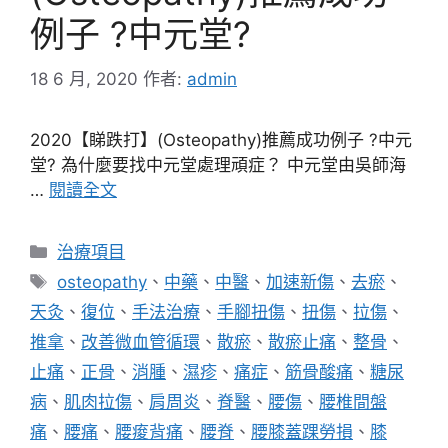
例子 ?中元堂?
18 6 月, 2020
作者:
admin
2020【睇跌打】(Osteopathy)推薦成功例子 ?中元
堂? 為什麼要找中元堂處理頑症？ 中元堂由吳師海
…
閱讀全文
分
治療項目
類
標
osteopathy
、
中藥
、
中醫
、
加速新傷
、
去瘀
、
籤
天灸
、
復位
、
手法治療
、
手腳扭傷
、
扭傷
、
拉傷
、
推拿
、
改善微血管循環
、
散瘀
、
散瘀止痛
、
整骨
、
止痛
、
正骨
、
消腫
、
濕疹
、
痛症
、
筋骨酸痛
、
糖尿
病
、
肌肉拉傷
、
肩周炎
、
脊醫
、
腰傷
、
腰椎間盤
痛
、
腰痛
、
腰痠背痛
、
腰脊
、
腰膝蓋踝勞損
、
膝