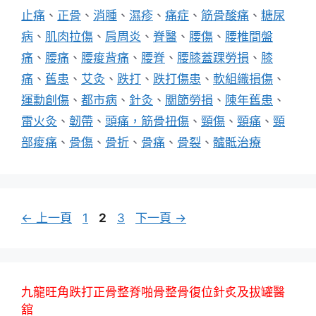
止痛
、
正骨
、
消腫
、
濕疹
、
痛症
、
筋骨酸痛
、
糖尿
病
、
肌肉拉傷
、
肩周炎
、
脊醫
、
腰傷
、
腰椎間盤
痛
、
腰痛
、
腰痠背痛
、
腰脊
、
腰膝蓋踝勞損
、
膝
痛
、
舊患
、
艾灸
、
跌打
、
跌打傷患
、
軟組織損傷
、
運勳創傷
、
都市病
、
針灸
、
關節勞損
、
陳年舊患
、
雷火灸
、
韌帶
、
頭痛，筋骨扭傷
、
頸傷
、
頸痛
、
頸
部痠痛
、
骨傷
、
骨折
、
骨痛
、
骨裂
、
髗骶治療
頁
頁
頁
←
上一頁
1
2
3
下一頁
→
面
面
面
九龍旺角跌打正骨整脊啪骨整骨復位針炙及拔罐醫
舘