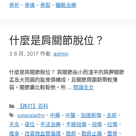
骨折
、
骨痛
、
骨裂
、
髗骶治療
什麼是肩關節脫位？
3 8 月, 2017
作者:
admin
什麼是肩關節脫位？ 肩關節由小而淺平的肩胛關節
盂及大而圓的肱骨頭構成，且關節周圍韌帶較薄
弱，關節囊比較鬆弛。所 …
閱讀全文
分
【跌打】百科
類
標
osteopathy
、
中藥
、
中醫
、
加速新傷
、
去瘀
、
籤
天灸
、
復位
、
手法治療
、
手腳扭傷
、
扭傷
、
拉傷
、
推拿
、
改善微血管循環
、
散瘀
、
散瘀止痛
、
整骨
、