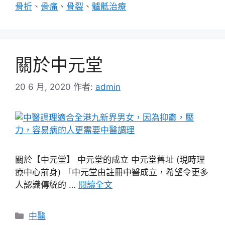
骨折
、
骨痛
、
骨裂
、
髗骶治療
關於中元堂
20 6 月, 2020
作者:
admin
關於【中元堂】 中元堂的成立 中元堂舊址 (現時理
療中心前身) 「中元堂由註冊中醫成立，希望令更多
人認識傳統的 …
閱讀全文
分
中醫