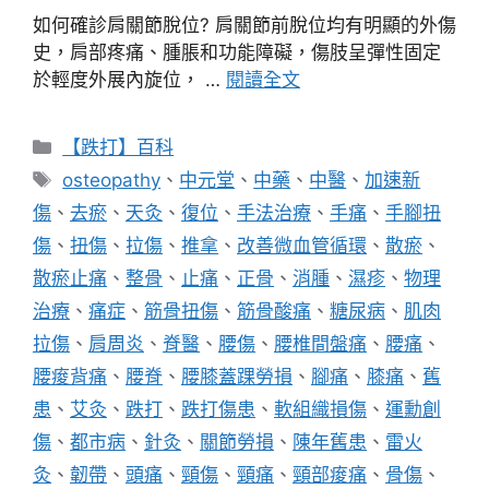
如何確診肩關節脫位? 肩關節前脫位均有明顯的外傷
史，肩部疼痛、腫脹和功能障礙，傷肢呈彈性固定
於輕度外展內旋位， …
閱讀全文
分
【跌打】百科
類
標
osteopathy
、
中元堂
、
中藥
、
中醫
、
加速新
籤
傷
、
去瘀
、
天灸
、
復位
、
手法治療
、
手痛
、
手腳扭
傷
、
扭傷
、
拉傷
、
推拿
、
改善微血管循環
、
散瘀
、
散瘀止痛
、
整骨
、
止痛
、
正骨
、
消腫
、
濕疹
、
物理
治療
、
痛症
、
筋骨扭傷
、
筋骨酸痛
、
糖尿病
、
肌肉
拉傷
、
肩周炎
、
脊醫
、
腰傷
、
腰椎間盤痛
、
腰痛
、
腰痠背痛
、
腰脊
、
腰膝蓋踝勞損
、
腳痛
、
膝痛
、
舊
患
、
艾灸
、
跌打
、
跌打傷患
、
軟組織損傷
、
運勳創
傷
、
都市病
、
針灸
、
關節勞損
、
陳年舊患
、
雷火
灸
、
韌帶
、
頭痛
、
頸傷
、
頸痛
、
頸部痠痛
、
骨傷
、