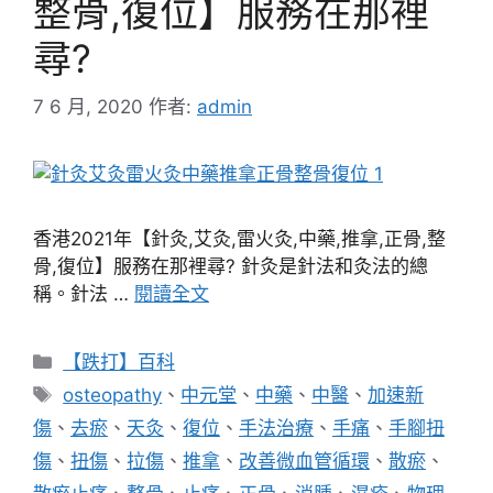
整骨,復位】服務在那裡
尋?
7 6 月, 2020
作者:
admin
香港2021年【針灸,艾灸,雷火灸,中藥,推拿,正骨,整
骨,復位】服務在那裡尋? 針灸是針法和灸法的總
稱。針法 …
閱讀全文
分
【跌打】百科
類
標
osteopathy
、
中元堂
、
中藥
、
中醫
、
加速新
籤
傷
、
去瘀
、
天灸
、
復位
、
手法治療
、
手痛
、
手腳扭
傷
、
扭傷
、
拉傷
、
推拿
、
改善微血管循環
、
散瘀
、