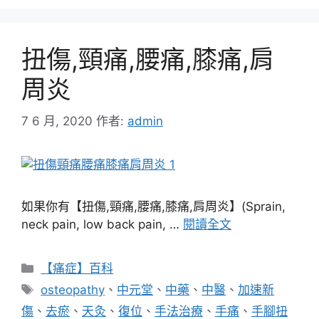
扭傷,頸痛,腰痛,膝痛,肩
周炎
7 6 月, 2020
作者:
admin
如果你有【扭傷,頸痛,腰痛,膝痛,肩周炎】(Sprain,
neck pain, low back pain, …
閱讀全文
分
【痛症】百科
類
標
osteopathy
、
中元堂
、
中藥
、
中醫
、
加速新
籤
傷
、
去瘀
、
天灸
、
復位
、
手法治療
、
手痛
、
手腳扭