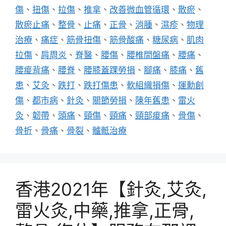
傷
、
扭傷
、
拉傷
、
推拿
、
改善微血管循環
、
散瘀
、
散瘀止痛
、
整骨
、
止痛
、
正骨
、
消腫
、
濕疹
、
物理
治療
、
痛症
、
筋骨扭傷
、
筋骨酸痛
、
糖尿病
、
肌肉
拉傷
、
肩周炎
、
脊醫
、
腰傷
、
腰椎間盤痛
、
腰痛
、
腰痠背痛
、
腰脊
、
腰膝蓋踝勞損
、
腳痛
、
膝痛
、
舊
患
、
艾灸
、
跌打
、
跌打傷患
、
軟組織損傷
、
運勳創
傷
、
都市病
、
針灸
、
關節勞損
、
陳年舊患
、
雷火
灸
、
韌帶
、
頭痛
、
頸傷
、
頸痛
、
頸部痠痛
、
骨傷
、
骨折
、
骨痛
、
骨裂
、
髗骶治療
香港2021年【針灸,艾灸,
雷火灸,中藥,推拿,正骨,