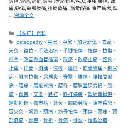
骨傷,骨痛,骨折,骨裂 筋骨扭傷,舊患,腰痛,腰傷, 頸
痛,頸傷,頸部痠痛,腰痠背痛, 筋骨酸痛 陳年舊患,跌
…
閱讀全文
分
【跌打】百科
類
標
osteopathy
、
中藥
、
中醫
、
加速新傷
、
去瘀
、
籤
天灸
、
復位
、
手法治療
、
手腳扭傷
、
扭傷
、
拉傷
、
推拿
、
改善微血管循環
、
散瘀
、
散瘀止痛
、
整骨
、
止痛
、
正骨
、
消腫
、
濕疹
、
痛症
、
筋骨酸痛
、
糖尿
病
、
肌肉拉傷
、
肩周炎
、
脊醫
、
腰傷
、
腰椎間盤
痛
、
腰痛
、
腰痠背痛
、
腰脊
、
腰膝蓋踝勞損
、
膝
痛
、
舊患
、
艾灸
、
跌打
、
跌打傷患
、
軟組織損傷
、
運勳創傷
、
都市病
、
針灸
、
關節勞損
、
陳年舊患
、
雷火灸
、
韌帶
、
頭痛，筋骨扭傷
、
頸傷
、
頸痛
、
頸
部痠痛
、
骨傷
、
骨折
、
骨痛
、
骨裂
、
髗骶治療