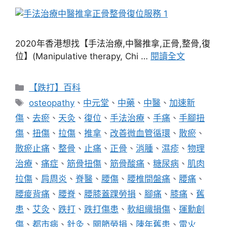
2020年香港想找【手法治療,中醫推拿,正骨,整骨,復
位】(Manipulative therapy, Chi …
閱讀全文
分
【跌打】百科
類
標
osteopathy
、
中元堂
、
中藥
、
中醫
、
加速新
籤
傷
、
去瘀
、
天灸
、
復位
、
手法治療
、
手痛
、
手腳扭
傷
、
扭傷
、
拉傷
、
推拿
、
改善微血管循環
、
散瘀
、
散瘀止痛
、
整骨
、
止痛
、
正骨
、
消腫
、
濕疹
、
物理
治療
、
痛症
、
筋骨扭傷
、
筋骨酸痛
、
糖尿病
、
肌肉
拉傷
、
肩周炎
、
脊醫
、
腰傷
、
腰椎間盤痛
、
腰痛
、
腰痠背痛
、
腰脊
、
腰膝蓋踝勞損
、
腳痛
、
膝痛
、
舊
患
、
艾灸
、
跌打
、
跌打傷患
、
軟組織損傷
、
運勳創
傷
、
都市病
、
針灸
、
關節勞損
、
陳年舊患
、
雷火