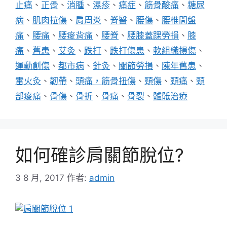
止痛
、
正骨
、
消腫
、
濕疹
、
痛症
、
筋骨酸痛
、
糖尿
病
、
肌肉拉傷
、
肩周炎
、
脊醫
、
腰傷
、
腰椎間盤
痛
、
腰痛
、
腰痠背痛
、
腰脊
、
腰膝蓋踝勞損
、
膝
痛
、
舊患
、
艾灸
、
跌打
、
跌打傷患
、
軟組織損傷
、
運勳創傷
、
都市病
、
針灸
、
關節勞損
、
陳年舊患
、
雷火灸
、
韌帶
、
頭痛，筋骨扭傷
、
頸傷
、
頸痛
、
頸
部痠痛
、
骨傷
、
骨折
、
骨痛
、
骨裂
、
髗骶治療
如何確診肩關節脫位?
3 8 月, 2017
作者:
admin