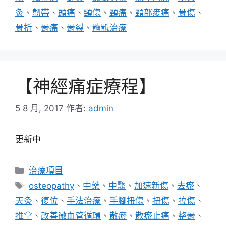
灸
、
韌帶
、
頭痛
、
頸傷
、
頸痛
、
頸部痠痛
、
骨傷
、
骨折
、
骨痛
、
骨裂
、
髗骶治療
【神經痛症療程】
5 8 月, 2017
作者:
admin
更新中
分
治療項目
類
標
osteopathy
、
中藥
、
中醫
、
加速新傷
、
去瘀
、
籤
天灸
、
復位
、
手法治療
、
手腳扭傷
、
扭傷
、
拉傷
、
推拿
、
改善微血管循環
、
散瘀
、
散瘀止痛
、
整骨
、