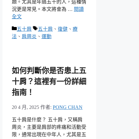
題。尤其是年過五十的人，這種情
況更是常見。本文將會為 …
閱讀
全文
分
標
五十肩
五十肩
、
復健
、
療
類
籤
法
、
肩周炎
、
運動
如何判斷你是否患上五
十肩？這裡有一份詳細
指南！
20 4 月, 2025
作者:
PONG CHAN
五十肩是什麼？ 五十肩，又稱肩
周炎，主要是肩部的疼痛和活動受
限，通常出現在中年人，尤其是五