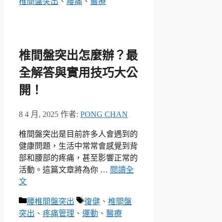
類
籤
椎間盤突出
、
腰痛
、
醫療
椎間盤突出怎麼辦？最
全解答與實用技巧大公
開！
8 4 月, 2025
作者:
PONG CHAN
椎間盤突出是目前許多人會遇到的
健康問題，生活中常常會感覺到背
部和腰部的疼痛，甚至影響正常的
活動。這篇文章將為你 …
閱讀全
文
分
標
腰椎間盤突出
復健
、
椎間盤
類
籤
突出
、
疼痛管理
、
運動
、
醫療