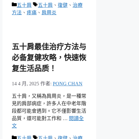
分
標
五十肩
五十肩
、
復健
、
治療
類
籤
方法
、
疼痛
、
肩周炎
五十肩最佳治疗方法与
必备复健攻略，快速恢
复生活品质！
14 4 月, 2025
作者:
PONG CHAN
五十肩，又稱為肩周炎，是一種常
見的肩部病症，許多人在中老年階
段都可能會遇到。它不僅影響生活
品質，還可能對工作和 …
閱讀全
文
分
標
五十肩
五十肩
、
復健
、
治療