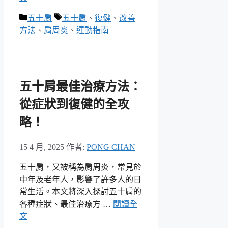
分
標
五十肩
五十肩
、
復健
、
改善
類
籤
方法
、
肩周炎
、
運動指南
五十肩最佳治療方法：
從症狀到復健的全攻
略！
15 4 月, 2025
作者:
PONG CHAN
五十肩，又被稱為肩周炎，常見於
中年及老年人，影響了許多人的日
常生活。本文將深入探討五十肩的
各種症狀、最佳治療方 …
閱讀全
文