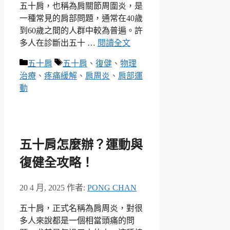
五十肩，也稱為肩關節周圍炎，是
一種常見的肩部問題，通常在40歲
到60歲之間的人群中較為普遍。許
多人在診斷出五十 …
閱讀全文
分
標
五十肩
五十肩
、
復健
、
物理
類
籤
治療
、
疼痛緩解
、
肩周炎
、
肩部運
動
五十肩怎麼辦？運動與
復健全攻略！
20 4 月, 2025
作者:
PONG CHAN
五十肩，正式名稱為肩周炎，對很
多人來說都是一個相當頭痛的問