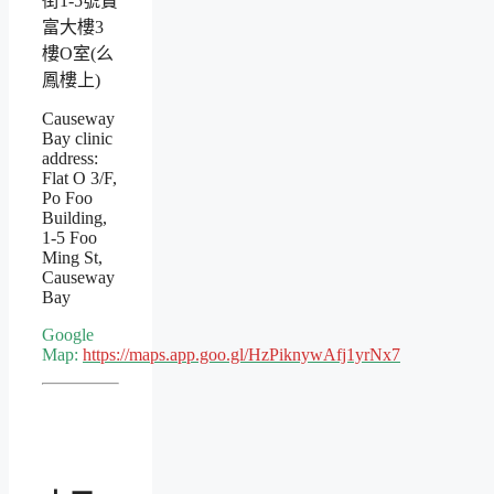
街1-5號寶
富大樓3
樓O室(么
鳳樓上)
Causeway
Bay clinic
address:
Flat O 3/F,
Po Foo
Building,
1-5 Foo
Ming St,
Causeway
Bay
Google
Map:
https://maps.app.goo.gl/HzPiknywAfj1yrNx7