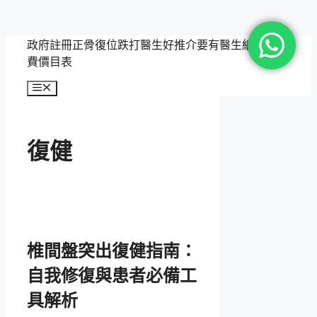
跳
政府註冊正骨復位跌打醫生好推介要有醫生紙，附收
至
費價目表
主
選
要
單
內
容
復健
椎間盤突出復健指南：
自我修復與患者必備工
具解析