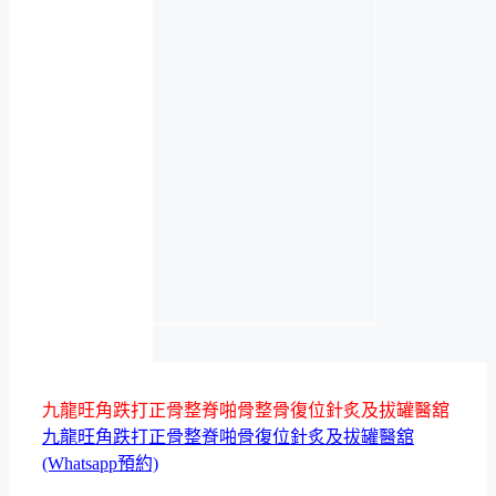
九龍旺角跌打正骨整脊啪骨整骨復位針炙及拔罐醫舘
九龍旺角跌打正骨整脊啪骨復位針炙及拔罐醫舘
(Whatsapp預約)