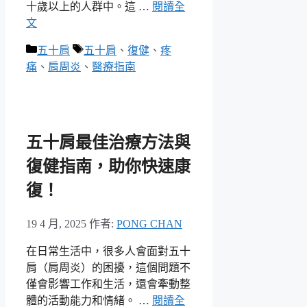
十歲以上的人群中。這 …
閱讀全
文
分
標
五十肩
五十肩
、
復健
、
疼
類
籤
痛
、
肩周炎
、
醫療指南
五十肩最佳治療方法與
復健指南，助你快速康
復！
19 4 月, 2025
作者:
PONG CHAN
在日常生活中，很多人會面對五十
肩（肩周炎）的困擾，這個問題不
僅會影響工作和生活，還會牽動整
體的活動能力和情緒。 …
閱讀全