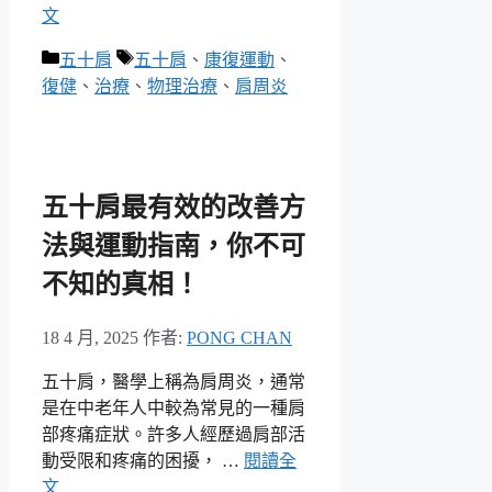
文
分
標
五十肩
五十肩
、
康復運動
、
類
籤
復健
、
治療
、
物理治療
、
肩周炎
五十肩最有效的改善方
法與運動指南，你不可
不知的真相！
18 4 月, 2025
作者:
PONG CHAN
五十肩，醫學上稱為肩周炎，通常
是在中老年人中較為常見的一種肩
部疼痛症狀。許多人經歷過肩部活
動受限和疼痛的困擾， …
閱讀全
文