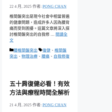
22 4 月, 2025
作者:
PONG CHAN
椎間盤突出是現今社會中相當普遍
的健康問題，造成許多人因為腰背
痛而受到困擾。這篇文章將深入探
討椎間盤突出的自我修 …
閱讀全
文
分
標
腰椎間盤突出
復健
、
椎間盤
類
籤
突出
、
物理治療
、
腰痛
、
自我修復
五十肩復健必看！有效
方法與療程時間全解析
21 4 月, 2025
作者:
PONG CHAN