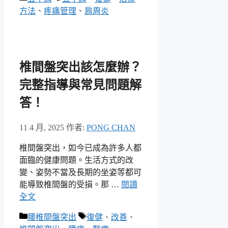
類
籤
方法
、
疼痛管理
、
肩周炎
椎間盤突出該怎麼辦？
完整指導與常見問題解
答！
11 4 月, 2025
作者:
PONG CHAN
椎間盤突出，如今已成為許多人都
面臨的健康問題。生活方式的改
變、姿勢不當及長期的坐姿等都可
能導致椎間盤的受損。那 …
閱讀
全文
分
標
腰椎間盤突出
復健
、
改善
、