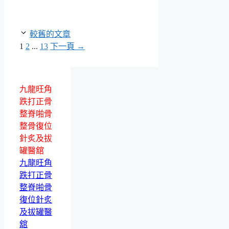
較舊的文章
頁
頁
頁
1
2
...
13
下一頁
→
面
面
面
九龍旺角
跌打正骨
整脊啪骨
整骨復位
針炙及拔
罐醫舘
九龍旺角
跌打正骨
整脊啪骨
復位針炙
及拔罐醫
舘