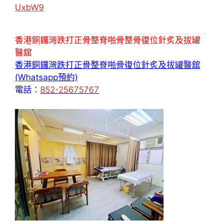
UxbW9
香港銅鑼灣跌打正骨整脊啪骨整骨復位針炙及拔罐
醫舘
香港銅鑼灣跌打正骨整脊啪骨復位針炙及拔罐醫舘
(Whatsapp預約)
電話：
852-25675767