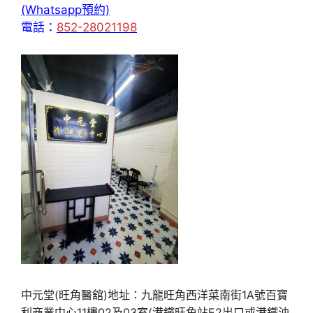
(Whatsapp預約)
電話：
852-28021198
中元堂(旺角醫舘)地址：九龍旺角西洋菜南街1A號百寶
利商業中心11樓02及03室(港鐵旺角站E2出口或港鐵油