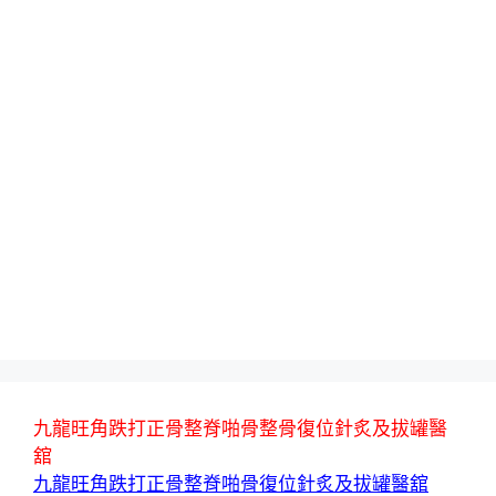
九龍旺角跌打正骨整脊啪骨整骨復位針炙及拔罐醫
舘
九龍旺角跌打正骨整脊啪骨復位針炙及拔罐醫舘