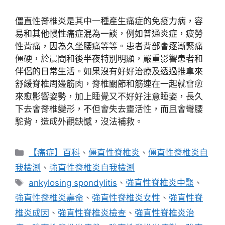
僵直性脊椎炎是其中一種產生痛症的免疫力病，容
易和其他慢性痛症混為一談，例如普通炎症，疲勞
性背痛，因為久坐腰痛等等。患者背部會逐漸緊痛
僵硬，於晨間和後半夜特別明顯，嚴重影響患者和
伴侶的日常生活。如果沒有好好治療及透過推拿來
舒緩脊椎周邊筋肉，脊椎關節和筋連在一起就會愈
來愈影響姿勢，加上睡覺又不好好注意睡姿，長久
下去會脊椎變形，不但會失去靈活性，而且會彎腰
駝背，造成外觀缺憾，沒法補救。
分
【痛症】百科
、
僵直性脊椎炎
、
僵直性脊椎炎自
類
我檢測
、
強直性脊椎炎自我檢測
標
ankylosing spondylitis
、
強直性脊椎炎中醫
、
籤
強直性脊椎炎壽命
、
強直性脊椎炎女性
、
強直性脊
椎炎成因
、
強直性脊椎炎檢查
、
強直性脊椎炎治