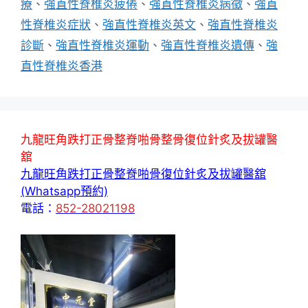
療
、
強直性脊椎炎疲倦
、
強直性脊椎炎病徵
、
強直
性脊椎炎症狀
、
強直性脊椎炎英文
、
強直性脊椎炎
診斷
、
強直性脊椎炎運動
、
強直性脊椎炎遺傳
、
強
直性脊椎炎香港
九龍旺角跌打正骨整脊啪骨整骨復位針炙及拔罐醫
舘
九龍旺角跌打正骨整脊啪骨復位針炙及拔罐醫舘
(Whatsapp預約)
電話：
852-28021198