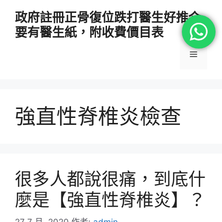
跳
政府註冊正骨復位跌打醫生好推介
至
要有醫生紙，附收費價目表
主
要
選
內
容
單
強直性脊椎炎檢查
很多人都說很痛，到底什
麼是【強直性脊椎炎】？
27 7 月, 2020
作者:
admin