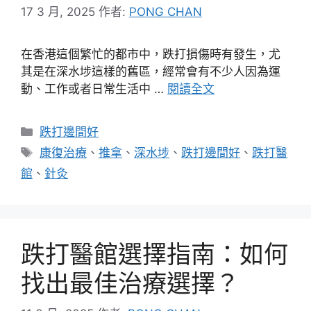
17 3 月, 2025
作者:
PONG CHAN
在香港這個繁忙的都市中，跌打損傷時有發生，尤
其是在深水埗這樣的舊區，經常會有不少人因為運
動、工作或者日常生活中 …
閱讀全文
分
跌打邊間好
類
標
康復治療
、
推拿
、
深水埗
、
跌打邊間好
、
跌打醫
籤
館
、
針灸
跌打醫館選擇指南：如何
找出最佳治療選擇？