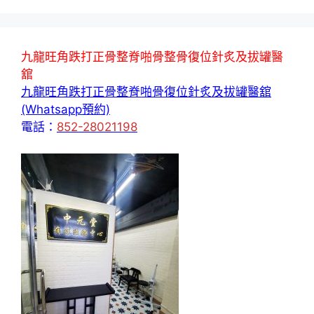
九龍旺角跌打正骨整脊啪骨整骨復位針炙及拔罐醫
舘
九龍旺角跌打正骨整脊啪骨復位針炙及拔罐醫舘
(Whatsapp預約)
電話：
852-28021198