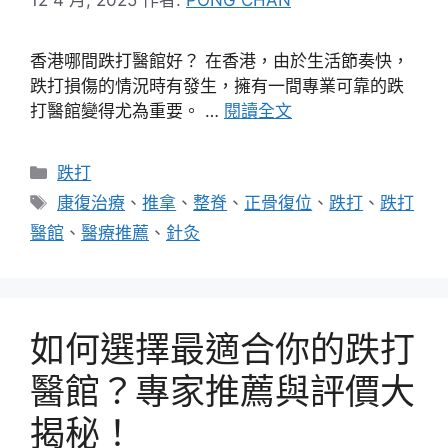
香港哪間跌打醫館好？ 在香港，由於生活節奏快，
跌打損傷的情況時有發生，擁有一間專業可靠的跌
打醫館變得尤為重要。 …
閱讀全文
分
跌打
類
標
康復治療
、
推拿
、
整脊
、
正骨復位
、
跌打
、
跌打
籤
醫館
、
醫療推薦
、
針灸
如何選擇最適合你的跌打
醫館？專家推薦與評價大
揭秘！