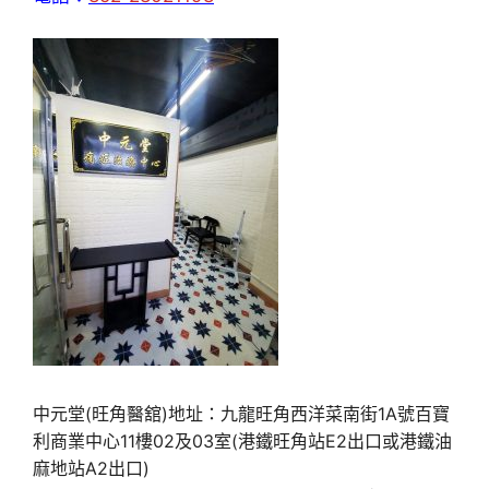
中元堂(旺角醫舘)地址：九龍旺角西洋菜南街1A號百寶
利商業中心11樓02及03室(港鐵旺角站E2出口或港鐵油
麻地站A2出口)