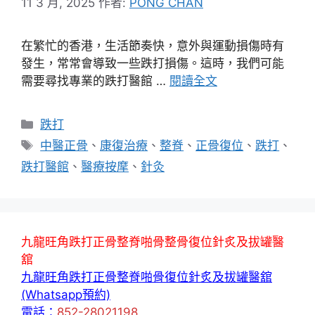
11 3 月, 2025
作者:
PONG CHAN
在繁忙的香港，生活節奏快，意外與運動損傷時有
發生，常常會導致一些跌打損傷。這時，我們可能
需要尋找專業的跌打醫館 …
閱讀全文
分
跌打
類
標
中醫正骨
、
康復治療
、
整脊
、
正骨復位
、
跌打
、
籤
跌打醫館
、
醫療按摩
、
針灸
九龍旺角跌打正骨整脊啪骨整骨復位針炙及拔罐醫
舘
九龍旺角跌打正骨整脊啪骨復位針炙及拔罐醫舘
(Whatsapp預約)
電話：
852-28021198