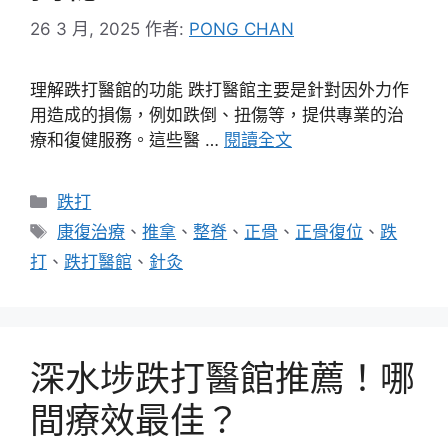
26 3 月, 2025
作者:
PONG CHAN
理解跌打醫館的功能 跌打醫館主要是針對因外力作
用造成的損傷，例如跌倒、扭傷等，提供專業的治
療和復健服務。這些醫 …
閱讀全文
分
跌打
類
標
康復治療
、
推拿
、
整脊
、
正骨
、
正骨復位
、
跌
籤
打
、
跌打醫館
、
針灸
深水埗跌打醫館推薦！哪
間療效最佳？