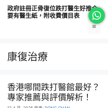
跳
政府註冊正骨復位跌打醫生好推介
至
要有醫生紙，附收費價目表
主
要
選
內
容
單
康復治療
香港哪間跌打醫館最好？
專家推薦與評價解析！
12 4 月, 2025
作者:
PONG CHAN