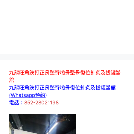
九龍旺角跌打正骨整脊啪骨整骨復位針炙及拔罐醫
舘
九龍旺角跌打正骨整脊啪骨復位針炙及拔罐醫舘
(Whatsapp預約)
電話：
852-28021198