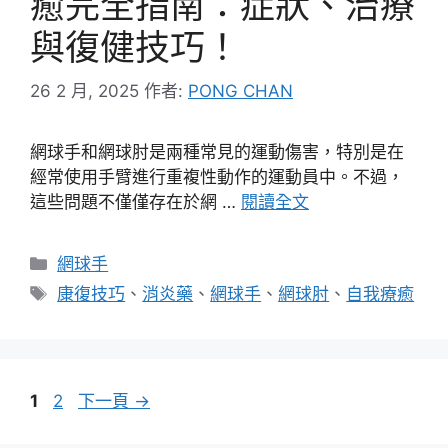
癒完全指南：症狀、治療
與復健技巧！
26 2 月, 2025
作者:
PONG CHAN
網球手和網球肘是兩種常見的運動傷害，特別是在
經常使用手臂進行重複性動作的運動員中。不過，
這些問題不僅僅存在於網 …
閱讀全文
分
網球手
類
標
康復技巧
、
消炎藥
、
網球手
、
網球肘
、
自我療癒
籤
頁
頁
1
2
下一頁
→
面
面