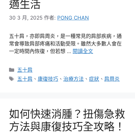
適生活
30 3 月, 2025
作者:
PONG CHAN
五十肩，亦即肩周炎，是一種常見的肩部疾病，通
常會導致肩部疼痛和活動受限。雖然大多數人會在
一定時間內恢復，但若想 …
閱讀全文
分
五十肩
類
標
五十肩
、
康復技巧
、
治療方法
、
症狀
、
肩周炎
籤
如何快速消腫？扭傷急救
方法與康復技巧全攻略！