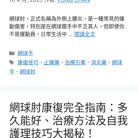
網球肘，正式名稱為外側上髁炎，是一種常見的運
動傷害，特別是在網球選手中不乏其人。但即使你
不是運動員，日常生活中 …
閱讀全文
分
網球手
類
標
康復技巧
、
止痛藥
、
治療方案
、
消炎藥
、
網球
籤
手
、
網球肘
網球肘康復完全指南：多
久能好、治療方法及自我
護理技巧大揭秘！