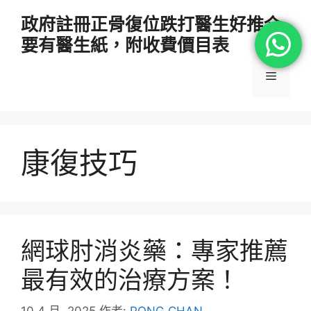
跳
政府註冊正骨復位跌打醫生好推介
至
要有醫生紙，附收費價目表
主
要
選
內
容
單
康復技巧
網球肘消炎藥：專家推薦
最有效的治療方案！
10 4 月, 2025
作者:
PONG CHAN