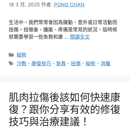
18 3 月, 2025
作者:
PONG CHAN
生活中，我們常常會因為運動、意外或日常活動而
扭傷。扭傷後，腫脹、疼痛是常見的狀況，這時候
就需要學習一些急救和康 …
閱讀全文
分
拗柴
類
標
冷敷
、
康復技巧
、
急救
、
扭傷
、
拗柴
、
消腫
籤
肌肉拉傷後該如何快速康
復？跟你分享有效的修復
技巧與治療建議！