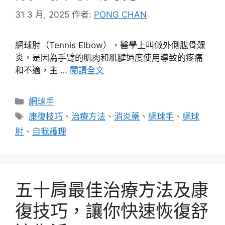
31 3 月, 2025
作者:
PONG CHAN
網球肘（Tennis Elbow），醫學上叫做外側肱骨髁
炎，是因為手臂的肌肉和肌腱過度使用導致的疼痛
和不適，主 …
閱讀全文
分
網球手
類
標
康復技巧
、
治療方法
、
消炎藥
、
網球手
、
網球
籤
肘
、
自我護理
五十肩最佳治療方法及康
復技巧，讓你快速恢復舒