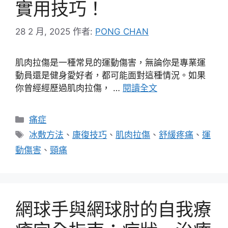
實用技巧！
28 2 月, 2025
作者:
PONG CHAN
肌肉拉傷是一種常見的運動傷害，無論你是專業運
動員還是健身愛好者，都可能面對這種情況。如果
你曾經經歷過肌肉拉傷， …
閱讀全文
分
痛症
類
標
冰敷方法
、
康復技巧
、
肌肉拉傷
、
舒緩疼痛
、
運
籤
動傷害
、
頸痛
網球手與網球肘的自我療