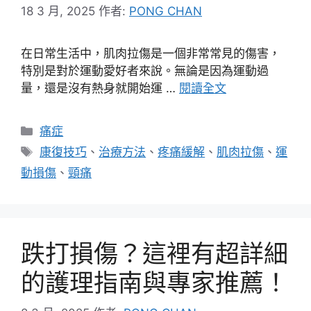
18 3 月, 2025
作者:
PONG CHAN
在日常生活中，肌肉拉傷是一個非常常見的傷害，
特別是對於運動愛好者來說。無論是因為運動過
量，還是沒有熱身就開始運 …
閱讀全文
分
痛症
類
標
康復技巧
、
治療方法
、
疼痛緩解
、
肌肉拉傷
、
運
籤
動損傷
、
頸痛
跌打損傷？這裡有超詳細
的護理指南與專家推薦！