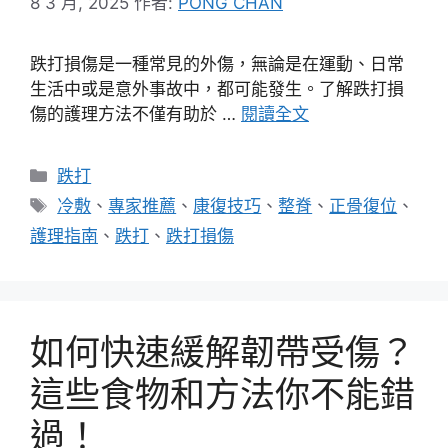
8 3 月, 2025
作者:
PONG CHAN
跌打損傷是一種常見的外傷，無論是在運動、日常
生活中或是意外事故中，都可能發生。了解跌打損
傷的護理方法不僅有助於 …
閱讀全文
分
跌打
類
標
冷敷
、
專家推薦
、
康復技巧
、
整脊
、
正骨復位
、
籤
護理指南
、
跌打
、
跌打損傷
如何快速緩解韌帶受傷？
這些食物和方法你不能錯
過！