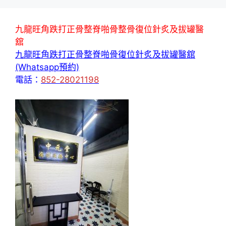
九龍旺角跌打正骨整脊啪骨整骨復位針炙及拔罐醫
舘
九龍旺角跌打正骨整脊啪骨復位針炙及拔罐醫舘
(Whatsapp預約)
電話：
852-28021198