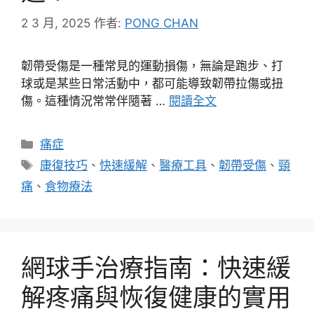
2 3 月, 2025
作者:
PONG CHAN
韌帶受傷是一種常見的運動損傷，無論是跑步、打
球或是某些日常活動中，都可能導致韌帶拉傷或扭
傷。這種情況常常伴隨著 …
閱讀全文
分
痛症
類
標
康復技巧
、
快速緩解
、
醫療工具
、
韌帶受傷
、
頸
籤
痛
、
食物療法
網球手治療指南：快速緩
解疼痛與恢復健康的實用