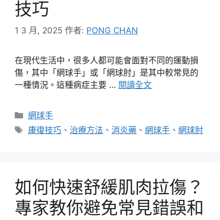
技巧
1 3 月, 2025
作者:
PONG CHAN
在現代生活中，很多人都可能會面對不同的運動損
傷，其中「網球手」或「網球肘」是其中較常見的
一種情況。這種病症主要 …
閱讀全文
分
網球手
類
標
康復技巧
、
治療方法
、
消炎藥
、
網球手
、
網球肘
籤
如何快速舒緩肌肉拉傷？
專家教你避免常見錯誤和