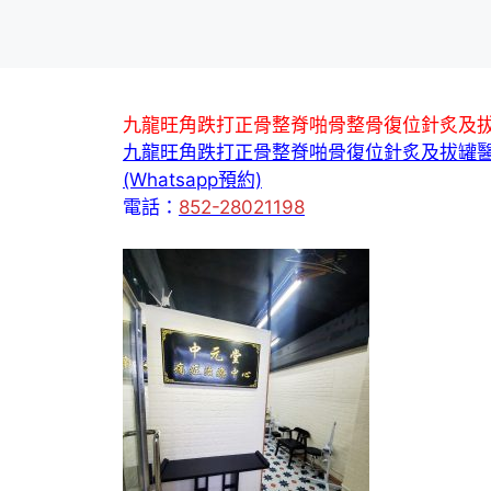
九龍旺角跌打正骨整脊啪骨整骨復位針炙及
九龍旺角跌打正骨整脊啪骨復位針炙及拔罐
(Whatsapp預約)
電話：
852-28021198