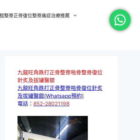
舘整脊正骨復位整脊痛症治療推薦
九龍旺角跌打正骨整脊啪骨整骨復位
針炙及拔罐醫舘
九龍旺角跌打正骨整脊啪骨復位針炙
及拔罐醫舘(Whatsapp預約)
電話：
852-28021198