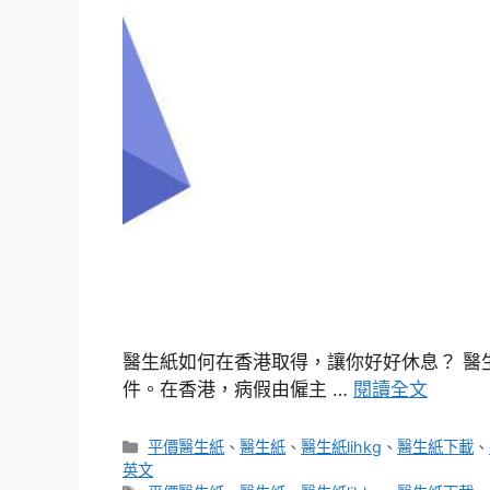
醫生紙如何在香港取得，讓你好好休息？ 醫
件。在香港，病假由僱主 …
閱讀全文
分
平價醫生紙
、
醫生紙
、
醫生紙lihkg
、
醫生紙下載
、
類
英文