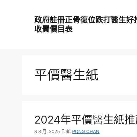
跳
至
政府註冊正骨復位跌打醫生好
主
要
收費價目表
內
容
平價醫生紙
2024年平價醫生紙
8 3 月, 2025
作者:
PONG CHAN