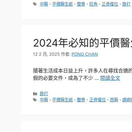
類
標
中醫
、
平價醫生紙
、
整脊
、
旺角
、
正骨復位
、
跌打
籤
2024年必知的平價
12 2 月, 2025
作者:
PONG CHAN
隨著生活成本日益上升，許多人在尋找合適
假的必要文件，成為了不少 …
閱讀全文
分
跌打
類
標
中醫
、
平價醫生紙
、
整脊
、
正骨復位
、
西醫
、
請病
籤