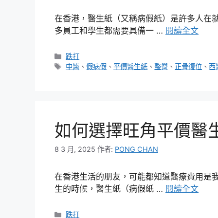
在香港，醫生紙（又稱病假紙）是許多人在
多員工和學生都需要具備一 …
閱讀全文
分
跌打
類
標
中醫
、
假病假
、
平價醫生紙
、
整脊
、
正骨復位
、
西
籤
如何選擇旺角平價醫
8 3 月, 2025
作者:
PONG CHAN
在香港生活的朋友，可能都知道醫療費用是
生的時候，醫生紙（病假紙 …
閱讀全文
分
跌打