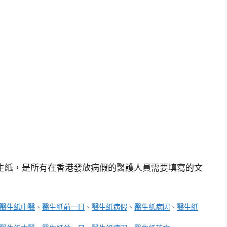
生紙，是所有在香港發放病假的醫護人員需要填寫的文
醫生紙中醫
、
醫生紙前一日
、
醫生紙病假
、
醫生紙病因
、
醫生紙