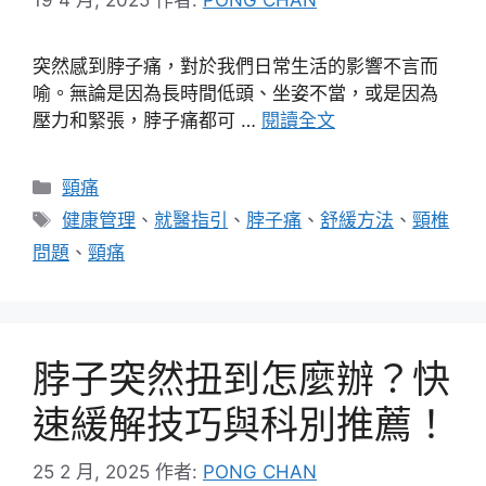
突然感到脖子痛，對於我們日常生活的影響不言而
喻。無論是因為長時間低頭、坐姿不當，或是因為
壓力和緊張，脖子痛都可 …
閱讀全文
分
頸痛
類
標
健康管理
、
就醫指引
、
脖子痛
、
舒緩方法
、
頸椎
籤
問題
、
頸痛
脖子突然扭到怎麼辦？快
速緩解技巧與科別推薦！
25 2 月, 2025
作者:
PONG CHAN