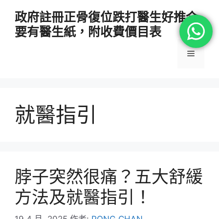
跳
政府註冊正骨復位跌打醫生好推介
至
要有醫生紙，附收費價目表
主
要
選
內
容
單
就醫指引
脖子突然很痛？五大舒緩
方法及就醫指引！
19 4 月, 2025
作者:
PONG CHAN