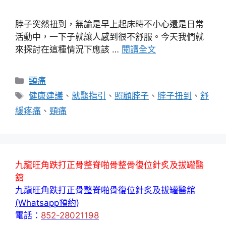
脖子突然扭到，無論是早上起床時不小心還是日常
活動中，一下子就讓人感到很不舒服。今天我們就
來探討在這種情況下應該 …
閱讀全文
分
頸痛
類
標
健康建議
、
就醫指引
、
照顧脖子
、
脖子扭到
、
舒
籤
緩疼痛
、
頸痛
九龍旺角跌打正骨整脊啪骨整骨復位針炙及拔罐醫
舘
九龍旺角跌打正骨整脊啪骨復位針炙及拔罐醫舘
(Whatsapp預約)
電話：
852-28021198