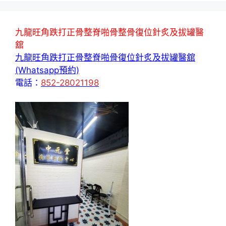
九龍旺角跌打正骨整脊啪骨整骨復位針炙及拔罐醫
舘
九龍旺角跌打正骨整脊啪骨復位針炙及拔罐醫舘
(Whatsapp預約)
電話：
852-28021198