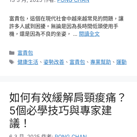
富貴包，這個在現代社會中越來越常見的問題，讓
許多人感到困擾。無論是因為長時間低頭使用手
機，還是因為不良的坐姿， …
閱讀全文
分
富貴包
類
標
健康生活
、
姿勢改善
、
富貴包
、
專業幫助
、
運動
籤
如何有效緩解肩頸痠痛？
5個必學技巧與專家建
議！
6 3 月, 2025
作者:
PONG CHAN