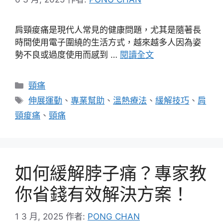
肩頸痠痛是現代人常見的健康問題，尤其是隨著長
時間使用電子圍繞的生活方式，越來越多人因為姿
勢不良或過度使用而感到 …
閱讀全文
分
頸痛
類
標
伸展運動
、
專業幫助
、
溫熱療法
、
緩解技巧
、
肩
籤
頸痠痛
、
頸痛
如何緩解脖子痛？專家教
你省錢有效解決方案！
1 3 月, 2025
作者:
PONG CHAN