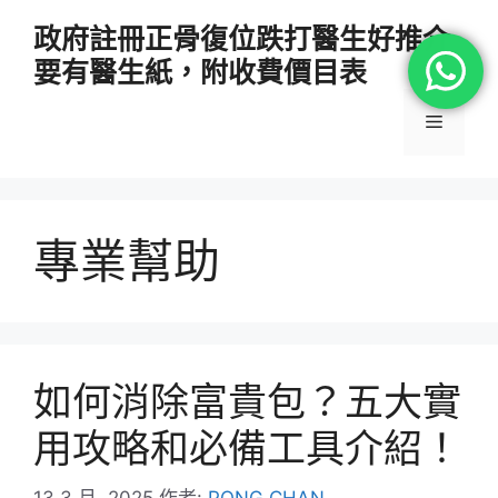
跳
政府註冊正骨復位跌打醫生好推介
至
要有醫生紙，附收費價目表
主
要
選
內
容
單
專業幫助
如何消除富貴包？五大實
用攻略和必備工具介紹！
13 3 月, 2025
作者:
PONG CHAN