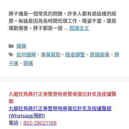
脖子痛是一個常見的問題，許多人都有過這樣的經
歷。無論是因為長時間低頭工作、睡姿不當，還是
運動傷害，脖子都是一個 …
閱讀全文
分
頸痛
類
標
如何緩解
、
專業幫助
、
睡姿調整
、
肩頸痠痛
、
脖
籤
子痛
、
頸痛
九龍旺角跌打正骨整脊啪骨整骨復位針炙及拔罐醫
舘
九龍旺角跌打正骨整脊啪骨復位針炙及拔罐醫舘
(Whatsapp預約)
電話：
852-28021198