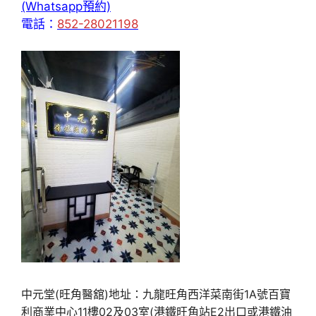
(Whatsapp預約)
電話：
852-28021198
中元堂(旺角醫舘)地址：九龍旺角西洋菜南街1A號百寶
利商業中心11樓02及03室(港鐵旺角站E2出口或港鐵油