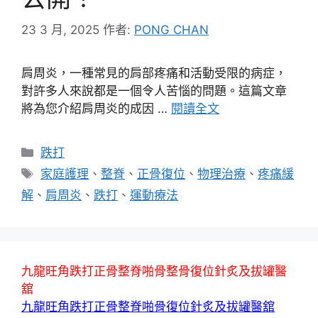
23 3 月, 2025
作者:
PONG CHAN
肩周炎，一種常見的肩部疼痛和活動受限的病症，
對許多人來說都是一個令人苦惱的問題。這篇文章
將為您介紹肩周炎的成因 …
閱讀全文
分
跌打
類
標
家庭護理
、
整脊
、
正骨復位
、
物理治療
、
疼痛緩
籤
解
、
肩周炎
、
跌打
、
運動療法
九龍旺角跌打正骨整脊啪骨整骨復位針炙及拔罐醫
舘
九龍旺角跌打正骨整脊啪骨復位針炙及拔罐醫舘