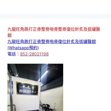
九龍旺角跌打正骨整脊啪骨整骨復位針炙及拔罐醫
舘
九龍旺角跌打正骨整脊啪骨復位針炙及拔罐醫舘
(Whatsapp預約)
電話：
852-28021198