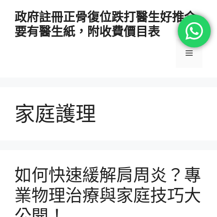
跳
政府註冊正骨復位跌打醫生好推介
至
要有醫生紙，附收費價目表
主
要
選
內
容
單
家庭護理
如何快速緩解肩周炎？專
業物理治療與家庭技巧大
公開！