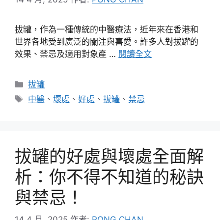
拔罐，作為一種傳統的中醫療法，近年來在香港和
世界各地受到廣泛的關注與喜愛。許多人對拔罐的
效果、禁忌及適用對象產 …
閱讀全文
分
拔罐
類
標
中醫
、
壞處
、
好處
、
拔罐
、
禁忌
籤
拔罐的好處與壞處全面解
析：你不得不知道的秘訣
與禁忌！
14 4 月, 2025
作者:
PONG CHAN