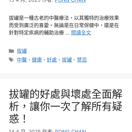
拔罐是一種古老的中醫療法，以其獨特的治療效果
而受到廣泛的喜愛。無論是在日常保健中，還是在
針對特定疾病的輔助治療 …
閱讀全文
分
拔罐
類
標
中醫
、
健康
、
好處
、
拔罐
、
禁忌
籤
拔罐的好處與壞處全面解
析，讓你一次了解所有疑
惑！
14 4 月, 2025
作者:
PONG CHAN