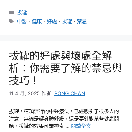
分
拔罐
類
標
中醫
、
健康
、
好處
、
拔罐
、
禁忌
籤
拔罐的好處與壞處全解
析：你需要了解的禁忌與
技巧！
11 4 月, 2025
作者:
PONG CHAN
拔罐，這項流行的中醫療法，已經吸引了很多人的
注意。無論是讓身體舒緩，還是要針對某些健康問
題，拔罐的效果可謂神奇 …
閱讀全文