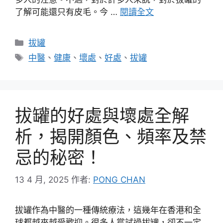
了解可能還只有皮毛。今 …
閱讀全文
分
拔罐
類
標
中醫
、
健康
、
壞處
、
好處
、
拔罐
籤
拔罐的好處與壞處全解
析，揭開顏色、頻率及禁
忌的秘密！
13 4 月, 2025
作者:
PONG CHAN
拔罐作為中醫的一種傳統療法，這幾年在香港和全
球都越來越受歡迎。很多人嘗試過拔罐，卻不一定