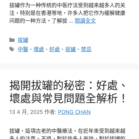
拔罐作为一种传统的中医疗法受到越来越多人的关
注，特别是在香港等地，许多人把它作为缓解健康
问题的一种方法。了解拔 …
閱讀全文
分
拔罐
類
標
中醫
、
壞處
、
好處
、
拔罐
、
禁忌
籤
揭開拔罐的秘密：好處、
壞處與常見問題全解析！
13 4 月, 2025
作者:
PONG CHAN
拔罐，這項古老的中醫療法，在近年來受到越來越
多人的注意。不過，對於許多人來說，對於拔罐的