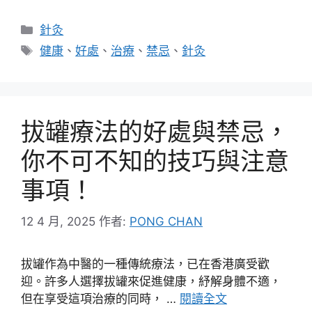
分
針灸
類
標
健康
、
好處
、
治療
、
禁忌
、
針灸
籤
拔罐療法的好處與禁忌，
你不可不知的技巧與注意
事項！
12 4 月, 2025
作者:
PONG CHAN
拔罐作為中醫的一種傳統療法，已在香港廣受歡
迎。許多人選擇拔罐來促進健康，紓解身體不適，
但在享受這項治療的同時， …
閱讀全文