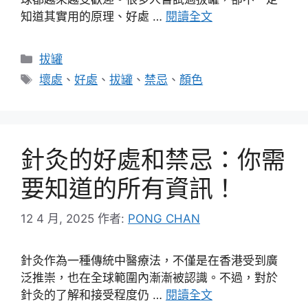
知道其實用的原理、好處 …
閱讀全文
分
拔罐
類
標
壞處
、
好處
、
拔罐
、
禁忌
、
顏色
籤
針灸的好處和禁忌：你需
要知道的所有資訊！
12 4 月, 2025
作者:
PONG CHAN
針灸作為一種傳統中醫療法，不僅是在香港受到廣
泛推崇，也在全球範圍內漸漸被認識。不過，對於
針灸的了解和接受程度仍 …
閱讀全文