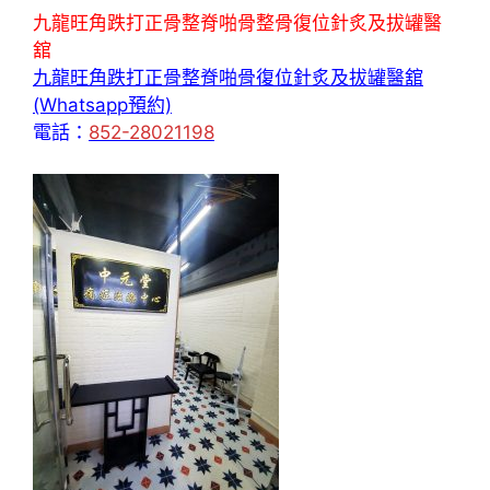
九龍旺角跌打正骨整脊啪骨整骨復位針炙及拔罐醫
舘
九龍旺角跌打正骨整脊啪骨復位針炙及拔罐醫舘
(Whatsapp預約)
電話：
852-28021198