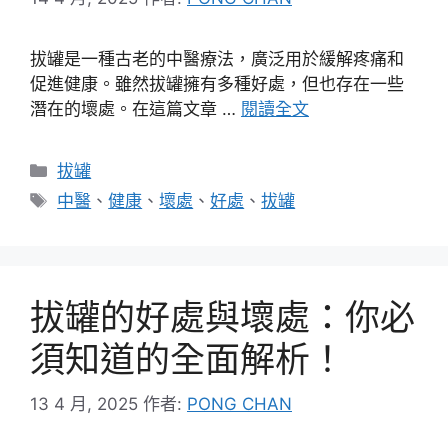
拔罐是一種古老的中醫療法，廣泛用於緩解疼痛和
促進健康。雖然拔罐擁有多種好處，但也存在一些
潛在的壞處。在這篇文章 …
閱讀全文
分
拔罐
類
標
中醫
、
健康
、
壞處
、
好處
、
拔罐
籤
拔罐的好處與壞處：你必
須知道的全面解析！
13 4 月, 2025
作者:
PONG CHAN