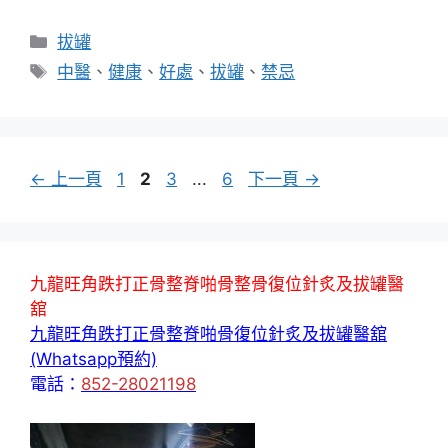
分
拔罐
類
標
中醫
、
健康
、
好處
、
拔罐
、
禁忌
籤
頁
頁
頁
頁
←
上一頁
1
2
3
...
6
下一頁
→
面
面
面
面
九龍旺角跌打正骨整脊啪骨整骨復位針炙及拔罐醫
舘
九龍旺角跌打正骨整脊啪骨復位針炙及拔罐醫舘
(Whatsapp預約)
電話：
852-28021198