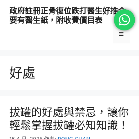
跳
政府註冊正骨復位跌打醫生好推介
至
要有醫生紙，附收費價目表
主
要
選
內
容
單
好處
拔罐的好處與禁忌，讓你
輕鬆掌握拔罐必知知識！
15 4 月, 2025
作者:
PONG CHAN