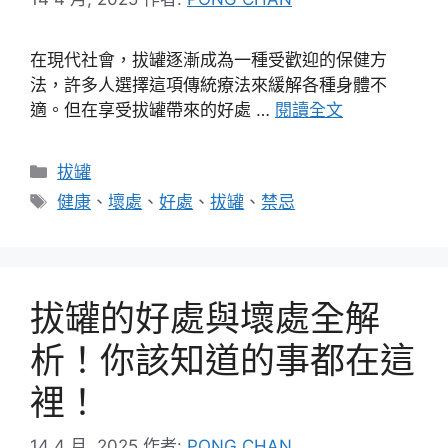
在現代社會，拔罐逐漸成為一種受歡迎的保健方
法，許多人選擇這項傳統療法來緩解各種身體不
適。但在享受拔罐帶來的好處 …
閱讀全文
分
拔罐
類
標
健康
、
壞處
、
好處
、
拔罐
、
禁忌
籤
拔罐的好處與壞處全解
析！你該知道的事都在這
裡！
14 4 月, 2025
作者:
PONG CHAN