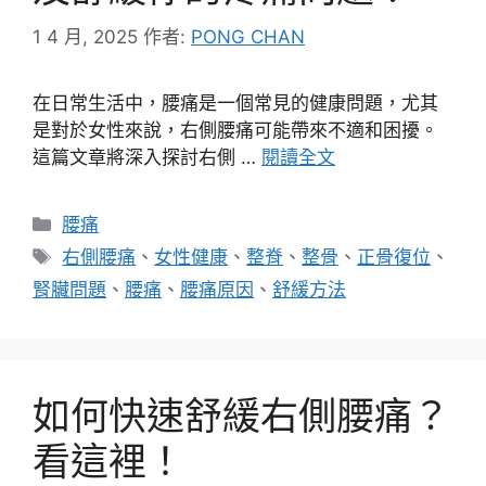
1 4 月, 2025
作者:
PONG CHAN
在日常生活中，腰痛是一個常見的健康問題，尤其
是對於女性來說，右側腰痛可能帶來不適和困擾。
這篇文章將深入探討右側 …
閱讀全文
分
腰痛
類
標
右側腰痛
、
女性健康
、
整脊
、
整骨
、
正骨復位
、
籤
腎臟問題
、
腰痛
、
腰痛原因
、
舒緩方法
如何快速舒緩右側腰痛？
看這裡！