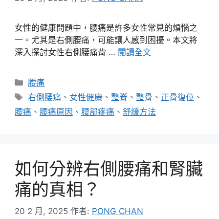
女性的健康問題中，腰痛是許多女性常見的煩惱之
一。尤其是右側腰痛，可能讓人感到困擾。本文將
深入探討女性右側腰痛背 …
閱讀全文
分
腰痛
類
標
右側腰痛
、
女性健康
、
整脊
、
整骨
、
正骨復位
、
籤
腰痛
、
腰痛原因
、
腰部疼痛
、
舒緩方法
如何分辨右側腰痛和腎臟
痛的真相？
20 2 月, 2025
作者:
PONG CHAN