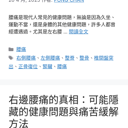
腰痛是現代人常見的健康問題，無論是因為久坐、
運動不當，還是身體的其他健康問題，許多人都曾
經遭遇過。尤其是左右腰 …
閱讀全文
分
腰痛
類
標
右側腰痛
、
左側腰痛
、
整脊
、
整骨
、
椎間盤突
籤
出
、
正骨復位
、
腎臟
、
腰痛
右邊腰痛的真相：可能隱
藏的健康問題與痛苦緩解
方法