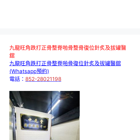
九龍旺角跌打正骨整脊啪骨整骨復位針炙及拔罐醫
舘
九龍旺角跌打正骨整脊啪骨復位針炙及拔罐醫舘
(Whatsapp預約)
電話：
852-28021198