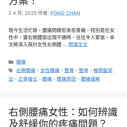
方案！
2 4 月, 2025
作者:
PONG CHAN
現今生活忙碌，腰痛問題愈來愈普遍，特別是在女
性中，當右側腰部出現不適時，往往令人緊張。本
文將深入探討女性右側腰 …
閱讀全文
分
腰痛
類
標
右側腰痛
、
女性腰痛
、
整脊
、
整骨
、
椎間盤突
籤
出
、
正骨復位
、
腰痛
、
腰痛原因
、
腰痛緩解
右側腰痛女性：如何辨識
及舒緩你的疼痛問題？