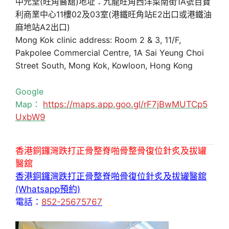
中元堂(旺角醫舘)地址：九龍旺角西洋菜南街1A號百寶
利商業中心11樓02及03室(港鐵旺角站E2出口或港鐵油
麻地站A2出口)
Mong Kok clinic address: Room 2 & 3, 11/F,
Pakpolee Commercial Centre, 1A Sai Yeung Choi
Street South, Mong Kok, Kowloon, Hong Kong
Google
Map：
https://maps.app.goo.gl/rF7jBwMUTCp5
UxbW9
香港銅鑼灣跌打正骨整脊啪骨整骨復位針炙及拔罐
醫舘
香港銅鑼灣跌打正骨整脊啪骨復位針炙及拔罐醫舘
(Whatsapp預約)
電話：
852-25675767