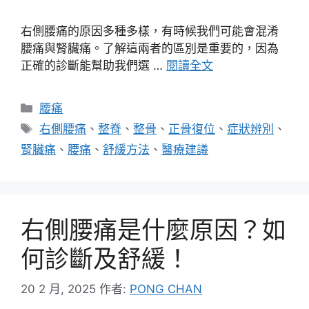
右側腰痛的原因多種多樣，有時候我們可能會混淆
腰痛與腎臟痛。了解這兩者的區別是重要的，因為
正確的診斷能幫助我們選 …
閱讀全文
分
腰痛
類
標
右側腰痛
、
整脊
、
整骨
、
正骨復位
、
症狀辨別
、
籤
腎臟痛
、
腰痛
、
舒緩方法
、
醫療建議
右側腰痛是什麼原因？如
何診斷及舒緩！
20 2 月, 2025
作者:
PONG CHAN