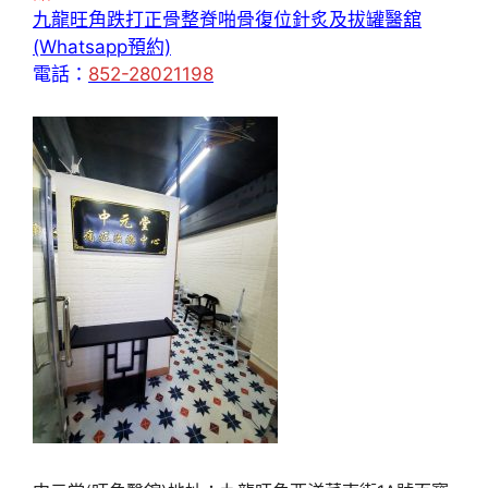
九龍旺角跌打正骨整脊啪骨復位針炙及拔罐醫舘
(Whatsapp預約)
電話：
852-28021198