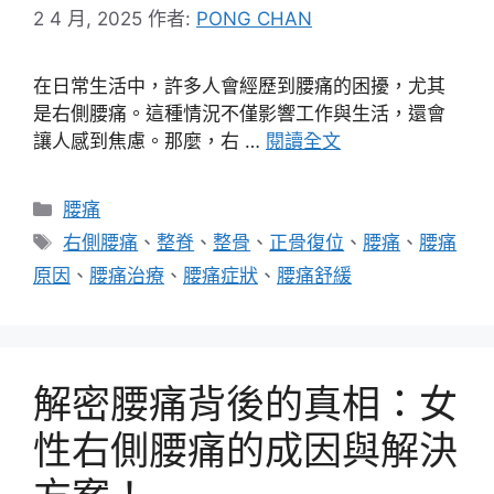
2 4 月, 2025
作者:
PONG CHAN
在日常生活中，許多人會經歷到腰痛的困擾，尤其
是右側腰痛。這種情況不僅影響工作與生活，還會
讓人感到焦慮。那麼，右 …
閱讀全文
分
腰痛
類
標
右側腰痛
、
整脊
、
整骨
、
正骨復位
、
腰痛
、
腰痛
籤
原因
、
腰痛治療
、
腰痛症狀
、
腰痛舒緩
解密腰痛背後的真相：女
性右側腰痛的成因與解決