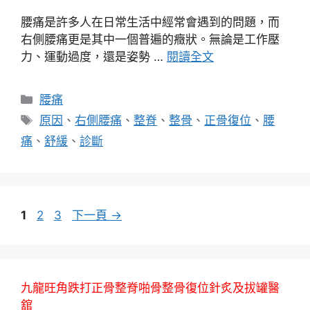
腰痛是許多人在日常生活中經常會遇到的問題，而
右側腰痛更是其中一個普遍的癥狀。無論是工作壓
力、運動過度，還是姿勢 …
閱讀全文
分
腰痛
類
標
原因
、
右側腰痛
、
整脊
、
整骨
、
正骨復位
、
腰
籤
痛
、
舒緩
、
診斷
頁
頁
頁
1
2
3
下一頁
→
面
面
面
九龍旺角跌打正骨整脊啪骨整骨復位針炙及拔罐醫
舘