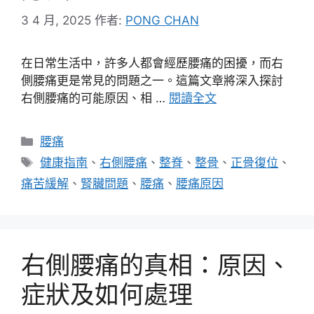
3 4 月, 2025
作者:
PONG CHAN
在日常生活中，許多人都會經歷腰痛的困擾，而右
側腰痛更是常見的問題之一。這篇文章將深入探討
右側腰痛的可能原因、相 …
閱讀全文
分
腰痛
類
標
健康指南
、
右側腰痛
、
整脊
、
整骨
、
正骨復位
、
籤
痛苦緩解
、
腎臟問題
、
腰痛
、
腰痛原因
右側腰痛的真相：原因、
症狀及如何處理