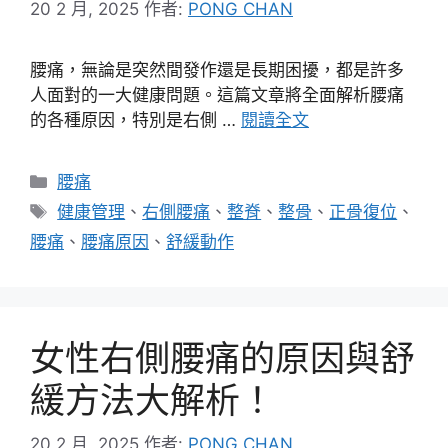
20 2 月, 2025
作者:
PONG CHAN
腰痛，無論是突然間發作還是長期困擾，都是許多
人面對的一大健康問題。這篇文章將全面解析腰痛
的各種原因，特別是右側 …
閱讀全文
分
腰痛
類
標
健康管理
、
右側腰痛
、
整脊
、
整骨
、
正骨復位
、
籤
腰痛
、
腰痛原因
、
舒緩動作
女性右側腰痛的原因與舒
緩方法大解析！
20 2 月, 2025
作者:
PONG CHAN