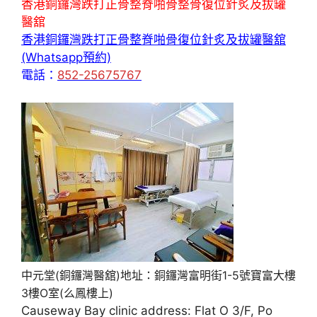
香港銅鑼灣跌打正骨整脊啪骨整骨復位針炙及拔罐
醫舘
香港銅鑼灣跌打正骨整脊啪骨復位針炙及拔罐醫舘
(Whatsapp預約)
電話：
852-25675767
中元堂(銅鑼灣醫舘)地址：銅鑼灣富明街1-5號寶富大樓
3樓O室(么鳳樓上)
Causeway Bay clinic address: Flat O 3/F, Po