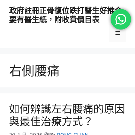
跳
政府註冊正骨復位跌打醫生好推介
至
要有醫生紙，附收費價目表
主
要
選
內
容
單
右側腰痛
如何辨識左右腰痛的原因
與最佳治療方式？
20 4 月, 2025
作者:
PONG CHAN