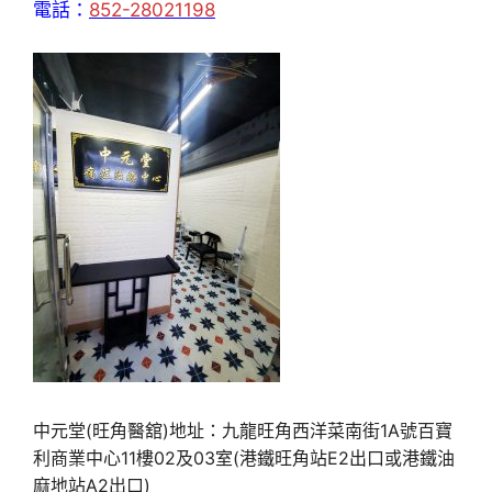
電話：
852-28021198
中元堂(旺角醫舘)地址：九龍旺角西洋菜南街1A號百寶
利商業中心11樓02及03室(港鐵旺角站E2出口或港鐵油
麻地站A2出口)