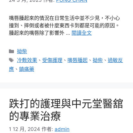
嘴唇腫起來的情況在日常生活中並不少見，不小心
撞到、摔倒或者被什麼東西卡到都是可能的原因。
腫起來的嘴唇除了影響外 …
閱讀全文
分
拗柴
類
標
冷敷效果
、
受傷護理
、
嘴唇腫起
、
拗柴
、
過敏反
籤
應
、
鎮痛藥
跌打的護理與中元堂醫舘
的專業治療
1 12 月, 2024
作者:
admin