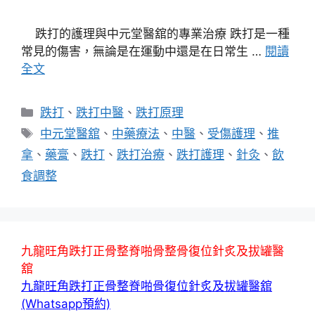
跌打的護理與中元堂醫舘的專業治療 跌打是一種
常見的傷害，無論是在運動中還是在日常生 …
閱讀
全文
分
跌打
、
跌打中醫
、
跌打原理
類
標
中元堂醫舘
、
中藥療法
、
中醫
、
受傷護理
、
推
籤
拿
、
藥膏
、
跌打
、
跌打治療
、
跌打護理
、
針灸
、
飲
食調整
九龍旺角跌打正骨整脊啪骨整骨復位針炙及拔罐醫
舘
九龍旺角跌打正骨整脊啪骨復位針炙及拔罐醫舘
(Whatsapp預約)