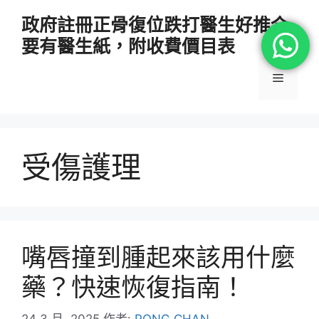
跳
政府註冊正骨復位跌打醫生好推介
至
要有醫生紙，附收費價目表
主
要
選
內
容
單
受傷護理
嘴唇撞到腫起來該用什麼
藥？快速恢復指南！
24 3 月, 2025
作者:
PONG CHAN