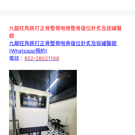
九龍旺角跌打正骨整脊啪骨整骨復位針炙及拔罐醫
舘
九龍旺角跌打正骨整脊啪骨復位針炙及拔罐醫舘
(Whatsapp預約)
電話：
852-28021198