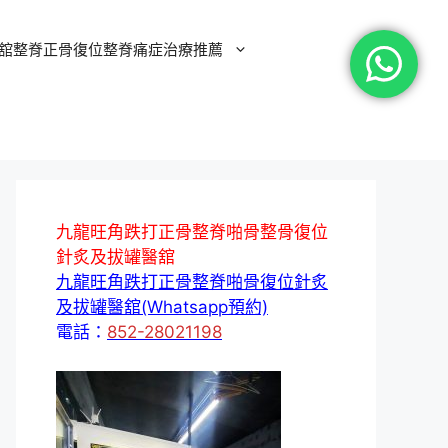
舘整脊正骨復位整脊痛症治療推薦
九龍旺角跌打正骨整脊啪骨整骨復位
針炙及拔罐醫舘
九龍旺角跌打正骨整脊啪骨復位針炙
及拔罐醫舘(Whatsapp預約)
電話：
852-28021198