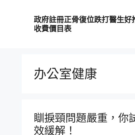
跳
至
政府註冊正骨復位跌打醫生好
主
要
收費價目表
內
容
办公室健康
瞓捩頸問題嚴重，你
效緩解！