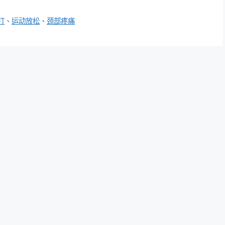
打
、
运动放松
、
颈部疼痛