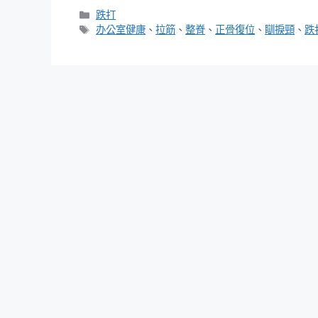
分
跌打
類
標
办公室健康
、
拉筋
、
整脊
、
正骨復位
、
瞓捩頸
、
跌
籤