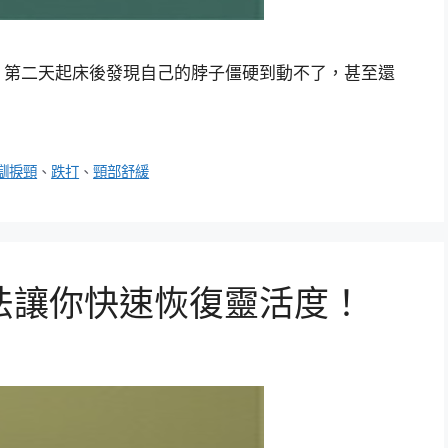
，第二天起床後發現自己的脖子僵硬到動不了，甚至還
瞓捩頸
、
跌打
、
頸部舒緩
法讓你快速恢復靈活度！