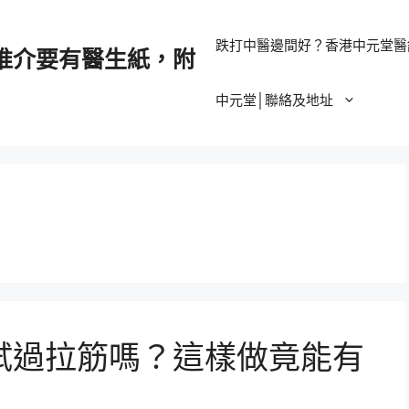
跌打中醫邊間好？香港中元堂醫
推介要有醫生紙，附
中元堂│聯絡及地址
試過拉筋嗎？這樣做竟能有