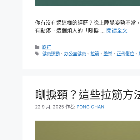
你有沒有過這樣的經歷？晚上睡覺姿勢不當
有點疼。這個煩人的「瞓捩 …
閱讀全文
分
跌打
類
標
健康運動
、
办公室健康
、
拉筋
、
整脊
、
正骨復位
、
籤
瞓捩頸？這些拉筋方
22 9 月, 2025
作者:
PONG CHAN