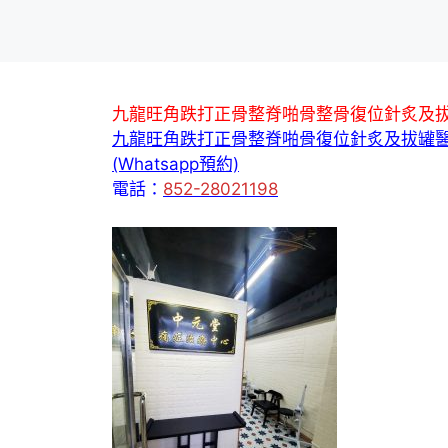
九龍旺角跌打正骨整脊啪骨整骨復位針炙及
九龍旺角跌打正骨整脊啪骨復位針炙及拔罐
(Whatsapp預約)
電話：
852-28021198