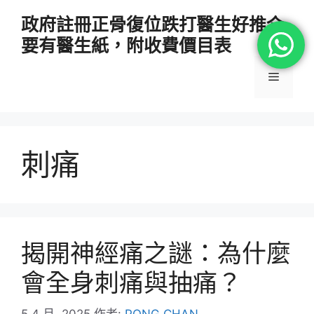
跳
政府註冊正骨復位跌打醫生好推介
至
要有醫生紙，附收費價目表
主
要
選
內
容
單
刺痛
揭開神經痛之謎：為什麼
會全身刺痛與抽痛？
5 4 月, 2025
作者:
PONG CHAN