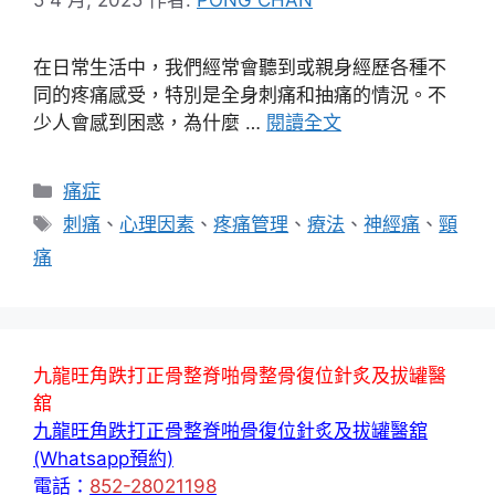
在日常生活中，我們經常會聽到或親身經歷各種不
同的疼痛感受，特別是全身刺痛和抽痛的情況。不
少人會感到困惑，為什麼 …
閱讀全文
分
痛症
類
標
刺痛
、
心理因素
、
疼痛管理
、
療法
、
神經痛
、
頸
籤
痛
九龍旺角跌打正骨整脊啪骨整骨復位針炙及拔罐醫
舘
九龍旺角跌打正骨整脊啪骨復位針炙及拔罐醫舘
(Whatsapp預約)
電話：
852-28021198