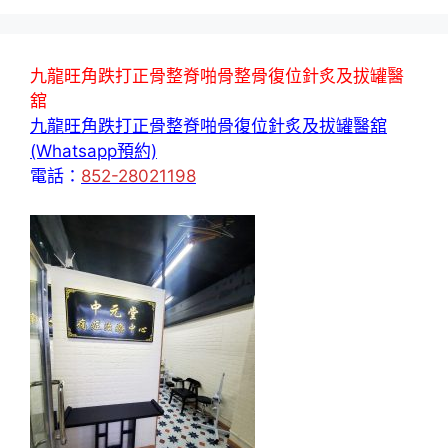
九龍旺角跌打正骨整脊啪骨整骨復位針炙及拔罐醫
舘
九龍旺角跌打正骨整脊啪骨復位針炙及拔罐醫舘
(Whatsapp預約)
電話：
852-28021198