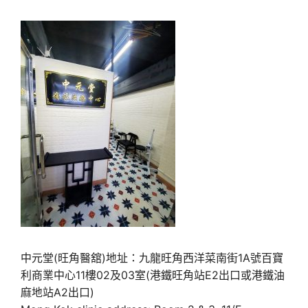
中元堂(旺角醫舘)地址：九龍旺角西洋菜南街1A號百寶
利商業中心11樓02及03室(港鐵旺角站E2出口或港鐵油
麻地站A2出口)